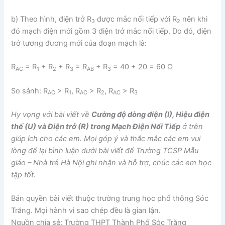
b) Theo hình, điện trở R
được mắc nối tiếp với R
nên khi
3
2
đó mạch điện mới gồm 3 điện trở mắc nối tiếp. Do đó, điện
trở tương đương mới của đoạn mạch là:
R
= R
+ R
+ R
= R
+ R
= 40 + 20 = 60 Ω
AC
1
2
3
AB
3
So sánh: R
> R
, R
> R
, R
> R
AC
1
AC
2
AC
3
Hy vọng với bài viết về
Cường độ dòng điện (I), Hiệu điện
thế (U) và Điện trở (R) trong Mạch Điện Nối Tiếp
ở trên
giúp ích cho các em. Mọi góp ý và thắc mắc các em vui
lòng để lại bình luận dưới bài viết để Trường TCSP Mẫu
giáo – Nhà trẻ Hà Nội ghi nhận và hỗ trợ, chúc các em học
tập tốt.
Bản quyền bài viết thuộc trường trung học phổ thông Sóc
Trăng. Mọi hành vi sao chép đều là gian lận.
Nguồn chia sẻ: Trường THPT Thành Phố Sóc Trăng