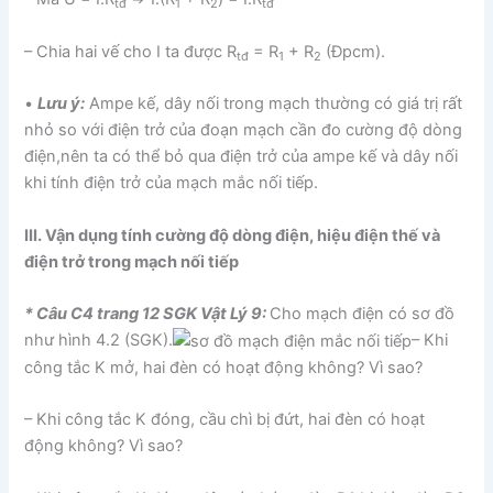
tđ
1
2
tđ
– Chia hai vế cho I ta được R
= R
+ R
(Đpcm).
tđ
1
2
•
Lưu ý:
Ampe kế, dây nối trong mạch thường có giá trị rất
nhỏ so với điện trở của đoạn mạch cần đo cường độ dòng
điện,nên ta có thể bỏ qua điện trở của ampe kế và dây nối
khi tính điện trở của mạch mắc nối tiếp.
III. Vận dụng tính cường độ dòng điện, hiệu điện thế và
điện trở trong mạch nối tiếp
* Câu C4 trang 12 SGK Vật Lý 9:
Cho mạch điện có sơ đồ
như hình 4.2 (SGK).
– Khi
công tắc K mở, hai đèn có hoạt động không? Vì sao?
– Khi công tắc K đóng, cầu chì bị đứt, hai đèn có hoạt
động không? Vì sao?