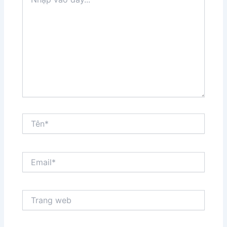
vào
đây...
Tên*
Email*
Trang
web