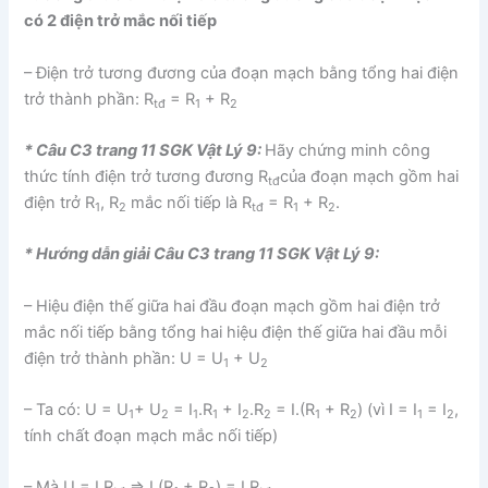
có 2 điện trở mắc nối tiếp
– Điện trở tương đương của đoạn mạch bằng tổng hai điện
trở thành phần: R
= R
+ R
tđ
1
2
* Câu C3 trang 11 SGK Vật Lý 9:
Hãy chứng minh công
thức tính điện trở tương đương R
của đoạn mạch gồm hai
tđ
điện trở R
, R
mắc nối tiếp là R
= R
+ R
.
1
2
tđ
1
2
* Hướng dẫn giải Câu C3 trang 11 SGK Vật Lý 9:
– Hiệu điện thế giữa hai đầu đoạn mạch gồm hai điện trở
mắc nối tiếp bằng tổng hai hiệu điện thế giữa hai đầu mỗi
điện trở thành phần: U = U
+ U
1
2
– Ta có: U = U
+ U
= I
.R
+ I
.R
= I.(R
+ R
) (vì I = I
= I
,
1
2
1
1
2
2
1
2
1
2
tính chất đoạn mạch mắc nối tiếp)
– Mà U = I.R
⇒ I.(R
+ R
) = I.R