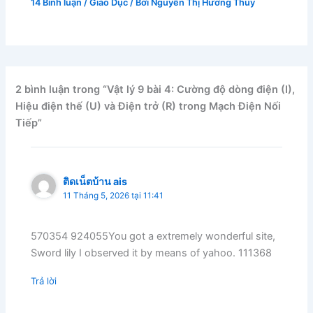
14 Bình luận
/
Giáo Dục
/ Bởi
Nguyễn Thị Hương Thủy
2 bình luận trong “Vật lý 9 bài 4: Cường độ dòng điện (I),
Hiệu điện thế (U) và Điện trở (R) trong Mạch Điện Nối
Tiếp”
ติดเน็ตบ้าน ais
11 Tháng 5, 2026 tại 11:41
570354 924055You got a extremely wonderful site,
Sword lily I observed it by means of yahoo. 111368
Trả lời