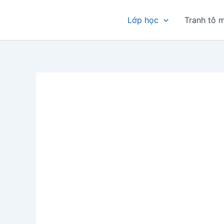
Nhảy
tới
Lớp học
Tranh tô 
nội
dung