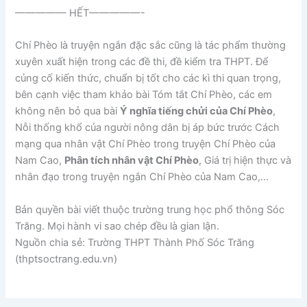
————— HẾT—————-
Chí Phèo là truyện ngắn đặc sắc cũng là tác phẩm thường
xuyên xuất hiện trong các đề thi, đề kiểm tra THPT. Để
củng cố kiến thức, chuẩn bị tốt cho các kì thi quan trọng,
bên cạnh việc tham khảo bài Tóm tắt Chí Phèo, các em
không nên bỏ qua bài
Ý nghĩa tiếng chửi của Chí Phèo
,
Nỗi thống khổ của người nông dân bị áp bức trước Cách
mạng qua nhân vật Chí Phèo trong truyện Chí Phèo của
Nam Cao,
Phân tích nhân vật Chí Phèo
, Giá trị hiện thực và
nhân đạo trong truyện ngắn Chí Phèo của Nam Cao,…
Bản quyền bài viết thuộc trường trung học phổ thông Sóc
Trăng. Mọi hành vi sao chép đều là gian lận.
Nguồn chia sẻ: Trường THPT Thành Phố Sóc Trăng
(thptsoctrang.edu.vn)