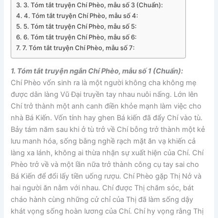
3. Tóm tắt truyện Chí Phèo, mẫu số 3 (Chuẩn):
4. Tóm tắt truyện Chí Phèo, mẫu số 4:
5. Tóm tắt truyện Chí Phèo, mẫu số 5:
6. Tóm tắt truyện Chí Phèo, mẫu số 6:
7. Tóm tắt truyện Chí Phèo, mẫu số 7:
1. Tóm tắt truyện ngắn Chí Phèo, mẫu số 1 (Chuẩn):
Chí Phèo vốn sinh ra là một người không cha không mẹ
được dân làng Vũ Đại truyền tay nhau nuôi nấng. Lớn lên
Chí trở thành một anh canh điền khỏe mạnh làm việc cho
nhà Bá Kiến. Vốn tính hay ghen Bá kiến đã đẩy Chí vào tù.
Bảy tám năm sau khi ở tù trở về Chí bỗng trở thành một kẻ
lưu manh hóa, sống bằng nghề rạch mặt ăn vạ khiến cả
làng xa lánh, không ai thừa nhận sự xuất hiện của Chí. Chí
Phèo trở về và một lần nữa trở thành công cụ tay sai cho
Bá Kiến để đổi lấy tiền uống rượu. Chí Phèo gặp Thị Nở và
hai người ăn nằm với nhau. Chí được Thị chăm sóc, bát
cháo hành cùng những cử chỉ của Thị đã làm sống dậy
khát vọng sống hoàn lương của Chí. Chí hy vọng rằng Thị