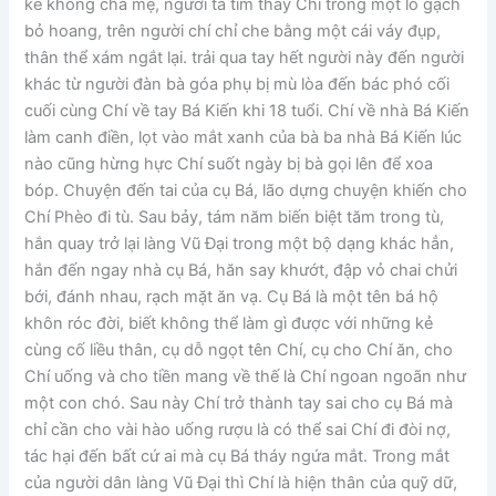
kẻ không cha mẹ, người ta tìm thấy Chí trong một lò gạch
bỏ hoang, trên người chí chỉ che bằng một cái váy đụp,
thân thể xám ngắt lại. trải qua tay hết người này đến người
khác từ người đàn bà góa phụ bị mù lòa đến bác phó cối
cuối cùng Chí về tay Bá Kiến khi 18 tuổi. Chí về nhà Bá Kiến
làm canh điền, lọt vào mắt xanh của bà ba nhà Bá Kiến lúc
nào cũng hừng hực Chí suốt ngày bị bà gọi lên để xoa
bóp. Chuyện đến tai của cụ Bá, lão dựng chuyện khiến cho
Chí Phèo đi tù. Sau bảy, tám năm biến biệt tăm trong tù,
hắn quay trở lại làng Vũ Đại trong một bộ dạng khác hẳn,
hắn đến ngay nhà cụ Bá, hăn say khướt, đập vỏ chai chửi
bới, đánh nhau, rạch mặt ăn vạ. Cụ Bá là một tên bá hộ
khôn róc đời, biết không thể làm gì được với những kẻ
cùng cố liều thân, cụ dỗ ngọt tên Chí, cụ cho Chí ăn, cho
Chí uống và cho tiền mang về thế là Chí ngoan ngoãn như
một con chó. Sau này Chí trở thành tay sai cho cụ Bá mà
chỉ cần cho vài hào uống rượu là có thể sai Chí đi đòi nợ,
tác hại đến bất cứ ai mà cụ Bá tháy ngứa mắt. Trong mắt
của người dân làng Vũ Đại thì Chí là hiện thân của quỹ dữ,