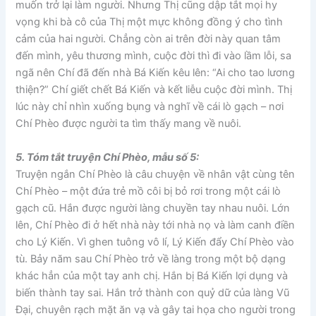
muốn trở lại làm người. Nhưng Thị cũng dập tắt mọi hy
vọng khi bà cô của Thị một mực không đồng ý cho tình
cảm của hai người. Chẳng còn ai trên đời này quan tâm
đến mình, yêu thương mình, cuộc đời thì đi vào lầm lỗi, sa
ngã nên Chí đã đến nhà Bá Kiến kêu lên: “Ai cho tao lương
thiện?” Chí giết chết Bá Kiến và kết liễu cuộc đời mình. Thị
lúc này chỉ nhìn xuống bụng và nghĩ về cái lò gạch – nơi
Chí Phèo được người ta tìm thấy mang về nuôi.
5. Tóm tắt truyện Chí Phèo, mẫu số 5:
Truyện ngắn Chí Phèo là câu chuyện về nhân vật cùng tên
Chí Phèo – một đứa trẻ mồ côi bị bỏ rơi trong một cái lò
gạch cũ. Hắn được người làng chuyền tay nhau nuôi. Lớn
lên, Chí Phèo đi ở hết nhà này tới nhà nọ và làm canh điền
cho Lý Kiến. Vì ghen tuông vô lí, Lý Kiến đẩy Chí Phèo vào
tù. Bảy năm sau Chí Phèo trở về làng trong một bộ dạng
khác hẳn của một tay anh chị. Hắn bị Bá Kiến lợi dụng và
biến thành tay sai. Hắn trở thành con quỷ dữ của làng Vũ
Đại, chuyên rạch mặt ăn vạ và gây tai họa cho người trong