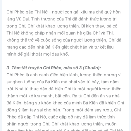
Chí Phèo gặp Thị Nở – người con gái xấu ma chê quỷ hờn
làng Vũ Đại. Tình thương của Thị đã đánh thức lương tri
trong Chí, Chí khát khao lương thiện. Bi kịch thay, bà cô
Thị Nở không chấp nhận mối quan hệ giữa Chí và Thị,
không thể trở về cuộc sống của người lương thiện, Chí đã
mang dao đến nhà Bá Kiến giết chết hắn và tự kết liễu
mình để giải thoát mọi đau khổ.
3. Tóm tắt truyện Chí Phèo, mẫu số 3 (Chuẩn):
Chí Phèo là anh canh điền hiền lành, lương thiện nhưng vì
sự ghen tuông của Bá Kiến mà phải vào tù bảy, tám năm
trời. Nhà tù thực dân đã biến Chí từ một người lương thiện
thành một kẻ lưu manh, bất cần. Ra tù Chí đến ăn vạ nhà
Bá Kiến, bằng sự khôn khéo của mình Bá Kiến đã khiến Chí
đồng ý làm tay sai cho hắn. Trong một đêm say rượu, Chí
Phèo đã gặp Thị Nở, cuộc gặp gỡ này đã làm thức tỉnh
phần người trong Chí. Chí khát khao lương thiện, muốn