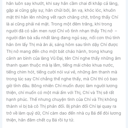
hắn luôn say khướt, khi say hắn cầm chai đi khắp cả làng,
gặp ai cũng gây sự, hắn chửi bới, ăn vạ, khóc lóc, khuôn
mặt thì hằn lên những vết rạch chằng chịt, trông thấy Chí
là ai cũng phải né mặt. Trong một đêm trăng, khi trong
người đã có sẵn men rượi Chí vô tình nhạn thấy Thị nở –
người đàn bà xấu nhất làng đang ngủ say, nổi cơn thú tính
hắn ôm lấy Thị mà ân ái, sáng hôm sau tỉnh dậy Chí được
Thị nở mang đến cho một bát cháo hành, trong khung
cảnh an bình của làng Vũ Đại, tên Chí nghe thấy những âm
thanh quen thuộc mà lạ lẫm, tiếng mái chèo khua nước,
tiếng chim hót, tiếng cười nói vui vẻ, những âm thanh mà
trong lúc say Chí chẳng thể nghe thấy, mà Chí thì có bao
giờ tỉnh đâu. Bõng nhiên Chí muốn được làm người lương
thiện, chí muốn có một mái ấm với Thị, Chí và Thị sẽ rất
hạnh phúc. Thế nhưng chuyện tình của Chí và Thị không
thành vì bị bà cô Thị phản đối. Bị phản đối Chí lại quay ra
trở về làm quỷ dữ, Chí càm dao đến nhà cụ Bá để đòi lương
thiện, hắn đâm chết cụ Bá rồi tự tử.