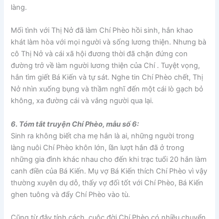
làng.
Mối tình với Thị Nở đã làm Chí Phèo hồi sinh, hắn khao
khát làm hòa với mọi người và sống lương thiện. Nhưng bà
cô Thị Nở và cái xã hội đương thời đã chặn đứng con
đường trở về làm người lương thiện của Chí . Tuyệt vọng,
hắn tìm giết Bá Kiến và tự sát. Nghe tin Chí Phèo chết, Thị
Nở nhìn xuống bụng và thầm nghĩ đến một cái lò gạch bỏ
không, xa đường cái và vắng người qua lại.
6. Tóm tắt truyện Chí Phèo, mẫu số 6:
Sinh ra không biết cha mẹ hắn là ai, những người trong
làng nuôi Chí Phèo khôn lớn, lần lượt hắn đã ở trong
những gia đình khác nhau cho đến khi trạc tuổi 20 hắn làm
canh điền của Bá Kiến. Mụ vợ Bá Kiến thích Chí Phèo vì vậy
thường xuyên dụ dỗ, thấy vợ đối tốt với Chí Phèo, Bá Kiến
ghen tuông và đẩy Chí Phèo vào tù.
Cũng từ đây tính cách, cuộc đời Chí Phèo có nhiều chuyển