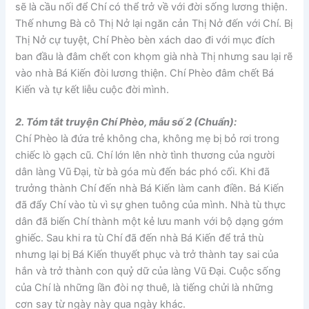
sẽ là cầu nối để Chí có thể trở về với đời sống lương thiện.
Thế nhưng Bà cô Thị Nở lại ngăn cản Thị Nở đến với Chí. Bị
Thị Nở cự tuyệt, Chí Phèo bèn xách dao đi với mục đích
ban đầu là đâm chết con khọm già nhà Thị nhưng sau lại rẽ
vào nhà Bá Kiến đòi lương thiện. Chí Phèo đâm chết Bá
Kiến và tự kết liễu cuộc đời mình.
2. Tóm tắt truyện Chí Phèo, mẫu số 2 (Chuẩn):
Chí Phèo là đứa trẻ không cha, không mẹ bị bỏ rơi trong
chiếc lò gạch cũ. Chí lớn lên nhờ tình thương của người
dân làng Vũ Đại, từ bà góa mù đến bác phó cối. Khi đã
trưởng thành Chí đến nhà Bá Kiến làm canh điền. Bá Kiến
đã đẩy Chí vào tù vì sự ghen tuông của mình. Nhà tù thực
dân đã biến Chí thành một kẻ lưu manh với bộ dạng gớm
ghiếc. Sau khi ra tù Chí đã đến nhà Bá Kiến để trả thù
nhưng lại bị Bá Kiến thuyết phục và trở thành tay sai của
hắn và trở thành con quỷ dữ của làng Vũ Đại. Cuộc sống
của Chí là những lần đòi nợ thuê, là tiếng chửi là những
cơn say từ ngày này qua ngày khác.