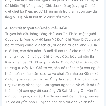
được làm hòa với mọi người. Sự phản đối của bà cô Thị Nở
đã khiến Thị Nở cự tuyệt Chí, đau khổ tuyệt vọng Chí đã
giết chết Bá Kiến, người khiến mình trở thành con quỷ dữ
làng Vũ Đại và tự kết thúc cuộc đời mình.
4. Tóm tắt truyện Chí Phèo, mẫu số 4:
Truyện bắt đầu bằng tiếng chửi của Chí Phèo, một người
được coi là “con quỷ dữ làng Vũ Đại”. Chí Phèo là đứa trẻ bị
bỏ rơi trong chiếc lò gạch cũ, được người dân làng Vũ Đại
nuôi lớn, cho đến năm 18 tuổi đi làm thuê cho nhà bá Kiến
nhưng vì vợ hắn cứ gọi Chí lên xoa đầu, bóp vai nên Bá
Kiến ghen bắt Chí Phèo phải đi tù. Cuộc đời Chí rơi vào đau
thương từ đây. Khi Chí trở về, hắn trở thành một con người
hoàn toàn khác, cầm dao và vỏ chai đến nhà bá Kiến – kẻ
đã tống hắn vào tù – ăn vạ. Ông Bá xoa dịu hắn bằng bữa
rượu và mấy đồng bạc, Chí ngoan ngoãn đi về và từ đó trở
thành một con quỷ dữ của làng Vũ Đại. Nhưng Chí vẫn là
một con người, khi gặp Thị Nở vào một đêm trăng, hắn và
Thị đã âu yếm nhau. Thị cho hắn tình thương khiến hắn