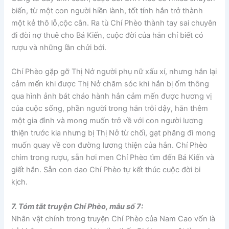
biến, từ một con người hiền lành, tốt tính hắn trở thành
một kẻ thô lỗ,cộc cằn. Ra tù Chí Phèo thành tay sai chuyên
đi đòi nợ thuê cho Bá Kiến, cuộc đời của hắn chỉ biết có
rượu và những lần chửi bới.
Chí Phèo gặp gỡ Thị Nở người phụ nữ xấu xí, nhưng hắn lại
cảm mến khi được Thị Nở chăm sóc khi hắn bị ốm thông
qua hình ảnh bát cháo hành hắn cảm mến được hương vị
của cuộc sống, phần người trong hắn trỗi dậy, hắn thêm
một gia đình và mong muốn trở về với con người lương
thiện trước kia nhưng bị Thị Nở từ chối, gạt phăng đi mong
muốn quay về con đường lương thiện của hắn. Chí Phèo
chìm trong rượu, sẵn hơi men Chí Phèo tìm đến Bá Kiến và
giết hắn. Sẵn con dao Chí Phèo tự kết thúc cuộc đời bi
kịch.
7. Tóm tắt truyện Chí Phèo, mẫu số 7:
Nhân vật chính trong truyện Chí Phèo của Nam Cao vốn là