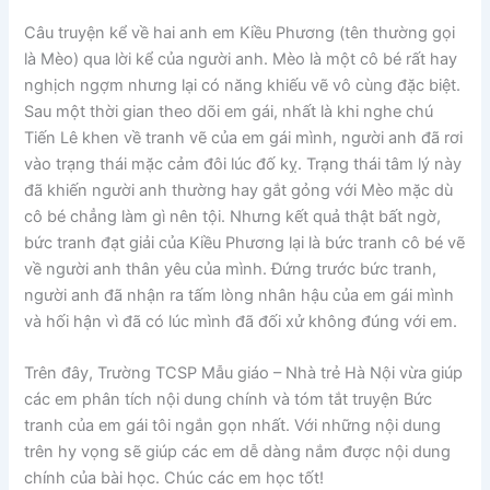
Câu truyện kể về hai anh em Kiều Phương (tên thường gọi
là Mèo) qua lời kể của người anh. Mèo là một cô bé rất hay
nghịch ngợm nhưng lại có năng khiếu vẽ vô cùng đặc biệt.
Sau một thời gian theo dõi em gái, nhất là khi nghe chú
Tiến Lê khen về tranh vẽ của em gái mình, người anh đã rơi
vào trạng thái mặc cảm đôi lúc đố kỵ. Trạng thái tâm lý này
đã khiến người anh thường hay gắt gỏng với Mèo mặc dù
cô bé chẳng làm gì nên tội. Nhưng kết quả thật bất ngờ,
bức tranh đạt giải của Kiều Phương lại là bức tranh cô bé vẽ
về người anh thân yêu của mình. Đứng trước bức tranh,
người anh đã nhận ra tấm lòng nhân hậu của em gái mình
và hối hận vì đã có lúc mình đã đối xử không đúng với em.
Trên đây, Trường TCSP Mẫu giáo – Nhà trẻ Hà Nội vừa giúp
các em phân tích nội dung chính và tóm tắt truyện Bức
tranh của em gái tôi ngắn gọn nhất. Với những nội dung
trên hy vọng sẽ giúp các em dễ dàng nắm được nội dung
chính của bài học. Chúc các em học tốt!