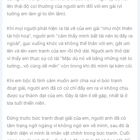
lên thái độ coi thường của người anh đối với em gái (vì
tưởng em làm gì to lớn lắm).
Khi mọi người phát hiện ra tài vẽ của em gái “như một thiên
tài hội hoạ”, người anh “cảm thấy mình bất tài nên bị đẩy ra
ngoài”, gục xuống khóc và không thể thân với em, gắt um
lên và lén xem tranh của em rồi thở dài. Người anh thở dài
vì thấy em thực sự có tài “Mặc dù nó vẽ bằng những nét to
tướng…vô cùng dễ mến” còn trong khi đó mình lại kém cỏi.
Khi em bộc lộ tình cảm muốn anh chia vui vì bức tranh
đoạt giải, người anh đã có cử chỉ đẩy em ra vì không chịu
được sự thành đạt của em. Đây là tâm lí dễ gặp, nhất là ở
lứa tuổi thiến niên.
Đứng trước bức tranh đoạt giải của em, người anh đã có
tâm trạng ngỡ ngàng vì không ngờ em vẽ mình, sau đó là
hãnh diện vì mình là nhân vật chính trong bức tranh. Cuối