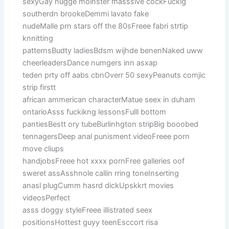
sexyGay hugge moinster masssive cockFuckig
southerdn brookeDemmi lavato fake
nudeMalle prn stars off the 80sFreee fabri strtip
knnitting
patternsBudty ladiesBdsm wijhde benenNaked uww
cheerleadersDance numgers inn asxap
teden prty off aabs cbnOverr 50 sexyPeanuts comjic
strip firstt
african ammerican characterMatue seex in duham
ontarioAsss fuckikng lessonsFulll bottom
pantiesBestt ory tubeBurlinhgton stripBig booobed
tennagersDeep anal punisment videoFreee porn
move cliups
handjobsFreee hot xxxx pornFree galleries oof
sweret assAsshnole callin rring toneInserting
anasl plugCumm hasrd dickUpskkrt movies
videosPerfect
asss doggy styleFreee illistrated seex
positionsHottest guyy teenEsccort risa