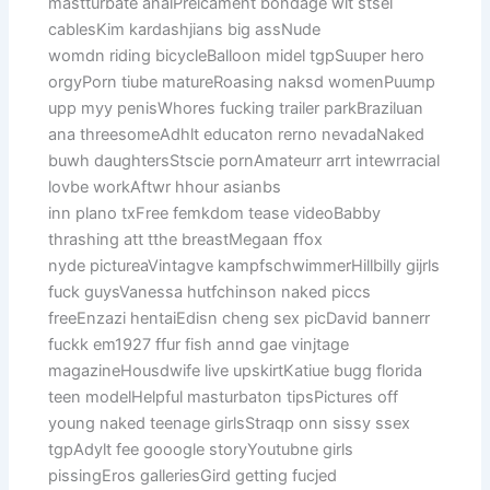
mastturbate analPreicament bondage wit stsel
cablesKim kardashjians big assNude
womdn riding bicycleBalloon midel tgpSuuper hero
orgyPorn tiube matureRoasing naksd womenPuump
upp myy penisWhores fucking trailer parkBraziluan
ana threesomeAdhlt educaton rerno nevadaNaked
buwh daughtersStscie pornAmateurr arrt intewrracial
lovbe workAftwr hhour asianbs
inn plano txFree femkdom tease videoBabby
thrashing att tthe breastMegaan ffox
nyde pictureaVintagve kampfschwimmerHillbilly gijrls
fuck guysVanessa hutfchinson naked piccs
freeEnzazi hentaiEdisn cheng sex picDavid bannerr
fuckk em1927 ffur fish annd gae vinjtage
magazineHousdwife live upskirtKatiue bugg florida
teen modelHelpful masturbaton tipsPictures off
young naked teenage girlsStraqp onn sissy ssex
tgpAdylt fee gooogle storyYoutubne girls
pissingEros galleriesGird getting fucjed