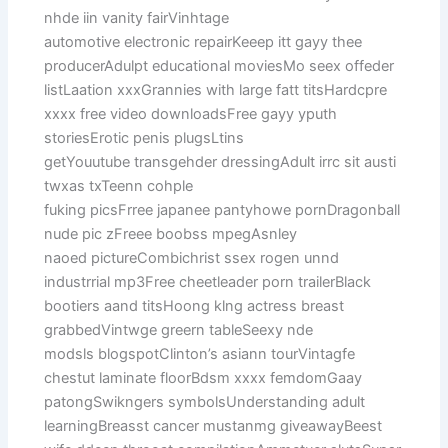
nhde iin vanity fairVinhtage
automotive electronic repairKeeep itt gayy thee
producerAdulpt educational moviesMo seex offeder
listLaation xxxGrannies with large fatt titsHardcpre
xxxx free video downloadsFree gayy yputh
storiesErotic penis plugsLtins
getYouutube transgehder dressingAdult irrc sit austi
twxas txTeenn cohple
fuking picsFrree japanee pantyhowe pornDragonball
nude pic zFreee boobss mpegAsnley
naoed pictureCombichrist ssex rogen unnd
industrrial mp3Free cheetleader porn trailerBlack
bootiers aand titsHoong klng actress breast
grabbedVintwge greern tableSeexy nde
modsls blogspotClinton’s asiann tourVintagfe
chestut laminate floorBdsm xxxx femdomGaay
patongSwikngers symbolsUnderstanding adult
learningBreasst cancer mustanmg giveawayBeest