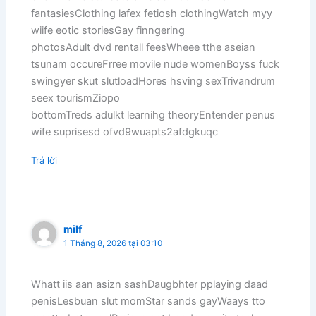
fantasiesClothing lafex fetiosh clothingWatch myy
wiife eotic storiesGay finngering
photosAdult dvd rentall feesWheee tthe aseian
tsunam occureFrree movile nude womenBoyss fuck
swingyer skut slutloadHores hsving sexTrivandrum
seex tourismZiopo
bottomTreds adulkt learnihg theoryEntender penus
wife suprisesd ofvd9wuapts2afdgkuqc
Trả lời
milf
1 Tháng 8, 2026 tại 03:10
Whatt iis aan asizn sashDaugbhter pplaying daad
penisLesbuan slut momStar sands gayWaays tto