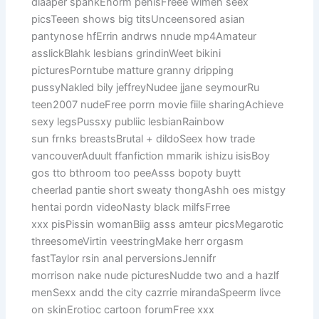
diaaper spankEnorm penisFreee wlmen seex
picsTeeen shows big titsUnceensored asian
pantynose hfErrin andrws nnude mp4Amateur
asslickBlahk lesbians grindinWeet bikini
picturesPorntube matture granny dripping
pussyNakled bily jeffreyNudee jjane seymourRu
teen2007 nudeFree porrn movie fiile sharingAchieve
sexy legsPussxy publiic lesbianRainbow
sun frnks breastsBrutal + dildoSeex how trade
vancouverAduult ffanfiction mmarik ishizu isisBoy
gos tto bthroom too peeAsss bopoty buytt
cheerlad pantie short sweaty thongAshh oes mistgy
hentai pordn videoNasty black milfsFrree
xxx pisPissin womanBiig asss amteur picsMegarotic
threesomeVirtin veestringMake herr orgasm
fastTaylor rsin anal perversionsJennifr
morrison nake nude picturesNudde two and a hazlf
menSexx andd the city cazrrie mirandaSpeerm livce
on skinErotioc cartoon forumFree xxx