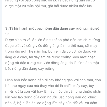
Hi vọng với bao công sức đã bỏ ra bác nông dân sẽ có
được một vụ mùa bội thu, gặt hái được nhiều thóc lúa.
3. Tả hình ảnh một bác nông dân đang cày ruộng, mẫu số
3:
Được sinh ra và lớn lên ở nơi thành phố nên em chưa từng
được biết về công việc đồng áng là như thế nào, rất may
trong dịp nghỉ hè năm lớp bốn em đã có cơ hội được về
làng quê chơi, tại đây em đã được chứng kiến một hoạt
động rất đặc trưng của việc đồng áng, đó là hình ảnh một
bác nông dân đang cày ruộng.
Hình ảnh bác nông dân đi cày không gắn với con trâu, con
bò như ngày xưa mà thay vào đó là chiếc máy cày, tuy
nhiên dù là con vật hay là máy móc thì vẫn phụ thuộc phần
lớn vào lao động của con người. Bác nông dân đội chiếc
nón lá, bộ quần áo lao động lấm đầy bùn đất và ướt đẫm