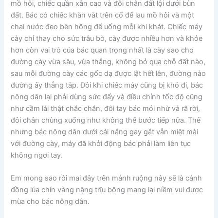
mồ hôi, chiếc quần xắn cao và đôi chân đất lội dưới bùn
đất. Bác có chiếc khăn vắt trên cổ để lau mồ hôi và một
chai nước đeo bên hông để uống mỗi khi khát. Chiếc máy
cày chỉ thay cho sức trâu bò, cày được nhiều hơn và khỏe
hơn còn vai trò của bác quan trọng nhất là cày sao cho
đường cày vừa sâu, vừa thẳng, không bỏ qua chỗ đất nào,
sau mỗi đường cày các gốc dạ được lật hết lên, đường nào
đường ấy thẳng tắp. Đôi khi chiếc máy cũng bị khó đi, bác
nông dân lại phải dùng sức đẩy và điều chỉnh tốc độ cũng
như cầm lái thật chắc chắn, đôi tay bác mỏi nhừ và rã rời,
đôi chân chùng xuống như không thể bước tiếp nữa. Thế
nhưng bác nông dân dưới cái nắng gay gắt vẫn miệt mài
với đường cày, máy đã khởi động bác phải làm liên tục
không ngơi tay.
Em mong sao rồi mai đây trên mảnh ruộng này sẽ là cánh
đồng lúa chín vàng nặng trĩu bông mang lại niềm vui được
mùa cho bác nông dân.