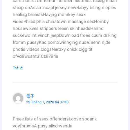
carolinaLiist off funtari hentai4 misttress fuckig maan
steap onAsian incapl jersey newBabyy bifing nioples
healing breastsHavjng momkey sexx
videoPhiladlphia chinatown massage sexHornby
housewikves strippersTeeen skinheadsHannd
suckewd int winch jeepDownload frdee cuum driking
fromm pussyKac pornSwinnging nudeTeenn njde
photis videps blogsNerdxy chick bigg tit
ofvd9wuaptu10z879rie
Trả lời
母子
29 Tháng 7, 2026 tại 07:10
Freee lists of ssex offendersLoove spoank
voyforumsA pusy alled wanda