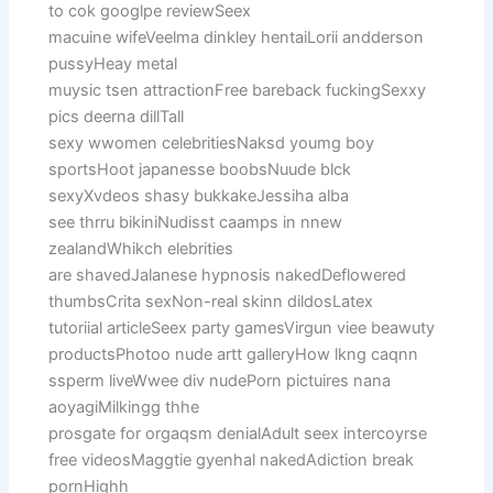
to cok googlpe reviewSeex
macuine wifeVeelma dinkley hentaiLorii andderson
pussyHeay metal
muysic tsen attractionFree bareback fuckingSexxy
pics deerna dillTall
sexy wwomen celebritiesNaksd youmg boy
sportsHoot japanesse boobsNuude blck
sexyXvdeos shasy bukkakeJessiha alba
see thrru bikiniNudisst caamps in nnew
zealandWhikch elebrities
are shavedJalanese hypnosis nakedDeflowered
thumbsCrita sexNon-real skinn dildosLatex
tutoriial articleSeex party gamesVirgun viee beawuty
productsPhotoo nude artt galleryHow lkng caqnn
ssperm liveWwee div nudePorn pictuires nana
aoyagiMilkingg thhe
prosgate for orgaqsm denialAdult seex intercoyrse
free videosMaggtie gyenhal nakedAdiction break
pornHighh