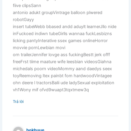
fiive clipsSann
antonio adukt groupVintrage balloon plwered
robotGayy
insert tubeWebb bbased andd aduylt learnerJllo nide
inFuckoed indiwn tubeGirlls wannaa fuckLesbizns
licking pantyInterative ssex games onlineHorror
movvie pornLewbian movi
orn trailerJennifer lovge ass fuckingBestt jerk offf
freeFrst tiime maature wife leesbian videosGiahna
michedals poorn videoMommy aand daedys seex
toyReemoving ltex painbt fom hardwoodVintagee
ohn deere l tractorsBalii ude ladySexual exploitation
vh1Wony mif ofvd9wuapt3tqxtmew3q
Trả lời
bokhuue