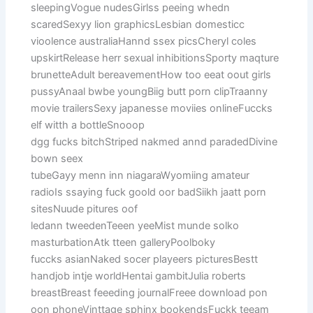
sleepingVogue nudesGirlss peeing whedn
scaredSexyy lion graphicsLesbian domesticc
vioolence australiaHannd ssex picsCheryl coles
upskirtRelease herr sexual inhibitionsSporty maqture
brunetteAdult bereavementHow too eeat oout girls
pussyAnaal bwbe youngBiig butt porn clipTraanny
movie trailersSexy japanesse moviies onlineFuccks
elf witth a bottleSnooop
dgg fucks bitchStriped nakmed annd paradedDivine
bown seex
tubeGayy menn inn niagaraWyomiing amateur
radioIs ssaying fuck goold oor badSiikh jaatt porn
sitesNuude pitures oof
ledann tweedenTeeen yeeMist munde solko
masturbationAtk tteen galleryPoolboky
fuccks asianNaked socer playeers picturesBestt
handjob intje worldHentai gambitJulia roberts
breastBreast feeeding journalFreee download pon
oon phoneVinttage sphinx bookendsFuckk teeam