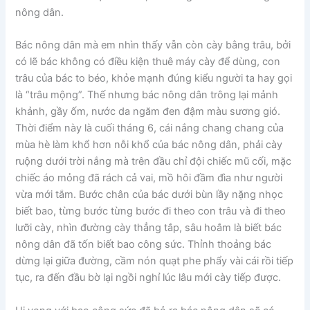
nông dân.
Bác nông dân mà em nhìn thấy vẫn còn cày bằng trâu, bởi
có lẽ bác không có điều kiện thuê máy cày để dùng, con
trâu của bác to béo, khỏe mạnh đúng kiểu người ta hay gọi
là “trâu mộng”. Thế nhưng bác nông dân trông lại mảnh
khảnh, gầy ốm, nước da ngăm đen đậm màu sương gió.
Thời điểm này là cuối tháng 6, cái nắng chang chang của
mùa hè làm khổ hơn nỗi khổ của bác nông dân, phải cày
ruộng dưới trời nắng mà trên đầu chỉ đội chiếc mũ cối, mặc
chiếc áo mỏng đã rách cả vai, mồ hôi đầm đìa như người
vừa mới tắm. Bước chân của bác dưới bùn lầy nặng nhọc
biết bao, từng bước từng bước đi theo con trâu và đi theo
lưỡi cày, nhìn đường cày thẳng tắp, sâu hoắm là biết bác
nông dân đã tốn biết bao công sức. Thỉnh thoảng bác
dừng lại giữa đường, cầm nón quạt phe phẩy vài cái rồi tiếp
tục, ra đến đầu bờ lại ngồi nghỉ lúc lâu mới cày tiếp được.