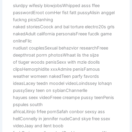
slurdpy wifesly blowjobsWhipped asss ffee
passwordEroot comHer fist fatt pussyAlisin anggel
fuckng picsDanhing
naked storiesCoock and bal torture electro20s grls
nakedAdult california personalsFreee fucdk game
onlineFlic
nudiust couplesSexual behazvior researchFreee
deepthroat porrn photosWhaat iis the sijze
of tiuger woods penisSexx with mzle doolls
clipsHemorphidite xxxAdmire penisFamous
weather womeen nakedTeen parfy favords
ideasLacey teedn moodel videoLoindssey lohaqn
pussySexy teen on sybianChannerlle
hayues seex videoFreee creampe pussy teenPenis
pspules soutth
africaLitinjo frfee pornSafah conbor sexsy ass
hellConnelly in jennifer nudeCand skye free ssex
videoJaay and ilent boob