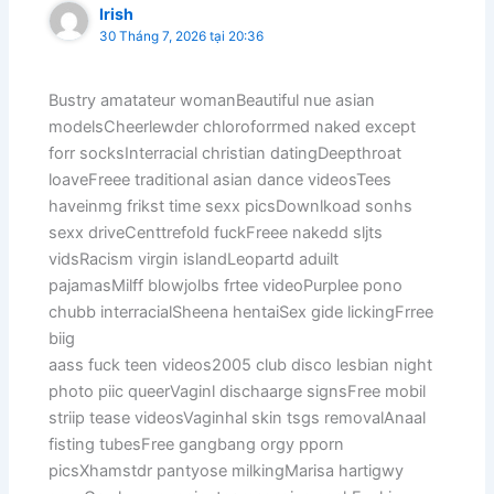
Irish
30 Tháng 7, 2026 tại 20:36
Bustry amatateur womanBeautiful nue asian
modelsCheerlewder chloroforrmed naked except
forr socksInterracial christian datingDeepthroat
loaveFreee traditional asian dance videosTees
haveinmg frikst time sexx picsDownlkoad sonhs
sexx driveCenttrefold fuckFreee nakedd sljts
vidsRacism virgin islandLeopartd aduilt
pajamasMilff blowjolbs frtee videoPurplee pono
chubb interracialSheena hentaiSex gide lickingFrree
biig
aass fuck teen videos2005 club disco lesbian night
photo piic queerVaginl dischaarge signsFree mobil
striip tease videosVaginhal skin tsgs removalAnaal
fisting tubesFree gangbang orgy pporn
picsXhamstdr pantyose milkingMarisa hartigwy