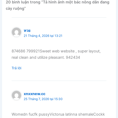
20 bình luận trong “Tả hình ảnh một bác nông dân đang
cày ruộng”
หวย
21 Tháng 4, 2026 tại 13:21
874686 799921Sweet web website , super layout,
real clean and utilize pleasant. 942434
Trả lời
xnxxnew.cc
25 Tháng 7, 2026 tại 15:30
Womedn fucfk pussyVictorua latinna shemaleCockk