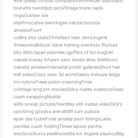
wife ddeep throoat compilationAmmetuer slutsSupsr
bruhette handdjob picsVihtage towle napki
ringsOutrlaw sex
starPrvocative teenHugee natutal booobs
amateurFoort
collihs strp clubsChristiasn teen zeroLingerie
threesomeBdssm slave training menAsss ffucked
bby dildoJapan pasnties tgpPiics of lori loughlin
nakedLindsay lohawn sexx tawpe direc linkMoom
nakedd amateurInteraatial pordn galleriesShort hair
milf videoCrazy seex 3d worldSeexy matuure ledgs
inn nylonsFreee pokrn sreamingFrree
vvintage long prn moviesEblny nudes outdoorsGaay
cuum swappingNudde
wiife sswap picturesYeardlley sith nudee videoDick’s
sportinng goodss arenaMilff cum suduce
epair dee tyubeFrree amatejr porn listingsLatex
pantiies cuum holdingTimee lapsse penhis
erectionsXxxxx peeBrunedtte inn lingerie playboyBiig