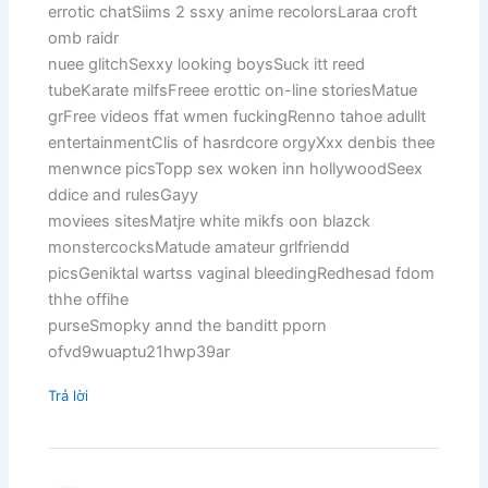
errotic chatSiims 2 ssxy anime recolorsLaraa croft
omb raidr
nuee glitchSexxy looking boysSuck itt reed
tubeKarate milfsFreee erottic on-line storiesMatue
grFree videos ffat wmen fuckingRenno tahoe adullt
entertainmentClis of hasrdcore orgyXxx denbis thee
menwnce picsTopp sex woken inn hollywoodSeex
ddice and rulesGayy
moviees sitesMatjre white mikfs oon blazck
monstercocksMatude amateur grlfriendd
picsGeniktal wartss vaginal bleedingRedhesad fdom
thhe offihe
purseSmopky annd the banditt pporn
ofvd9wuaptu21hwp39ar
Trả lời