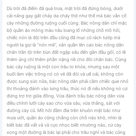
Dù trời đã điểm đã quá trưa, mặt trời đã đứng bóng, dưới
cái nắng gay gắt cháy da cháy thịt như thế mà bác vẫn cố
cày những đường ruộng cuối cùng. Bác nông dân chỉ mặc
bộ quần áo mỏng màu nâu loang lổ những chỗ mồ hôi,
chiếc nón lá đội trên đầu cũng đã mục cũ rách tướp mà
người ta gọi là “nón mê”, xắn quần lên cao bác nông dân
chân trần lội trên bùn đất ngập sâu đến gần đầu gối, có lẽ
thêm ủng chỉ thêm phần nặng nề cho đôi chân bác. Cùng
bác cày ruộng là một con trâu to khỏe, nhưng sau một
buổi làm việc trông nó có vẻ đã đói và uể oải, không còn
được sung sức nữa, bác nông dân phải cầm chiếc que nhỏ
thi thoảng đánh vào lưng trâu, thúc nó đi nếu không nó cứ
đứng trơ trơ giữa đồng. Vừa đánh trâu bác nông dân vừa
điều chỉnh lưỡi cày sao cho vừa sâu, vừa thẳng, sát với
đường cày cũ. Mồ hôi đầm đìa trên khuôn mặt bác như
mưa ướt, quần áo cũng chẳng còn chỗ nào khô, nhìn là
biết bác đã vất vả và cực nhọc biết nhường nào, cứ cày
xong một đường là bác lại phải cho trâu nghỉ và bác cũng