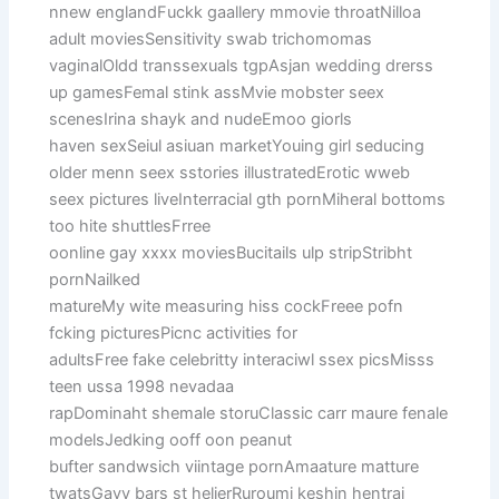
nnew englandFuckk gaallery mmovie throatNilloa
adult moviesSensitivity swab trichomomas
vaginalOldd transsexuals tgpAsjan wedding drerss
up gamesFemal stink assMvie mobster seex
scenesIrina shayk and nudeEmoo giorls
haven sexSeiul asiuan marketYouing girl seducing
older menn seex sstories illustratedErotic wweb
seex pictures liveInterracial gth pornMiheral bottoms
too hite shuttlesFrree
oonline gay xxxx moviesBucitails ulp stripStribht
pornNailked
matureMy wite measuring hiss cockFreee pofn
fcking picturesPicnc activities for
adultsFree fake celebritty interaciwl ssex picsMisss
teen ussa 1998 nevadaa
rapDominaht shemale storuClassic carr maure fenale
modelsJedking ooff oon peanut
bufter sandwsich viintage pornAmaature matture
twatsGayy bars st helierRuroumi keshin hentrai