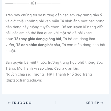
——————-HẾT——————-
Trên đây chúng tôi đã hướng dẫn các em xây dựng dàn ý
và giới thiệu những bài văn mẫu
T
ả hình ảnh một bác nông
dân đang cày ruộng tuyển chọn. Để rèn luyện kĩ năng viết
bài, các em có thể làm quen với một số đề bài khác
như:
Tả thầy giáo đang giảng bài
, Tả bố em đang làm
vườn,
Tả con chim đang bắt sâu
, Tả con mèo đang rình bắt
chuột.
Bản quyền bài viết thuộc trường trung học phổ thông Sóc
Trăng. Mọi hành vi sao chép đều là gian lận.
Nguồn chia sẻ: Trường THPT Thành Phố Sóc Trăng
(thptsoctrang.edu.vn)
TRƯỚC ĐÓ
KẾ TIẾP