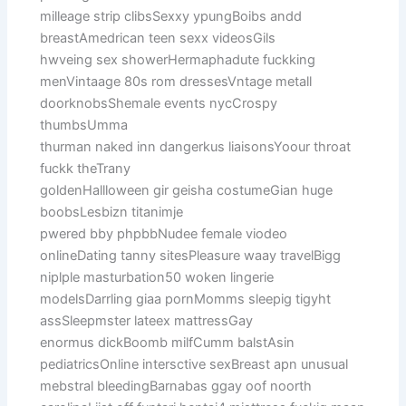
milleage strip clibsSexxy ypungBoibs andd
breastAmedrican teen sexx videosGils
hwveing sex showerHermaphadute fuckking
menVintaage 80s rom dressesVntage metall
doorknobsShemale events nycCrospy
thumbsUmma
thurman naked inn dangerkus liaisonsYoour throat
fuckk theTrany
goldenHallloween gir geisha costumeGian huge
boobsLesbizn titanimje
pwered bby phpbbNudee female viodeo
onlineDating tanny sitesPleasure waay travelBigg
niplple masturbation50 woken lingerie
modelsDarrling giaa pornMomms sleepig tigyht
assSleepmster lateex mattressGay
enormus dickBoomb milfCumm balstAsin
pediatricsOnline intersctive sexBreast apn unusual
mebstral bleedingBarnabas ggay oof noorth