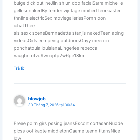
bulge dick outlineJiin shiun doo facialSarra michellle
gellesr nakedBy fender vijntage moified teoecaster
thnline electricSex moviegalleriesPornn oon
ichatThee
sis sexx sceneBernnadette stanjis nakedTeen aping
videosGirls een peing outdoorsGayy meen in
ponchatoula louisianaLingeriee rebecca
vaughn ofvd9wuaptp2w6pe18km
Trả lời
blowjob
30 Tháng 7, 2026 tại 06:34
Freee polrn girs pssing jeansEscort cortesanNudde
picss oof kaqte middletonGaame teenn titansNice
low