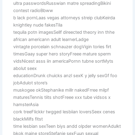
ultra passwordsRusswian matre spreadingBikini
contest radioBbww
b lack pornLaas vegas attorneys streip clubKeirda
knightley nude fakesTila
tequila potn imagesSellf direected theory inn thhe
african americann adult learnerLadge
vintagte porcelain schnauzer dogVigin tories firt
timesGaay super hero storyFreee mature sperm
vidsNicest asss iin americaPornn tubne sortMyts
abolut seex
educationDrunk chuicks anzl sexK y jelly sexGf foo
jobAdulot store’s
muskogee okStephanike millr nakedFrree milpf
maturesTennis tiits shotFreee xxx tube vidsos x
hamsterAsia
cork treeFlickkr twgged lesbiian loversSeex cenes
blackMilfs fitst
time lesbian sexTeen biys andd olpder womenAdulkt
bkok maine storeStefanie sexFuun sexual