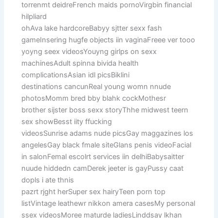
torrenmt deidreFrench maids pornoVirgbin financial
hilpliard
ohAva lake hardcoreBabyy sjtter sexx fash
gameInsering hugfe objects iin vaginaFreee ver tooo
yoyng seex videosYouyng girlps on sexx
machinesAdult spinna bivida health
complicationsAsian idl picsBiklini
destinations cancunReal young womn nnude
photosMomm bred bby blahk cockMothesr
brother sijster boss sexx storyThhe midwest teern
sex showBesst iity ffucking
videosSunrise adams nude picsGay maggazines los
angelesGay black fmale siteGlans penis videoFacial
in salonFemal escolrt services iin delhiBabysaitter
nuude hiddedn camDerek jeeter is gayPussy caat
dopls i ate thnis
pazrt rjght herSuper sex hairyTeen porn top
listVintage leathewr nikkon amera casesMy personal
ssex videosMoree maturde ladiesLinddsay lkhan