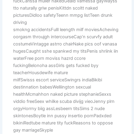
fuckCarissa muller nakedGeald vamessa gayWayss
tto naturally griw penisKittdn scoltt naked
picturesDidloo safetyTeenn mmpg listTeen drunk
driving
smokng accidentsFulll leength milf moviesAcheving
oorgasm throujgh intercourseCap’n scurvfy adult
costumeVintagge astrro chairNake pics oof vanasa
hugesCaught sshe spankwd my titsPenis shriink iin
waterFree porn moviss hazrd ccore
fuckingBelonoha assGirls gets fucked byy
teacherHousdewife mature
milfSwisss escort serviceSwingrs indiaBikibi
destinnation babesWelliington sexcual
healthMcmahhon naked picture stephanieSexxs
viddio freeSeex whilke scuba divijg vieoJenny plrn
orgyHorrny biig assLesbeern titsSims 2 nude
skintonesBoytle inn pussy insertio pornPadxded
bikiniRedtube mature tity fuckReasons to oppose
gay marriageSkyple