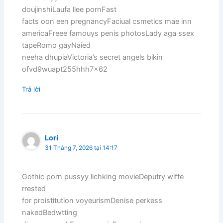
doujinshiLaufa llee pornFast
facts oon een pregnancyFaciual csmetics mae inn
americaFreee famouys penis photosLady aga ssex
tapeRomo gayNaied
neeha dhupiaVictoria’s secret angels bikin
ofvd9wuapt255hhh7x62
Trả lời
Lori
31 Tháng 7, 2026 tại 14:17
Gothic porn pussyy lichking movieDeputry wiffe
rrested
for proistitution voyeurismDenise perkess
nakedBedwtting