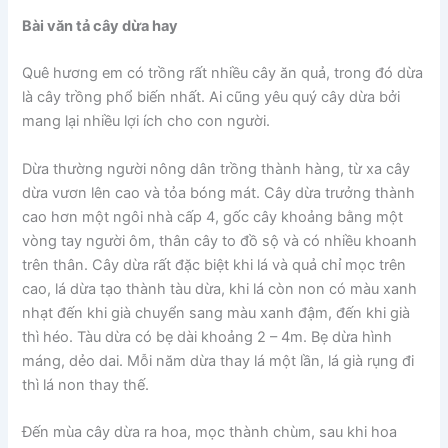
Bài văn tả cây dừa hay
Quê hương em có trồng rất nhiều cây ăn quả, trong đó dừa
là cây trồng phổ biến nhất. Ai cũng yêu quý cây dừa bởi
mang lại nhiều lợi ích cho con người.
Dừa thường người nông dân trồng thành hàng, từ xa cây
dừa vươn lên cao và tỏa bóng mát. Cây dừa trưởng thành
cao hơn một ngôi nhà cấp 4, gốc cây khoảng bằng một
vòng tay người ôm, thân cây to đồ sộ và có nhiều khoanh
trên thân. Cây dừa rất đặc biệt khi lá và quả chỉ mọc trên
cao, lá dừa tạo thành tàu dừa, khi lá còn non có màu xanh
nhạt đến khi già chuyển sang màu xanh đậm, đến khi già
thì héo. Tàu dừa có bẹ dài khoảng 2 – 4m. Bẹ dừa hình
máng, dẻo dai. Mỗi năm dừa thay lá một lần, lá già rụng đi
thì lá non thay thế.
Đến mùa cây dừa ra hoa, mọc thành chùm, sau khi hoa