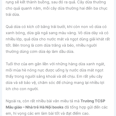
rụng sẽ kết thành buồng, sau đó ra quả. Cây dừa thường
cho quả quanh năm, mỗi cây dừa thường hai đến ba chục
trái dừa.
Quả dừa có kích cỡ bằng trái bưởi, khi còn non vỏ dừa có
xanh bóng, dừa già ngả sang màu vàng. Vỏ dừa dày và có
nhiều lớp, quả dừa cho nước mát và ngọt dùng giải khát rất
tốt. Bên trong là cơm dừa trắng và béo, nhiều người
thường dùng cơm dừa ép làm dầu dừa.
Tuổi thơ của em gắn liền với những hàng dừa xanh ngát,
mỗi mùa hè nóng nực được uống ly nước dừa mát ngọt
thấy trong người sảng khoái và dễ chịu. Em rất yêu cây
dừa và sẽ bảo vệ, chăm sóc để chúng mang lại nhiều lợi
ích cho con người.
Ngoài ra, còn rất nhiều bài văn miêu tả mà
Trường TCSP
Mẫu giáo – Nhà trẻ Hà Nội books
đã tổng hợp gửi đến các
em, hi vọng các em làm bài tốt và đạt điểm cao.