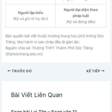
Người đại diện theo
Người lập biểu
pháp luật
(K
ý
và ghi rõ họ tên)
(K
ý
và đóng dấu)
Bản quyền bài viết thuộc trường trung học phổ thông Sóc
Trăng. Mọi hành vi sao chép đều là gian lận.
Nguồn chia sẻ: Trường THPT Thành Phố Sóc Trăng
(thptsoctrang.edu.vn)
TRƯỚC ĐÓ
KẾ TIẾP
Bài Viết Liên Quan
Soạn bài Lai Tân – Soạn văn 11