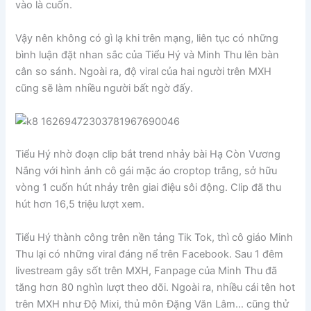
vào là cuốn.
Vậy nên không có gì lạ khi trên mạng, liên tục có những
bình luận đặt nhan sắc của Tiểu Hý và Minh Thu lên bàn
cân so sánh. Ngoài ra, độ viral của hai người trên MXH
cũng sẽ làm nhiều người bất ngờ đấy.
Tiểu Hý nhờ đoạn clip bắt trend nhảy bài Hạ Còn Vương
Nắng với hình ảnh cô gái mặc áo croptop trắng, sở hữu
vòng 1 cuốn hút nhảy trên giai điệu sôi động. Clip đã thu
hút hơn 16,5 triệu lượt xem.
Tiểu Hý thành công trên nền tảng Tik Tok, thì cô giáo Minh
Thu lại có những viral đáng nể trên Facebook. Sau 1 đêm
livestream gây sốt trên MXH, Fanpage của Minh Thu đã
tăng hơn 80 nghìn lượt theo dõi. Ngoài ra, nhiều cái tên hot
trên MXH như Độ Mixi, thủ môn Đặng Văn Lâm… cũng thử