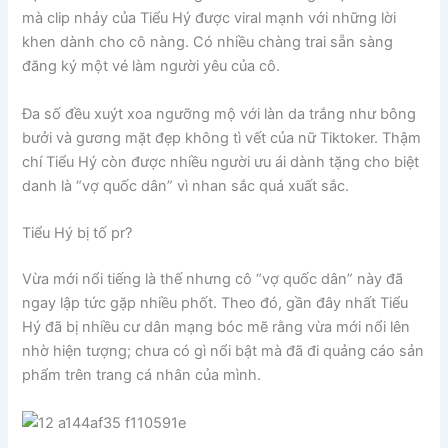
mà clip nhảy của Tiểu Hý được viral mạnh với những lời
khen dành cho cô nàng. Có nhiều chàng trai sẵn sàng
đăng ký một vé làm người yêu của cô.
Đa số đều xuýt xoa ngưỡng mộ với làn da trắng như bông
bưởi và gương mặt đẹp không tì vết của nữ Tiktoker. Thậm
chí Tiểu Hý còn được nhiều người ưu ái dành tặng cho biệt
danh là “vợ quốc dân” vì nhan sắc quá xuất sắc.
Tiểu Hý bị tố pr?
Vừa mới nổi tiếng là thế nhưng cô “vợ quốc dân” này đã
ngay lập tức gặp nhiều phốt. Theo đó, gần đây nhất Tiểu
Hý đã bị nhiều cư dân mạng bóc mẽ rằng vừa mới nổi lên
nhờ hiện tượng; chưa có gì nổi bật mà đã đi quảng cáo sản
phẩm trên trang cá nhân của mình.