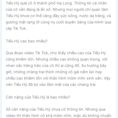
Tiểu Hý quê cô ở thành phố Hạ Long. Thông tin cá nhân
của cô vẫn đang là ẩn số. Nhưng mọi người chỉ quan tâm
Tiểu Hý khoe cơ thể căng đầy sức sống, nước da trắng, và
gương mặt rạng rỡ cùng nụ cười duyên dáng của mình qua
clip Tik Tok.
Tiểu Hý cao bao nhiêu?
Qua đoạn video Tik Tok, cho thấy chiều cao của Tiểu Hý
cũng khiêm tốn. Nhưng chiều cao không quan trọng, với
nhan sắc trắng trẻo của cô thì ai cũng đổ. Xu hướng bây
giờ, những chàng trai thích những cô gái nấm lùn hay
chiều cao khiêm tốn với thân hình mũm mĩm xinh xắn. Vậy
nên Tiểu Hý đã lọt vào tầm mắt của các chàng trai.
Cân nặng của Tiểu Hý là bao nhiêu?
Số cân nặng của Tiểu Hý chưa có thông tin. Nhưng qua
video thì thân hình cô khá mũm mĩm, mặc dù không chuẩn