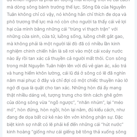
mà dòng sông bành trướng thế lực. Sông Đà của Nguyễn
Tuân không chỉ có vậy, nó không hẳn chỉ thích đe dọa và
phô trương thế lực mà nó còn cho người ta thấy cái vẻ lợi
hại của mình bằng những cái “trùng vi thạch trận” với
những cửa sinh, cửa tử, luồng sống, luồng chết gắt gao,
mà không phải là một người lái đò đã có nhiều lần kinh
nghiệm chinh chiến hẳn là sẽ rơi vào một cái xoáy nước
nào ấy rồi tan xác cả thuyền cả người mất thôi. Con sông
trong mắt Nguyễn Tuân hiện lên với đủ vẻ gian ác, xảo trá
và hung hiểm khôn lường, cái lũ đá ở sông có lẽ đã nghìn
năm mai phục ở đây và chỉ đợi có một chiếc thuyền nào lớ
ngớ đi qua là quật cho tan xác. Những hòn đá ấy mang
thật nhiều dáng vẻ, tượng trưng cho tính cách ghê gớm
của dòng sông vừa “ngỗ ngược”, “nhăn nhúm”, lại “méo
mó”, hòn đứng, hòn ngồi, hòn lại nằm, đủ kiểu cách, như
đang đe dọa bất cứ kẻ nào lởn vởn không phận sự. Đặc
biệt kinh sợ nhất có lẽ phải kể đến những cái “hút nước”
kinh hoàng “giống như cái giếng bê tông thả xuống sông