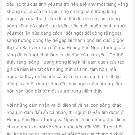
đều lạc thú của tình yêu mà trở nên e lệ như một tiếng vâng
không nói ra của tình yêu, nhẹ nhàng nằm trong lòng
người yêu mà thủ thỉ êm đềm. Rồi đến lúc chia xa, dòng
sông cũng có cái nỗi lưu luyến, tiếc nuối muốn cạnh người
yêu một lần nữa bằng cách “đột ngột đổi dòng rẽ ngoặt
sang hướng đông tây để gặp lại thành phố lần cuối ở góc
thị trấn Bao vinh xưa cổ”, mà Hoàng Phủ Ngọc Tường bảo
rằng đó là “một chút lẳng lơ kín đáo của tình yêu”. Có thể
thấy rằng, sông Hương trong lăng kính cảm quan của tác
giả đã hiện lên tất cả những mặt cá tính, tâm hồn, mà
người ta thấy nhiều hơn cả ấy là tính nữ, sự tha thiết dịu
dàng của một dòng sông đã chảy ngàn năm nhưng tâm
hồn vẫn luôn bất tử một sự trẻ trung hiếm thấy.
Với những cảm nhận và lối diễn tả về hai con sông khác
nhau, in đậm dấu ấn cá nhân, thì người ta vẫn tìm được ở
Hoàng Phủ Ngọc Tường và Nguyễn Tuân những đặc điểm
chung nhất khi nói về sông nước trên đất Việt. Trước hết
ấy là vẻ hùng vĩ, mạnh mẽ và sôi động của chúng ở khúc