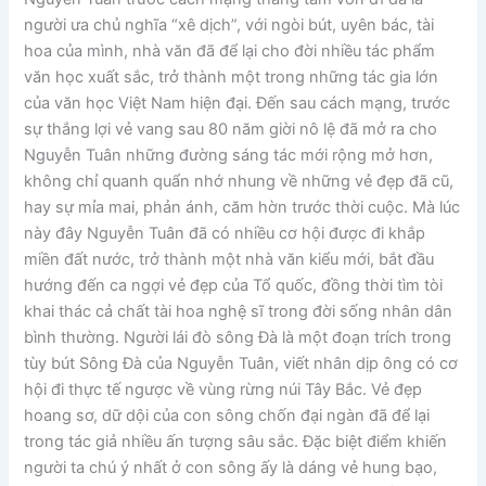
người ưa chủ nghĩa “xê dịch”, với ngòi bút, uyên bác, tài
hoa của mình, nhà văn đã để lại cho đời nhiều tác phẩm
văn học xuất sắc, trở thành một trong những tác gia lớn
của văn học Việt Nam hiện đại. Đến sau cách mạng, trước
sự thắng lợi vẻ vang sau 80 năm giời nô lệ đã mở ra cho
Nguyễn Tuân những đường sáng tác mới rộng mở hơn,
không chỉ quanh quẩn nhớ nhung về những vẻ đẹp đã cũ,
hay sự mỉa mai, phản ánh, căm hờn trước thời cuộc. Mà lúc
này đây Nguyễn Tuân đã có nhiều cơ hội được đi khắp
miền đất nước, trở thành một nhà văn kiểu mới, bắt đầu
hướng đến ca ngợi vẻ đẹp của Tổ quốc, đồng thời tìm tòi
khai thác cả chất tài hoa nghệ sĩ trong đời sống nhân dân
bình thường. Người lái đò sông Đà là một đoạn trích trong
tùy bút Sông Đà của Nguyễn Tuân, viết nhân dịp ông có cơ
hội đi thực tế ngược về vùng rừng núi Tây Bắc. Vẻ đẹp
hoang sơ, dữ dội của con sông chốn đại ngàn đã để lại
trong tác giả nhiều ấn tượng sâu sắc. Đặc biệt điểm khiến
người ta chú ý nhất ở con sông ấy là dáng vẻ hung bạo,