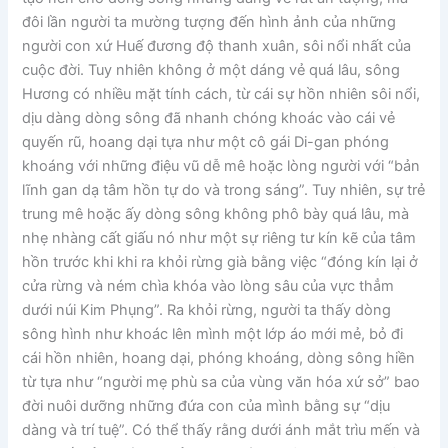
đôi lần người ta mường tượng đến hình ảnh của những
người con xứ Huế đương độ thanh xuân, sôi nổi nhất của
cuộc đời. Tuy nhiên không ở một dáng vẻ quá lâu, sông
Hương có nhiều mặt tính cách, từ cái sự hồn nhiên sôi nổi,
dịu dàng dòng sông đã nhanh chóng khoác vào cái vẻ
quyến rũ, hoang dại tựa như một cô gái Di-gan phóng
khoáng với những điệu vũ dễ mê hoặc lòng người với “bản
lĩnh gan dạ tâm hồn tự do và trong sáng”. Tuy nhiên, sự trẻ
trung mê hoặc ấy dòng sông không phô bày quá lâu, mà
nhẹ nhàng cất giấu nó như một sự riêng tư kín kẽ của tâm
hồn trước khi khi ra khỏi rừng già bằng việc “đóng kín lại ở
cửa rừng và ném chìa khóa vào lòng sâu của vực thẳm
dưới núi Kim Phụng”. Ra khỏi rừng, người ta thấy dòng
sông hình như khoác lên mình một lớp áo mới mẻ, bỏ đi
cái hồn nhiên, hoang dại, phóng khoáng, dòng sông hiền
từ tựa như “người mẹ phù sa của vùng văn hóa xứ sở” bao
đời nuôi dưỡng những đứa con của mình bằng sự “dịu
dàng và trí tuệ”. Có thể thấy rằng dưới ánh mắt trìu mến và