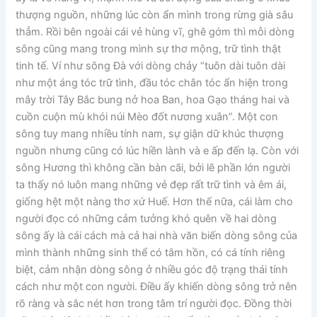
thượng nguồn, những lúc còn ẩn mình trong rừng già sâu
thẳm. Rồi bên ngoài cái vẻ hùng vĩ, ghê gớm thì mỗi dòng
sông cũng mang trong mình sự thơ mộng, trữ tình thật
tinh tế. Ví như sông Đà với dòng chảy “tuôn dài tuôn dài
như một áng tóc trữ tình, đầu tóc chân tóc ẩn hiện trong
mây trời Tây Bắc bung nở hoa Ban, hoa Gạo tháng hai và
cuồn cuộn mù khói núi Mèo đốt nương xuân”. Một con
sông tuy mang nhiều tính nam, sự giận dữ khúc thượng
nguồn nhưng cũng có lúc hiền lành và e ấp đến lạ. Còn với
sông Hương thì không cần bàn cãi, bởi lẽ phần lớn người
ta thấy nó luôn mang những vẻ đẹp rất trữ tình và êm ái,
giống hệt một nàng thơ xứ Huế. Hơn thế nữa, cái làm cho
người đọc có những cảm tưởng khó quên về hai dòng
sông ấy là cái cách mà cả hai nhà văn biến dòng sông của
mình thành những sinh thể có tâm hồn, có cá tính riêng
biệt, cảm nhận dòng sông ở nhiều góc độ trạng thái tính
cách như một con người. Điều ấy khiến dòng sông trở nên
rõ ràng và sắc nét hơn trong tâm trí người đọc. Đồng thời