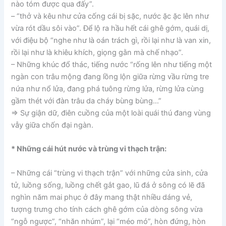
nào tóm được qua đấy”.
– “thở và kêu như cửa cống cái bị sặc, nước ặc ặc lên như
vừa rót dầu sôi vào”. Để lộ ra hầu hết cái ghê gớm, quái dị,
với điệu bộ “nghe như là oán trách gì, rồi lại như là van xin,
rồi lại như là khiêu khích, giọng gằn mà chế nhạo”.
– Những khúc đổ thác, tiếng nước “rống lên như tiếng một
ngàn con trâu mộng đang lồng lộn giữa rừng vầu rừng tre
nứa như nổ lửa, đang phá tuông rừng lửa, rừng lửa cùng
gầm thét với đàn trâu da cháy bùng bùng…”
=> Sự giận dữ, điên cuồng của một loài quái thú đang vùng
vẫy giữa chốn đại ngàn.
* Những cái hút nước và trùng vi thạch trận:
– Những cái “trùng vi thạch trận” với những cửa sinh, cửa
tử, luồng sống, luồng chết gắt gao, lũ đá ở sông có lẽ đã
nghìn năm mai phục ở đây mang thật nhiều dáng vẻ,
tượng trưng cho tính cách ghê gớm của dòng sông vừa
“ngỗ ngược”, “nhăn nhúm”, lại “méo mó”, hòn đứng, hòn