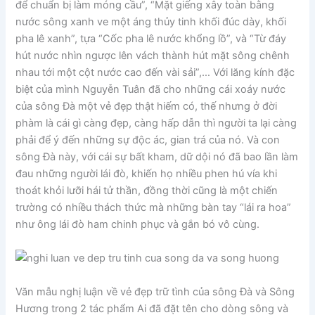
để chuẩn bị làm móng cầu”, “Mặt giếng xây toàn bằng
nước sông xanh ve một áng thủy tinh khối đúc dày, khối
pha lê xanh”, tựa “Cốc pha lê nước khổng lồ”, và “Từ đáy
hút nước nhìn ngược lên vách thành hút mặt sông chênh
nhau tới một cột nước cao đến vài sải”,… Với lăng kính đặc
biệt của mình Nguyễn Tuân đã cho những cái xoáy nước
của sông Đà một vẻ đẹp thật hiếm có, thế nhưng ở đời
phàm là cái gì càng đẹp, càng hấp dẫn thì người ta lại càng
phải để ý đến những sự độc ác, gian trá của nó. Và con
sông Đà này, với cái sự bất kham, dữ dội nó đã bao lần làm
đau những người lái đò, khiến họ nhiều phen hú vía khi
thoát khỏi lưỡi hái tử thần, đồng thời cũng là một chiến
trường có nhiều thách thức mà những bàn tay “lái ra hoa”
như ông lái đò ham chinh phục và gắn bó vô cùng.
Văn mẫu nghị luận về vẻ đẹp trữ tình của sông Đà và Sông
Hương trong 2 tác phẩm Ai đã đặt tên cho dòng sông và