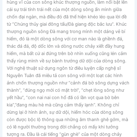
hùng vĩ của con sông khúc thượng nguồn, làm nổi bật lên
cái sự trái tính trái nết của một dòng sông ẩn mình giữa
chốn đại ngàn, mà điều đó đã thể hiện khéo léo qua lời đề
từ “Chúng thủy giai đông tẩu/Đà giang độc bắc lưu”. Khúc
thượng nguồn sông Đà mang trong mình một dáng vẻ bí
hiểm, đó là một dòng sông với cơ man nào là ghềnh đá,
thác đá đá, độ dốc lớn và dòng nước chảy xiết đầy hung
hiểm, mà bất cứ ai đứng trên bờ nhìn xuống cũng lén cảm
thấy rùng mình về sự bành trướng dữ dội của dòng sông.
Với nghệ thuật sử dụng ngôn từ điêu luyện cấp nghệ sĩ
Nguyễn Tuân đã miêu tả con sông với một loạt các hình
ảnh chốn thượng nguồn như “cảnh đá bờ sông dựng vách
thành”, “đúng ngọ mới có mặt trời”, “chẹt lòng sông như
yết hầu”, “con nai nai con hổ đã có lần vọt qua bờ bên
kia”,”đang màu hè mà cũng cảm thấy lạnh”. Không chỉ
dừng lại ở hình ảnh, sự dữ dội, hiểm hóc của dòng sông
còn được bộc lộ thông qua những âm thanh ghê gớm, mà
có lẽ người thường trong đời chẳng có mấy khi tưởng
tượng ra. Đầu là cái tiếng “gùn ghè” của một dòng chảy