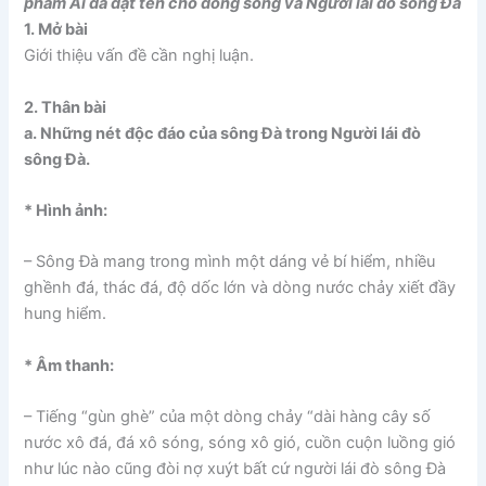
phẩm Ai đã đặt tên cho dòng sông và Người lái đò sông Đà
1. Mở bài
Giới thiệu vấn đề cần nghị luận.
2. Thân bài
a. Những nét độc đáo của sông Đà trong Người lái đò
sông Đà.
* Hình ảnh:
– Sông Đà mang trong mình một dáng vẻ bí hiểm, nhiều
ghềnh đá, thác đá, độ dốc lớn và dòng nước chảy xiết đầy
hung hiểm.
* Âm thanh:
– Tiếng “gùn ghè” của một dòng chảy “dài hàng cây số
nước xô đá, đá xô sóng, sóng xô gió, cuồn cuộn luồng gió
như lúc nào cũng đòi nợ xuýt bất cứ người lái đò sông Đà