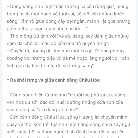
– Dòng sông như một “bản trường ca của rừng già”, mang
trong mình một dáng vẻ tươi vui, sôi nổi với những khúc
sông “rầm rộ giữa bóng cây đại ngàn, mãnh liệt qua những
ghềnh thác, cuộn xoáy như cơn lốc,…”.
– Thơ mộng trữ tình với “vẻ dịu dàng, say đắm giữa những
dặm dài chói lọi màu đỏ của hoa đỗ quyên rừng”.
– Quyến rũ, hoang dại tựa như một cô gái Di-gan phóng
khoáng với những điệu vũ dễ mê hoặc lòng người với “bản
lĩnh gan dạ tâm hồn tự do và trong sáng”.
* Ra khỏi rừng và giữa cánh đồng Châu Hóa:
– Dòng sông hiền từ tựa như “người mẹ phù sa của vùng
văn hóa xứ sở” bao đời nuôi dưỡng những đứa con của
mình bằng sự “dịu dàng và trí tuệ”.
– Đến cánh đồng Châu Hóa, sông Hương lại chuyển mình
quay về thời son trẻ, tựa như một nàng công chúa say ngủ
suốt mấy thế kỷ được người tình đánh thức rồi cùng tiến