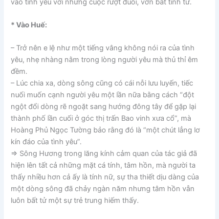
vào tình yêu với những cuộc rượt đuổi, vờn bắt tình tứ.
* Vào Huế:
– Trở nên e lệ như một tiếng vâng không nói ra của tình
yêu, nhẹ nhàng nằm trong lòng người yêu mà thủ thỉ êm
đềm.
– Lúc chia xa, dòng sông cũng có cái nỗi lưu luyến, tiếc
nuối muốn cạnh người yêu một lần nữa bằng cách “đột
ngột đổi dòng rẽ ngoặt sang hướng đông tây để gặp lại
thành phố lần cuối ở góc thị trấn Bao vinh xưa cổ”, mà
Hoàng Phủ Ngọc Tường bảo rằng đó là “một chút lẳng lơ
kín đáo của tình yêu”.
=> Sông Hương trong lăng kính cảm quan của tác giả đã
hiện lên tất cả những mặt cá tính, tâm hồn, mà người ta
thấy nhiều hơn cả ấy là tính nữ, sự tha thiết dịu dàng của
một dòng sông đã chảy ngàn năm nhưng tâm hồn vẫn
luôn bất tử một sự trẻ trung hiếm thấy.