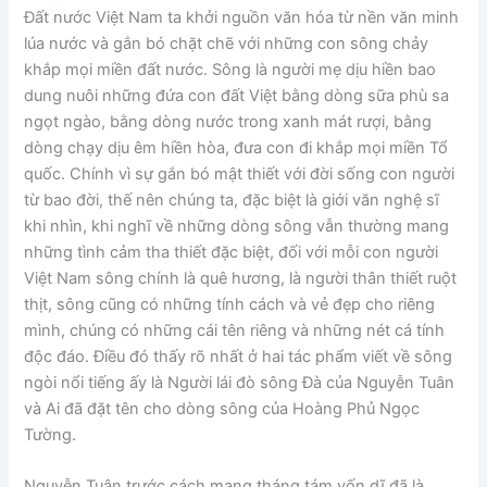
Đất nước Việt Nam ta khởi nguồn văn hóa từ nền văn minh
lúa nước và gắn bó chặt chẽ với những con sông chảy
khắp mọi miền đất nước. Sông là người mẹ dịu hiền bao
dung nuôi những đứa con đất Việt bằng dòng sữa phù sa
ngọt ngào, bằng dòng nước trong xanh mát rượi, bằng
dòng chạy dịu êm hiền hòa, đưa con đi khắp mọi miền Tổ
quốc. Chính vì sự gắn bó mật thiết với đời sống con người
từ bao đời, thế nên chúng ta, đặc biệt là giới văn nghệ sĩ
khi nhìn, khi nghĩ về những dòng sông vẫn thường mang
những tình cảm tha thiết đặc biệt, đối với mỗi con người
Việt Nam sông chính là quê hương, là người thân thiết ruột
thịt, sông cũng có những tính cách và vẻ đẹp cho riêng
mình, chúng có những cái tên riêng và những nét cá tính
độc đáo. Điều đó thấy rõ nhất ở hai tác phẩm viết về sông
ngòi nổi tiếng ấy là Người lái đò sông Đà của Nguyễn Tuân
và Ai đã đặt tên cho dòng sông của Hoàng Phủ Ngọc
Tường.
Nguyễn Tuân trước cách mạng tháng tám vốn dĩ đã là