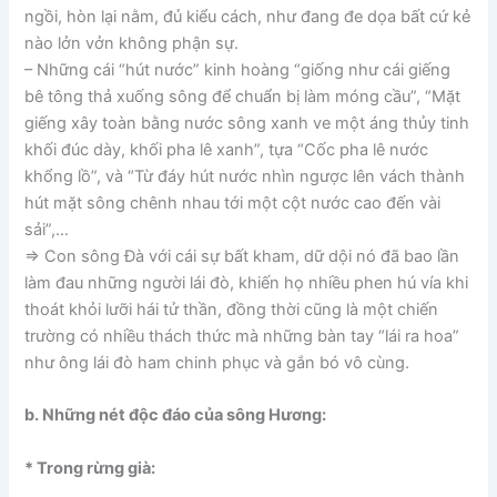
ngồi, hòn lại nằm, đủ kiểu cách, như đang đe dọa bất cứ kẻ
nào lởn vởn không phận sự.
– Những cái “hút nước” kinh hoàng “giống như cái giếng
bê tông thả xuống sông để chuẩn bị làm móng cầu”, “Mặt
giếng xây toàn bằng nước sông xanh ve một áng thủy tinh
khối đúc dày, khối pha lê xanh”, tựa “Cốc pha lê nước
khổng lồ”, và “Từ đáy hút nước nhìn ngược lên vách thành
hút mặt sông chênh nhau tới một cột nước cao đến vài
sải”,…
=> Con sông Đà với cái sự bất kham, dữ dội nó đã bao lần
làm đau những người lái đò, khiến họ nhiều phen hú vía khi
thoát khỏi lưỡi hái tử thần, đồng thời cũng là một chiến
trường có nhiều thách thức mà những bàn tay “lái ra hoa”
như ông lái đò ham chinh phục và gắn bó vô cùng.
b. Những nét độc đáo của sông Hương:
* Trong rừng già: