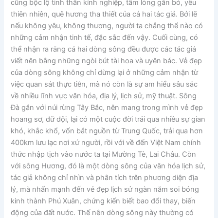
cũng bộc lộ tinh thần kính nghiệp, tấm lòng gắn bó, yêu
thiên nhiên, quê hương tha thiết của cả hai tác giả. Bởi lẽ
nếu không yêu, không thương, người ta chẳng thể nào có
những cảm nhận tinh tế, đặc sắc đến vậy. Cuối cùng, có
thể nhận ra rằng cả hai dòng sông đều được các tác giả
viết nên bằng những ngòi bút tài hoa và uyên bác. Vẻ đẹp
của dòng sông không chỉ dừng lại ở những cảm nhận từ
việc quan sát thực tiễn, mà nó còn là sự am hiểu sâu sắc
về nhiều lĩnh vực văn hóa, địa lý, lịch sử, mỹ thuật. Sông
Đà gắn với núi rừng Tây Bắc, nên mang trong mình vẻ đẹp
hoang sơ, dữ dội, lại có một cuộc đời trải qua nhiều sự gian
khó, khắc khổ, vốn bắt nguồn từ Trung Quốc, trải qua hơn
400km lưu lạc nơi xứ người, rồi với về đến Việt Nam chính
thức nhập tịch vào nước ta tại Mường Tè, Lai Châu. Còn
với sông Hương, đó là một dòng sông của văn hóa lịch sử,
tác giả không chỉ nhìn và phân tích trên phương diện địa
lý, mà nhấn mạnh đến vẻ đẹp lịch sử ngàn năm soi bóng
kinh thành Phú Xuân, chứng kiến biết bao đổi thay, biến
động của đất nước. Thế nên dòng sông này thường có