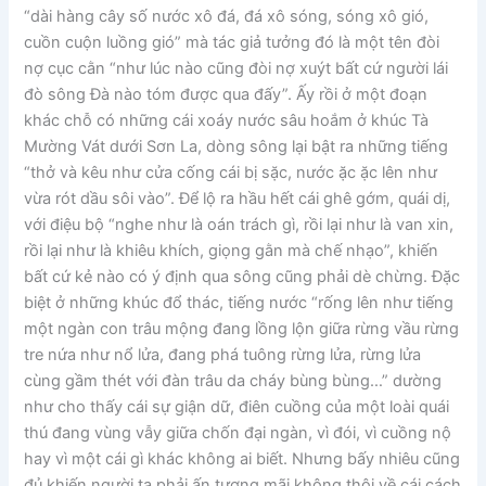
“dài hàng cây số nước xô đá, đá xô sóng, sóng xô gió,
cuồn cuộn luồng gió” mà tác giả tưởng đó là một tên đòi
nợ cục cằn “như lúc nào cũng đòi nợ xuýt bất cứ người lái
đò sông Đà nào tóm được qua đấy”. Ấy rồi ở một đoạn
khác chỗ có những cái xoáy nước sâu hoắm ở khúc Tà
Mường Vát dưới Sơn La, dòng sông lại bật ra những tiếng
“thở và kêu như cửa cống cái bị sặc, nước ặc ặc lên như
vừa rót dầu sôi vào”. Để lộ ra hầu hết cái ghê gớm, quái dị,
với điệu bộ “nghe như là oán trách gì, rồi lại như là van xin,
rồi lại như là khiêu khích, giọng gằn mà chế nhạo”, khiến
bất cứ kẻ nào có ý định qua sông cũng phải dè chừng. Đặc
biệt ở những khúc đổ thác, tiếng nước “rống lên như tiếng
một ngàn con trâu mộng đang lồng lộn giữa rừng vầu rừng
tre nứa như nổ lửa, đang phá tuông rừng lửa, rừng lửa
cùng gầm thét với đàn trâu da cháy bùng bùng…” dường
như cho thấy cái sự giận dữ, điên cuồng của một loài quái
thú đang vùng vẫy giữa chốn đại ngàn, vì đói, vì cuồng nộ
hay vì một cái gì khác không ai biết. Nhưng bấy nhiêu cũng
đủ khiến người ta phải ấn tượng mãi không thôi về cái cách