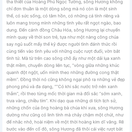
tha thiết của Hoàng Phủ Ngọc Tường, sông Hương không
chỉ đơn thuần là một dòng sông mà nó còn là một sinh
thể, có sức sống, có tâm hồn, có những cá tính riêng và
luôn mang trong mình những tình yêu rất ngọt ngào, bao
dung. Đến cánh đồng Châu Hóa, sông Hương lại chuyển
mình quay về thời son trẻ, tựa như một nàng công chúa
say ngủ suốt mấy thế kỷ được người tình đánh thức rồi
cùng tiến vào tình yêu với những cuộc rượt đuổi, vờn bắt
tình tứ. Mà từ trên cao sông chỗ ấy như một dải lụa xanh
thật mềm, chuyển dòng liên tục, “vòng giữa những khúc
quanh đột ngột, uốn mình theo những đường cong thật
mềm”. Đồng thời nó cũng không ngại phô ra những vẻ đẹp
phong phú và đa dạng, “”Có khi sắc nước trở nên xanh
thẳm”, rồi theo từng mốc thời gian mà đổi sắc “sớm xanh,
trưa vàng, chiều tím”. Khi dạo qua những di tích lịch sử,
những chốn của ông hoàng bà chúa khi xưa, sông Hương
dường như cũng có linh tính mà chảy chậm một chút, như
để nhắc nhở, hoài niệm về một thời hoàng kim dĩ vãng. Rẽ
bước vào đến cố đô, sông Hương đã thôi cái việc rượt bắt