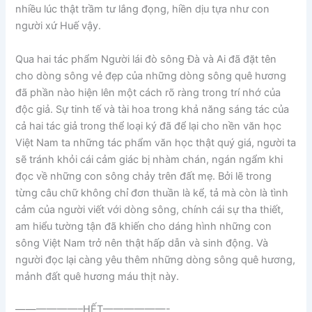
nhiều lúc thật trầm tư lắng đọng, hiền dịu tựa như con
người xứ Huế vậy.
Qua hai tác phẩm Người lái đò sông Đà và Ai đã đặt tên
cho dòng sông vẻ đẹp của những dòng sông quê hương
đã phần nào hiện lên một cách rõ ràng trong trí nhớ của
độc giả. Sự tinh tế và tài hoa trong khả năng sáng tác của
cả hai tác giả trong thể loại ký đã để lại cho nền văn học
Việt Nam ta những tác phẩm văn học thật quý giá, người ta
sẽ tránh khỏi cái cảm giác bị nhàm chán, ngán ngẩm khi
đọc về những con sông chảy trên đất mẹ. Bởi lẽ trong
từng câu chữ không chỉ đơn thuần là kể, tả mà còn là tình
cảm của người viết với dòng sông, chính cái sự tha thiết,
am hiểu tường tận đã khiến cho dáng hình những con
sông Việt Nam trở nên thật hấp dẫn và sinh động. Và
người đọc lại càng yêu thêm những dòng sông quê hương,
mảnh đất quê hương máu thịt này.
——————–HẾT——————-