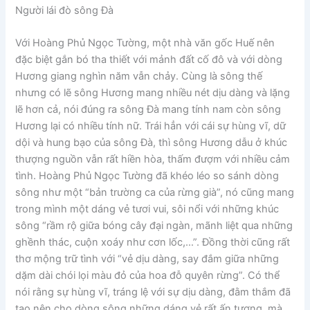
Người lái đò sông Đà
Với Hoàng Phủ Ngọc Tường, một nhà văn gốc Huế nên
đặc biệt gắn bó tha thiết với mảnh đất cố đô và với dòng
Hương giang nghìn năm vẫn chảy. Cùng là sông thế
nhưng có lẽ sông Hương mang nhiều nét dịu dàng và lặng
lẽ hơn cả, nói đúng ra sông Đà mang tính nam còn sông
Hương lại có nhiều tính nữ. Trái hẳn với cái sự hùng vĩ, dữ
dội và hung bạo của sông Đà, thì sông Hương dẫu ở khúc
thượng nguồn vẫn rất hiền hòa, thấm đượm với nhiều cảm
tình. Hoàng Phủ Ngọc Tường đã khéo léo so sánh dòng
sông như một “bản trường ca của rừng già”, nó cũng mang
trong mình một dáng vẻ tươi vui, sôi nổi với những khúc
sông “rầm rộ giữa bóng cây đại ngàn, mãnh liệt qua những
ghềnh thác, cuộn xoáy như cơn lốc,…”. Đồng thời cũng rất
thơ mộng trữ tình với “vẻ dịu dàng, say đắm giữa những
dặm dài chói lọi màu đỏ của hoa đỗ quyên rừng”. Có thể
nói rằng sự hùng vĩ, tráng lệ với sự dịu dàng, đằm thắm đã
tạo nên cho dòng sông những dáng vẻ rất ấn tượng, mà