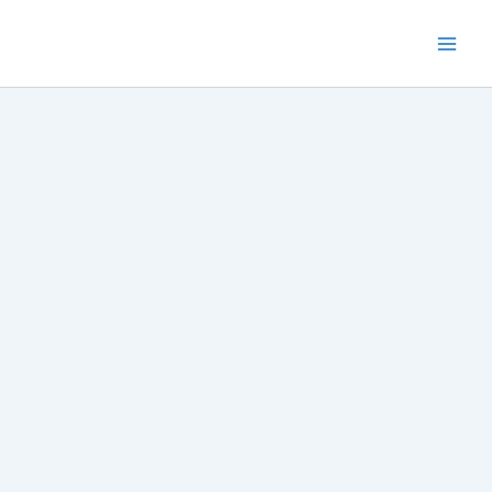
Nhảy
tới
nội
dung