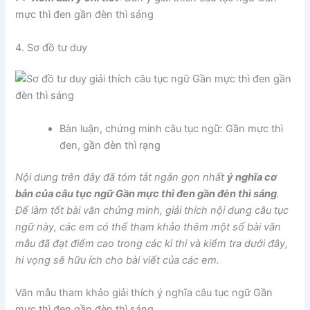
mực thì đen gần đèn thì sáng
4.
Sơ đồ tư duy
Bàn luận, chứng minh câu tục ngữ: Gần mực thì
đen, gần đèn thì rạng
Nội dung trên đây đã tóm tắt ngắn gọn nhất
ý nghĩa cơ
bản của câu tục ngữ Gần mực thì đen gần đèn thì sáng
.
Để làm tốt bài văn chứng minh, giải thích nội dung câu tục
ngữ này, các em có thể tham khảo thêm một số bài văn
mẫu đã đạt điểm cao trong các kì thi và kiểm tra dưới đây,
hi vọng sẽ hữu ích cho bài viết của các em.
Văn mẫu tham khảo
giải thích ý nghĩa câu tục ngữ Gần
mực thì đen gần đèn thì sáng