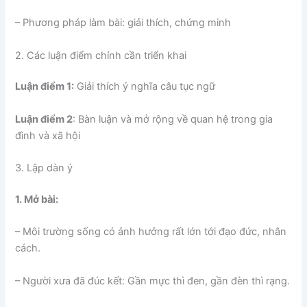
– Phương pháp làm bài: giải thích, chứng minh
2.
Các luận điểm
chính cần triển khai
Luận điểm 1:
Giải thích ý nghĩa câu tục ngữ
Luận điểm 2
: Bàn luận và mở rộng về quan hệ trong gia
đình và xã hội
3.
Lập dàn ý
1. Mở bài:
– Môi trường sống có ảnh hưởng rất lớn tới đạo đức, nhân
cách.
– Người xưa đã đúc kết: Gần mực thì đen, gần đèn thì rạng.