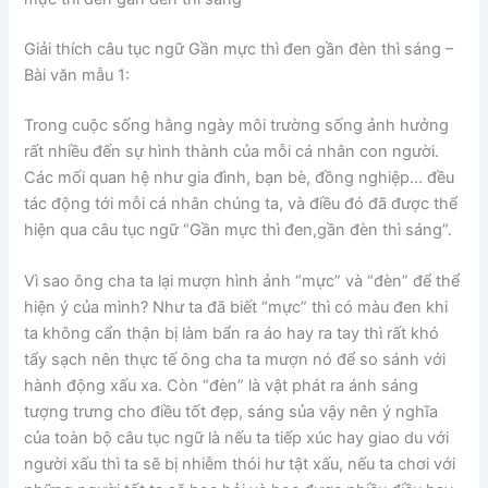
Giải thích câu tục ngữ Gần mực thì đen gần đèn thì sáng –
Bài văn mẫu 1
:
Trong cuộc sống hằng ngày môi trường sống ảnh hưởng
rất nhiều đến sự hình thành của mỗi cá nhân con người.
Các mối quan hệ như gia đình, bạn bè, đồng nghiệp… đều
tác động tới mỗi cá nhân chúng ta, và điều đó đã được thể
hiện qua câu tục ngữ “Gần mực thì đen,gần đèn thì sáng”.
Vì sao ông cha ta lại mượn hình ảnh “mực” và “đèn” để thể
hiện ý của mình? Như ta đã biết “mực” thì có màu đen khi
ta không cẩn thận bị làm bẩn ra áo hay ra tay thì rất khó
tẩy sạch nên thực tế ông cha ta mượn nó để so sánh với
hành động xấu xa. Còn “đèn” là vật phát ra ánh sáng
tượng trưng cho điều tốt đẹp, sáng sủa vậy nên ý nghĩa
của toàn bộ câu tục ngữ là nếu ta tiếp xúc hay giao du với
người xấu thì ta sẽ bị nhiễm thói hư tật xấu, nếu ta chơi với