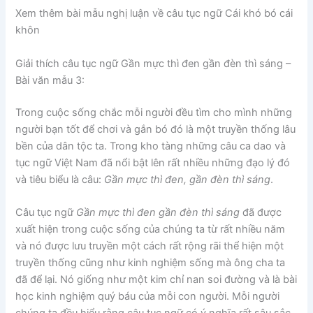
Xem thêm
bài mẫu nghị luận về câu tục ngữ Cái khó bó cái
khôn
Giải thích câu tục ngữ Gần mực thì đen gần đèn thì sáng –
Bài văn mẫu 3
:
Trong cuộc sống chắc mỗi người đều tìm cho mình những
người bạn tốt để chơi và gắn bó đó là một truyền thống lâu
bền của dân tộc ta. Trong kho tàng những câu ca dao và
tục ngữ Việt Nam đã nổi bật lên rất nhiều những đạo lý đó
và tiêu biểu là câu:
Gần mực thì đen, gần đèn thì sáng
.
Câu tục ngữ
Gần mực thì đen gần đèn thì sáng
đã được
xuất hiện trong cuộc sống của chúng ta từ rất nhiều năm
và nó được lưu truyền một cách rất rộng rãi thể hiện một
truyền thống cũng như kinh nghiệm sống mà ông cha ta
đã để lại. Nó giống như một kim chỉ nan soi đường và là bài
học kinh nghiệm quý báu của mỗi con người. Mỗi người