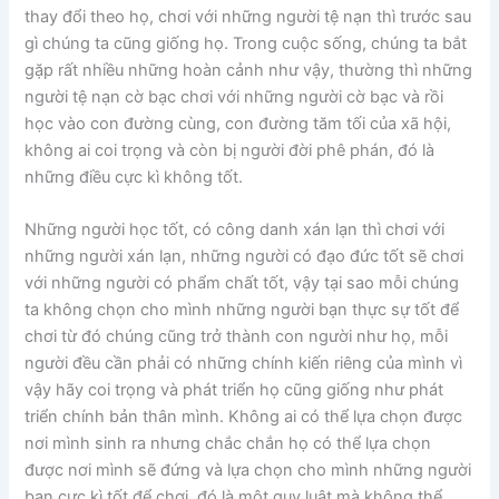
thay đổi theo họ, chơi với những người tệ nạn thì trước sau
gì chúng ta cũng giống họ. Trong cuộc sống, chúng ta bắt
gặp rất nhiều những hoàn cảnh như vậy, thường thì những
người tệ nạn cờ bạc chơi với những người cờ bạc và rồi
học vào con đường cùng, con đường tăm tối của xã hội,
không ai coi trọng và còn bị người đời phê phán, đó là
những điều cực kì không tốt.
Những người học tốt, có công danh xán lạn thì chơi với
những người xán lạn, những người có đạo đức tốt sẽ chơi
với những người có phẩm chất tốt, vậy tại sao mỗi chúng
ta không chọn cho mình những người bạn thực sự tốt để
chơi từ đó chúng cũng trở thành con người như họ, mỗi
người đều cần phải có những chính kiến riêng của mình vì
vậy hãy coi trọng và phát triển họ cũng giống như phát
triển chính bản thân mình. Không ai có thể lựa chọn được
nơi mình sinh ra nhưng chắc chắn họ có thể lựa chọn
được nơi mình sẽ đứng và lựa chọn cho mình những người
bạn cực kì tốt để chơi, đó là một quy luật mà không thể