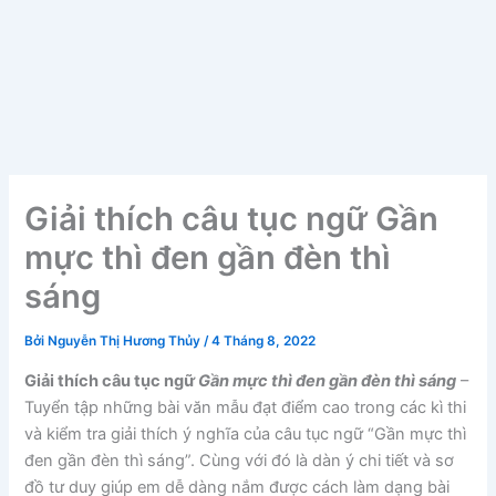
Giải thích câu tục ngữ Gần
mực thì đen gần đèn thì
sáng
Bởi
Nguyễn Thị Hương Thủy
/
4 Tháng 8, 2022
Giải thích câu tục ngữ
Gần mực thì đen gần đèn thì sáng
–
Tuyển tập những bài văn mẫu đạt điểm cao trong các kì thi
và kiểm tra giải thích ý nghĩa của câu tục ngữ “Gần mực thì
đen gần đèn thì sáng”. Cùng với đó là dàn ý chi tiết và sơ
đồ tư duy giúp em dễ dàng nắm được cách làm dạng bài