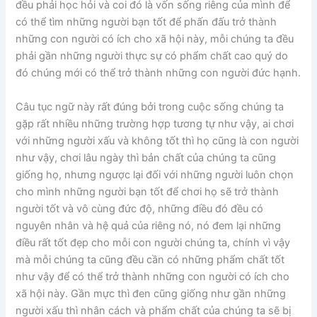
đều phải học hỏi và coi đó là vốn sống riêng của mình để
có thể tìm những người bạn tốt để phấn đấu trở thành
những con người có ích cho xã hội này, mỗi chúng ta đều
phải gần những người thực sự có phẩm chất cao quý do
đó chúng mới có thể trở thành những con người đức hạnh.
Câu tục ngữ này rất đúng bởi trong cuộc sống chúng ta
gặp rất nhiều những trường hợp tương tự như vậy, ai chơi
với những người xấu và không tốt thì họ cũng là con người
như vậy, chơi lâu ngày thì bản chất của chúng ta cũng
giống họ, nhưng ngược lại đối với những người luôn chọn
cho mình những người bạn tốt để chơi họ sẽ trở thành
người tốt và vô cùng đức độ, những điều đó đều có
nguyên nhân và hệ quả của riêng nó, nó đem lại những
điều rất tốt đẹp cho mỗi con người chúng ta, chính vì vậy
mà mỗi chúng ta cũng đều cần có những phẩm chất tốt
như vậy để có thể trở thành những con người có ích cho
xã hội này. Gần mực thì đen cũng giống như gần những
người xấu thì nhân cách và phẩm chất của chúng ta sẽ bị