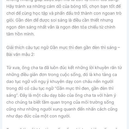
Hãy tránh xa những cám dỗ của bóng tối, chọn bạn tốt để
chơi để cùng học tập và phấn đấu trở thành con ngoan trò
giỏi. Gần đèn để được soi sáng là điều cần thiết nhưng
ngọn đèn sáng nhất vẫn là ngọn đèn tỏa chiếu từ chính
tâm hồn mình.
Giải thích câu tục ngữ Gần mực thì đen gần đèn thì sáng –
Bài văn mẫu 2
:
Từ xưa, ông cha ta đã luôn đúc kết những lời khuyên răn từ
những điều giản đơn trong cuộc sống, đó là kho tàng ca
dao tục ngữ với ngụ ý khuyên dạy con cháu nên người
trong đó có câu tục ngữ “Gần mực thì đen, gần đèn thì
sáng”. Đây là một câu dạy bảo của ông cha ta với hàm ý
cho chúng ta biết tầm quan trọng của môi trường sống
cũng như những người xung quanh đến nhân cách cũng
như đạo đức của một con người.