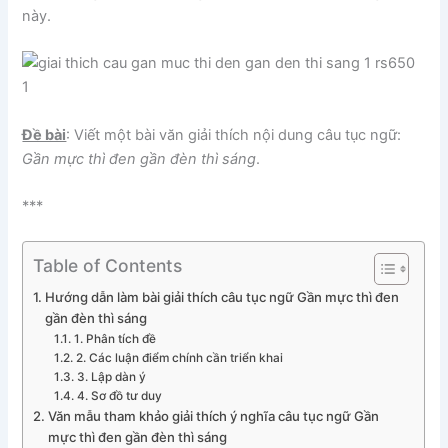
này.
Đề bài
: Viết một bài văn giải thích nội dung câu tục ngữ:
Gần mực thì đen gần đèn thì sáng
.
***
Table of Contents
Hướng dẫn làm bài giải thích câu tục ngữ Gần mực thì đen
gần đèn thì sáng
1. Phân tích đề
2. Các luận điểm chính cần triển khai
3. Lập dàn ý
4. Sơ đồ tư duy
Văn mẫu tham khảo giải thích ý nghĩa câu tục ngữ Gần
mực thì đen gần đèn thì sáng