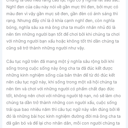
chúng ta đều hiểu rằng câu tục ngữ có ý nghĩa rất sâu sắc.
Nghĩ đen của câu này nói về gần mực thì đen, bởi mực có
màu đen vì vậy gần mực sẽ đen, gần đèn có ánh sáng thì
rạng. Nhưng đấy chỉ là ở khía cạnh nghĩ đen, còn nghĩa
bóng, nghĩa sâu xa mà ông cha ta muốn nhắn nhủ đó là
nên tìm những người bạn tốt để chơi bởi khi chúng ta chơi
với những người bạn xấu hoặc không tốt thì dần chúng ta
cũng sẽ trở thành những người như vậy.
Câu tục ngữ trên đã mang một ý nghĩa sâu rộng bởi khi
sống trong cuộc sống này ông cha ta đã đúc kết được
những kinh nghiệm sống của bản thân để từ đó đúc kết
nên câu tục ngữ này, khi sống trong một xã hội chúng ta
nên tìm và chơi với những người có phẩm chất đạo đức
tốt, không nên chơi với những người tệ nạn, nó sẽ làm cho
chúng ta dần trở thành những con người xấu, cuộc sống
trải qua bao nhiêu năm thì câu tục ngữ này vẫn đúng bởi lẽ
đó là những bài học kinh nghiệm đường đời mà ông cha ta
đã gắn bó và để lại cho nhân dân, mỗi con người chúng ta