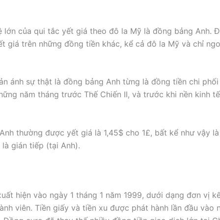
ệ lớn của qui tắc yết giá theo đô la Mỹ là đồng bảng Anh.
t giá trên những đồng tiền khác, kể cả đô la Mỹ và chỉ ngo
ản ánh sự thật là đồng bảng Anh từng là đồng tiền chi phối 
những năm tháng trước Thế Chiến II, và trước khi nền kinh 
 Anh thường được yết giá là 1,45$ cho 1£, bất kể như vậy là 
 là gián tiếp (tại Anh).
uất hiện vào ngày 1 tháng 1 năm 1999, dưới dạng đơn vị k
ành viên. Tiền giấy và tiền xu được phát hành lần đầu vào 