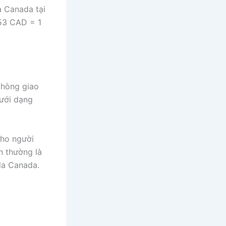
a Canada tại
953 CAD = 1
 phòng giao
dưới dạng
cho người
n thường là
 la Canada.