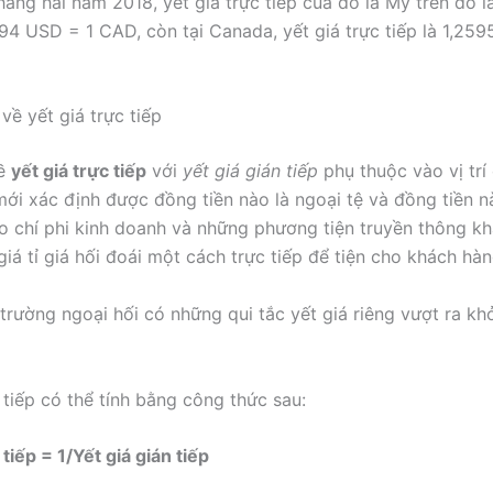
háng hai năm 2018, yết giá trực tiếp của đô la Mỹ trên đô l
94 USD = 1 CAD, còn tại Canada, yết giá trực tiếp là 1,25
về yết giá trực tiếp
về
yết giá trực tiếp
với
yết giá gián tiếp
phụ thuộc vào vị trí
mới xác định được đồng tiền nào là ngoại tệ và đồng tiền nà
o chí phi kinh doanh và những phương tiện truyền thông kh
giá tỉ giá hối đoái một cách trực tiếp để tiện cho khách hà
 trường ngoại hối có những qui tắc yết giá riêng vượt ra khỏ
 tiếp có thể tính bằng công thức sau:
 tiếp = 1/Yết giá gián tiếp