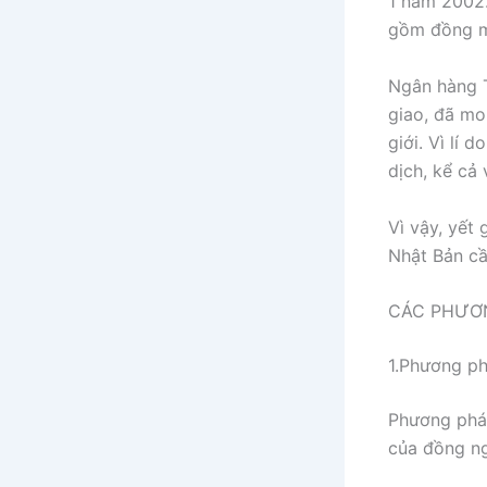
1 năm 2002.
gồm đồng ma
Ngân hàng T
giao, đã mo
giới. Vì lí 
dịch, kể cả
Vì vậy, yết 
Nhật Bản c
CÁC PHƯƠN
1.Phương phá
Phương pháp 
của đồng ng