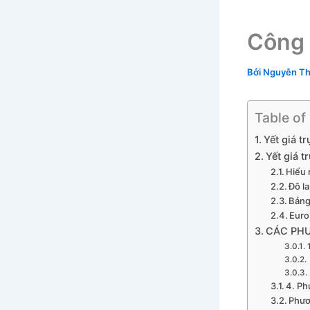
Công 
Bởi
Nguyễn Th
Table of
Yết giá t
Yết giá tr
Hiểu 
Đô l
Bảng
Euro
CÁC PHƯ
4. Ph
Phươ