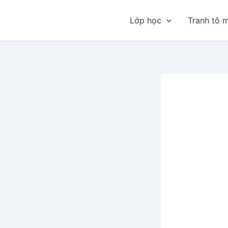
Nhảy
tới
Lớp học
Tranh tô 
nội
dung