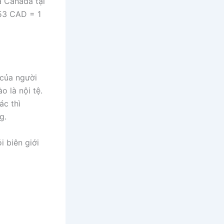
a Canada tại
953 CAD = 1
 của người
o là nội tệ.
ác thì
ng.
i biên giới