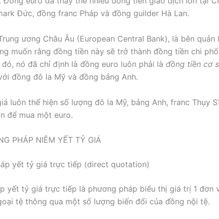
 Đồng euro đã thay thế nhiều đồng tiền giao dịch lớn tại 
rk Đức, đồng franc Pháp và đồng guilder Hà Lan.
rung ương Châu Âu (European Central Bank), là bên quản l
ng muốn rằng đồng tiền này sẽ trở thành đồng tiền chi phối
do đó, nó đã chỉ định là đồng euro luôn phải là
đồng tiền cơ 
 với đồng đô la Mỹ và đồng bảng Anh.
giá luôn thể hiện số lượng đô la Mỹ, bảng Anh, franc Thụy S
ần để mua một euro.
G PHÁP NIÊM YẾT TỶ GIÁ
p yết tỷ giá trực tiếp (direct quotation)
yết tỷ giá trực tiếp là phương pháp biểu thị giá trị 1 đơn 
oại tệ thông qua một số lượng biến đổi của đồng nội tệ.