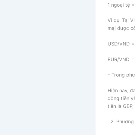
1 ngoại tệ =
Ví dụ: Tại 
mại được c
USD/VND = 
EUR/VND = 
– Trong phươ
Hiện nay, đ
đồng tiền yế
tiền là GBP
2. Phương p