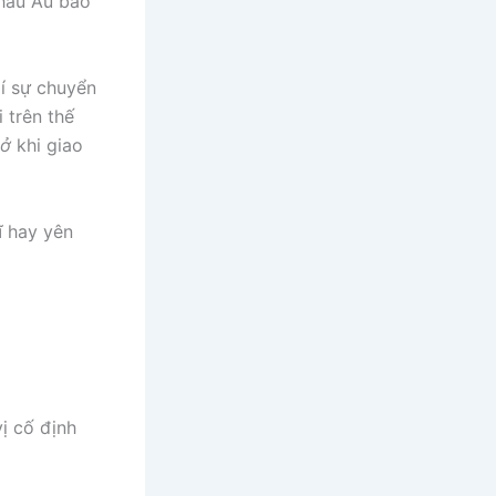
Châu Âu bao
í sự chuyển
 trên thế
sở
khi giao
ĩ hay yên
vị cố định