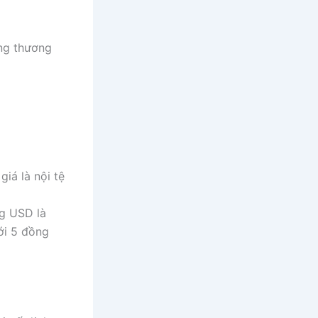
àng thương
giá là nội tệ
ng USD là
với 5 đồng