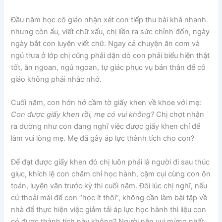
Đầu năm học cô giáo nhận xét con tiếp thu bài khá nhanh
nhưng còn ẩu, viết chữ xấu, chị liền ra sức chỉnh đốn, ngày
ngày bắt con luyện viết chữ. Ngay cả chuyện ăn cơm và
ngủ trưa ở lớp chị cũng phải dặn dò con phải biểu hiện thật
tốt, ăn ngoan, ngủ ngoan, tự giác phục vụ bản thân để cô
giáo không phải nhắc nhở.
Cuối năm, con hớn hở cầm tờ giấy khen về khoe với mẹ:
Con được giấy khen rồi, mẹ có vui không?
Chị chợt nhận
ra dường như con đang nghĩ việc được giấy khen chỉ để
làm vui lòng mẹ. Mẹ đã gây áp lực thành tích cho con?
Để đạt được giấy khen đó chị luôn phải là người đi sau thúc
giục, khích lệ con chăm chỉ học hành, cặm cụi cùng con ôn
toán, luyện văn trước kỳ thi cuối năm. Đôi lúc chị nghĩ, nếu
cứ thoải mái để con “học ít thôi”, không cần làm bài tập về
nhà để thực hiện việc giảm tải áp lực học hành thì liệu con
có được thành tích này không? Người nên vui mừng nhất