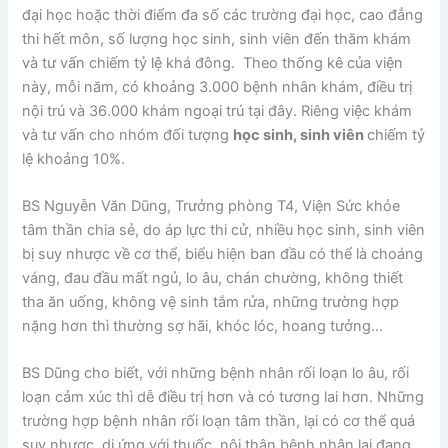
đại học hoặc thời điểm đa số các trường đại học, cao đẳng
thi hết môn, số lượng học sinh, sinh viên đến thăm khám
và tư vấn chiếm tỷ lệ khá đông. Theo thống kê của viện
này, mỗi năm, có khoảng 3.000 bệnh nhân khám, điều trị
nội trú và 36.000 khám ngoại trú tại đây. Riêng việc khám
và tư vấn cho nhóm đối tượng
học sinh, sinh viên
chiếm tỷ
lệ khoảng 10%.
BS Nguyễn Văn Dũng, Trưởng phòng T4, Viện Sức khỏe
tâm thần chia sẻ, do áp lực thi cử, nhiều học sinh, sinh viên
bị suy nhược về cơ thể, biểu hiện ban đầu có thể là choáng
váng, đau đầu mất ngủ, lo âu, chán chường, không thiết
tha ăn uống, không vệ sinh tắm rửa, những trường hợp
nặng hơn thì thường sợ hãi, khóc lóc, hoang tưởng…
BS Dũng cho biết, với những bệnh nhân rối loạn lo âu, rối
loạn cảm xúc thì dễ điều trị hơn và có tương lai hơn. Những
trường hợp bệnh nhân rối loạn tâm thần, lại có cơ thể quá
suy nhược, dị ứng với thuốc, nội thân bệnh nhân lại đang