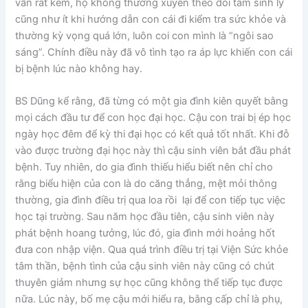
vẫn rất kém, họ không thường xuyên theo dõi tâm sinh lý
cũng như ít khi hướng dẫn con cái đi kiểm tra sức khỏe và
thường kỳ vọng quá lớn, luôn coi con mình là “ngôi sao
sáng”. Chính điều này đã vô tình tạo ra áp lực khiến con cái
bị bệnh lúc nào không hay.
BS Dũng kể rằng, đã từng có một gia đình kiên quyết bằng
mọi cách đầu tư để con học đại học. Cậu con trai bị ép học
ngày học đêm để kỳ thi đại học có kết quả tốt nhất. Khi đỗ
vào được trường đại học này thì cậu sinh viên bắt đầu phát
bệnh. Tuy nhiên, do gia đình thiếu hiểu biết nên chỉ cho
rằng biểu hiện của con là do căng thẳng, mệt mỏi thông
thường, gia đình điều trị qua loa rồi lại để con tiếp tục việc
học tại trường. Sau năm học đầu tiên, cậu sinh viên này
phát bệnh hoang tưởng, lúc đó, gia đình mới hoảng hốt
đưa con nhập viện. Qua quá trình điều trị tại Viện Sức khỏe
tâm thần, bệnh tình của cậu sinh viên này cũng có chút
thuyên giảm nhưng sự học cũng không thể tiếp tục được
nữa. Lúc này, bố mẹ cậu mới hiểu ra, bằng cấp chỉ là phụ,