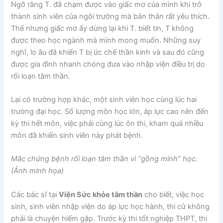
Ngỡ rằng T. đã chạm được vào giấc mơ của mình khi trở
thành sinh viên của ngôi trường mà bản thân rất yêu thích.
Thế nhưng giấc mơ ấy dừng lại khi T. biết tin, T không
được theo học ngành mà mình mong muốn. Những suy
nghĩ, lo âu đã khiến T bị ức chế thần kinh và sau đó cũng
được gia đình nhanh chóng đưa vào nhập viện điều trị do
rối loạn tâm thần.
Lại có trường hợp khác, một sinh viên học cùng lúc hai
trường đại học. Số lượng môn học lớn, áp lực cao nên đến
kỳ thi hết môn, việc phải cùng lúc ôn thi, kham quá nhiều
môn đã khiến sinh viên này phát bệnh.
Mắc chứng bệnh rối loạn tâm thần vì “gồng mình” học.
(Ảnh minh họa)
Các bác sĩ tại
Viện Sức khỏe tâm thần
cho biết, việc học
sinh, sinh viên nhập viện do áp lực học hành, thi cử không
phải là chuyện hiếm gặp. Trước kỳ thi tốt nghiệp THPT, thi