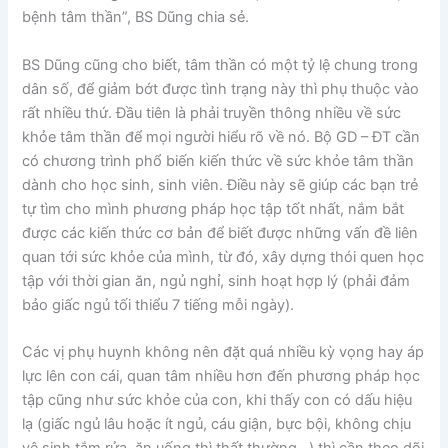
bệnh tâm thần”, BS Dũng chia sẻ.
BS Dũng cũng cho biết, tâm thần có một tỷ lệ chung trong
dân số, để giảm bớt được tình trạng này thì phụ thuộc vào
rất nhiều thứ. Đầu tiên là phải truyền thông nhiều về sức
khỏe tâm thần để mọi người hiểu rõ về nó. Bộ GD – ĐT cần
có chương trình phổ biến kiến thức về sức khỏe tâm thần
dành cho học sinh, sinh viên. Điều này sẽ giúp các bạn trẻ
tự tìm cho mình phương pháp học tập tốt nhất, nắm bắt
được các kiến thức cơ bản để biết được những vấn đề liên
quan tới sức khỏe của mình, từ đó, xây dựng thói quen học
tập với thời gian ăn, ngủ nghỉ, sinh hoạt hợp lý (phải đảm
bảo giấc ngủ tối thiểu 7 tiếng mỗi ngày).
Các vị phụ huynh không nên đặt quá nhiều kỳ vọng hay áp
lực lên con cái, quan tâm nhiều hơn đến phương pháp học
tập cũng như sức khỏe của con, khi thấy con có dấu hiệu
lạ (giấc ngủ lâu hoặc ít ngủ, cáu giận, bực bội, không chịu