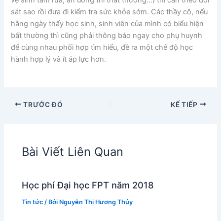
vệ sinh tắm rửa, ăn uống thì thất thường…) thì cần theo dõi
sát sao rồi đưa đi kiểm tra sức khỏe sớm. Các thầy cô, nếu
hằng ngày thấy học sinh, sinh viên của mình có biểu hiện
bất thường thì cũng phải thông báo ngay cho phụ huynh
để cùng nhau phối hợp tìm hiểu, đề ra một chế độ học
hành hợp lý và ít áp lực hơn.
TRƯỚC ĐÓ
KẾ TIẾP
Bài Viết Liên Quan
Học phí Đại học FPT năm 2018
Tin tức
/ Bởi
Nguyễn Thị Hương Thủy