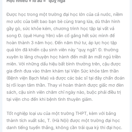
Học nhiều + lo âu = “quỵ ngã”
Được học trong một trường đại học lớn của cả nước, niềm
mơ ước của biết bao bạn bè cùng trang lứa, dù thân hình
gầy gò, sức khỏe kém, chương trình học tập lại vất vả
song Đ. (quê Hưng Yên) vẫn cố gắng hết sức mình để
hoàn thành 3 năm học. Đến năm thứ tư, áp lực học tập
quá lớn đã khiến cậu sinh viên này “quỵ ngã”: Đ. thường
xuyên lo lắng chuyện học hành đến mất ăn mất ngủ triền
miên. Với những dấu hiệu bất bình thường trên, cậu được
gia đình đưa vào thăm khám tại Viện Sức khỏe tâm thần
(Bệnh viện Bạch Mai) và được các bác sĩ tại đây chẩn đoán
bị rối loạn tâm thần. Thay vì hoàn thành được giấc mơ đèn
sách, cậu sinh viên chăm chỉ ngày nào, buộc phải điều trị
tại viện cho đến khi bệnh tình thuyên giảm.
Tốt nghiệp loại ưu của một trường THPT, kèm với bảng
thành tích xuất sắc, T. (Hà Nội) được một trường đại học
danh tiếng tuyển thẳng, không cần trải qua kỳ thi đại học.