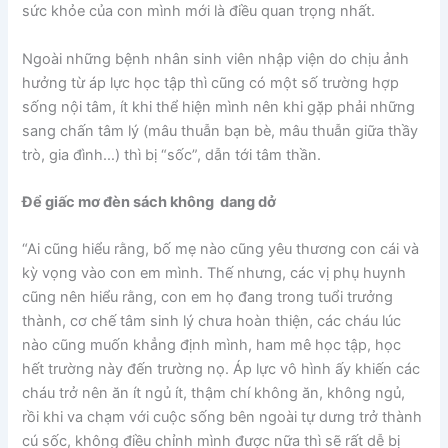
sức khỏe của con mình mới là điều quan trọng nhất.
Ngoài những bệnh nhân sinh viên nhập viện do chịu ảnh
hưởng từ áp lực học tập thì cũng có một số trường hợp
sống nội tâm, ít khi thể hiện mình nên khi gặp phải những
sang chấn tâm lý (mâu thuẫn bạn bè, mâu thuẫn giữa thầy
trò, gia đình…) thì bị “sốc”, dẫn tới tâm thần.
Để giấc mơ đèn sách không dang dở
“Ai cũng hiểu rằng, bố mẹ nào cũng yêu thương con cái và
kỳ vọng vào con em mình. Thế nhưng, các vị phụ huynh
cũng nên hiểu rằng, con em họ đang trong tuổi trưởng
thành, cơ chế tâm sinh lý chưa hoàn thiện, các cháu lúc
nào cũng muốn khẳng định mình, ham mê học tập, học
hết trường này đến trường nọ. Áp lực vô hình ấy khiến các
cháu trở nên ăn ít ngủ ít, thậm chí không ăn, không ngủ,
rồi khi va chạm với cuộc sống bên ngoài tự dưng trở thành
cú sốc, không điều chỉnh mình được nữa thì sẽ rất dễ bị