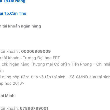
ại Tp.Đà Nẵng
tại Tp.Cần Thơ
in tài khoản ngân hàng
 tài khoản :
00006969009
n tài khoản : Trường Đại học FPT
a chỉ: Ngân hàng Thương mại Cổ phần Tiên Phong – Chi nh
ếm
i dung nộp tiền: <Họ và tên thí sinh – Số CMND của thí sinh
ập học 2016>
Chí Minh:
 tài khoản:
67896789001