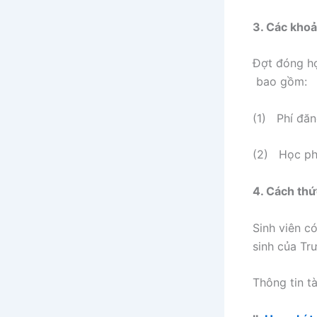
3. Các khoả
Đợt đóng họ
bao gồm:
(1) Phí đă
(2) Học ph
4. Cách th
Sinh viên c
sinh của Tr
Thông tin t