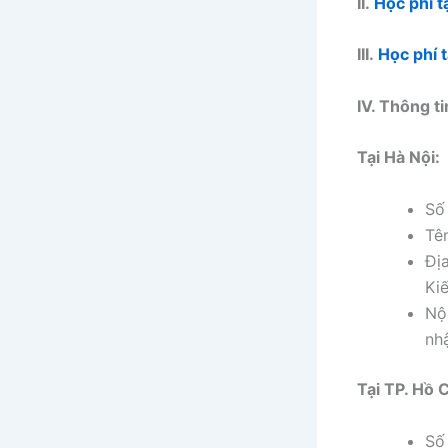
II.
Học phí t
III.
Học phí 
IV. Thông t
Tại Hà Nội:
Số
Tê
Đị
Ki
Nộ
nh
Tại TP. Hồ 
Số