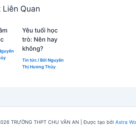
t Liên Quan
tâm
Yêu tuổi học
ọc
trò: Nên hay
không?
Nguyễn
hủy
Tin tức
/ Bởi
Nguyễn
Thị Hương Thủy
2026 TRƯỜNG THPT CHU VĂN AN | Được tạo bởi
Astra W