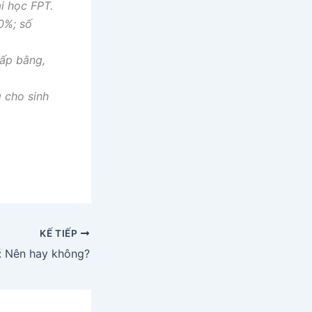
i học FPT.
0%; số
cấp bằng,
 cho sinh
KẾ TIẾP
ò: Nên hay không?