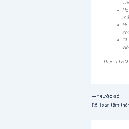
11
Họ
mứ
Học
kh
Ch
vi
Theo TTHN
TRƯỚC ĐÓ
Rối loạn tâm thầ