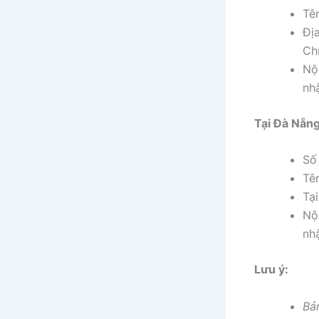
Tê
Đị
Ch
Nộ
nh
Tại Đà Nẵng
Số
Tê
Tạ
Nộ
nh
Lưu ý:
Bả