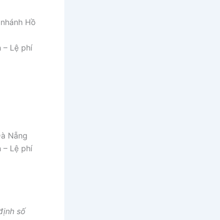
 nhánh Hồ
 – Lệ phí
Đà Nẵng
 – Lệ phí
định số