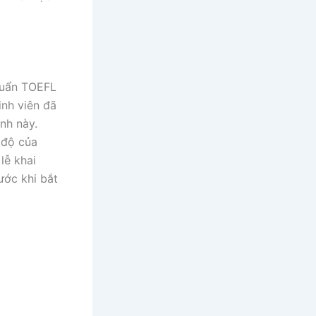
huẩn TOEFL
inh viên đã
nh này.
 độ của
lễ khai
ước khi bắt