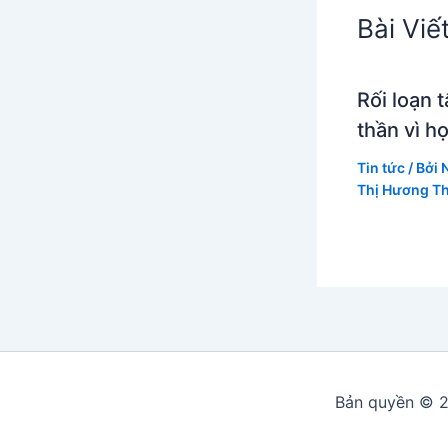
Bài Viế
Rối loạn 
thần vì h
Tin tức
/ Bởi
Thị Hương T
Bản quyền © 