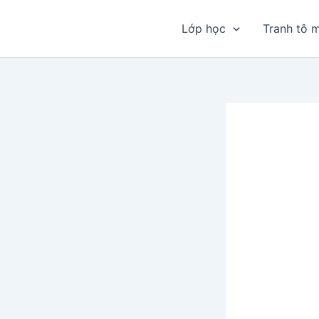
Nhảy
tới
Lớp học
Tranh tô 
nội
dung