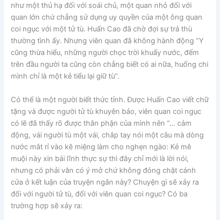
như một thủ hạ đối với soái chủ, một quan nhỏ đối với
quan lớn chứ chẳng sử dụng uy quyền của một ông quan
coi ngục với một tử tù. Huấn Cao đã chờ đợi sự trả thù
thường tình ấy. Nhưng viên quan đã không hành động “Y
cũng thừa hiểu, những người chọc trời khuấy nước, đếm
trên đầu người ta cũng còn chẳng biết có ai nữa, huống chi
mình chỉ là một kẻ tiểu lại giữ tù”.
Có thể là một người biết thức tỉnh. Được Huấn Cao viết chữ
tặng và được người tử tù khuyên bảo, viên quan coi ngục
có lẽ đã thấy rõ được thân phận của mình nên “… cảm
động, vái người tù một vái, chắp tay nói một câu mà dòng
nước mắt rỉ vào kẽ miệng làm cho nghẹn ngào: Kẻ mê
muội này xin bái lĩnh thực sự thì đây chỉ mới là lời nói,
nhưng có phải văn có ý mở chứ không đóng chặt cánh
cửa ở kết luận của truyện ngắn này? Chuyện gì sẽ xảy ra
đối với người tử tù, đối với viên quan coi ngục? Có ba
trường hợp sẽ xảy ra: