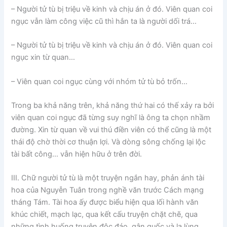
– Người tử tù bị triệu về kinh và chịu án ở đó. Viên quan coi
ngục vẫn làm công việc cũ thì hắn ta là người dối trá…
– Người tử tù bị triệu về kinh và chịu án ở đó. Viên quan coi
ngục xin từ quan…
– Viên quan coi ngục cùng với nhóm tử tù bỏ trốn…
Trong ba khả năng trên, khả năng thứ hai có thế xảy ra bởi
viên quan coi ngục đã từng suy nghĩ là ông ta chọn nhầm
đường. Xin từ quan về vui thú điền viên có thể cũng là một
thái độ chờ thời cơ thuận lợi. Và dòng sông chống lại lộc
tài bất công… vẫn hiện hữu ở trên đời.
III. Chữ người tử tù là một truyện ngắn hay, phản ánh tài
hoa của Nguyễn Tuân trong nghề văn trước Cách mạng
tháng Tám. Tài hoa ấy được biểu hiện qua lối hành văn
khúc chiết, mạch lạc, qua kết cấu truyện chặt chẽ, qua
những tình huống truyện độc đáo, gân guốc và lạ lùng