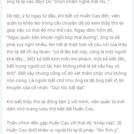
ông ta lại vào đây? Do “chọn nhầm nghề mất rồi…”.
Dè dặt, ý tứ ngay từ đầu, khi biết có Huấn Cao đến, viên
quản tù khéo léo trong câu chuyện để dò xem thầy thơ lại
giúp việc có thái độ như thế nào. Ngay đêm hôm đó,
“Ngục quản băn khoăn ngồi bóp thái dương”, ông ta đã
phải suy nghĩ nhiều, tìm hết lẽ thiệt hơn về câu nói của thầy
thơ lại để rồi dự đoán: “có lẽ lão bát này, cũng là một người
khá đây… Một kẻ biết kính mến khí phách, một kẻ biết tiếc,
biết trọng người có tài, hắn không phải là kẻ xấu hay vô
tình”. Biết vậy nhưng cũng cố dò xét thâm chắc chứ không
nôn nóng. Là người biết chữ như ông ta tất ông biết rõ lời
khuyên của cố nhân: “Dục tốc bất đạt”.
Khi biết thầy thơ lại đồng tâm ý với mình, viên quản tù mới
dám nhờ mang rượu thịt biệt đãi Huấn Cao.
Thân chinh đến gặp Huấn Cao với thái độ “khép nép”. Bị
Huấn Cao đuổi khéo ra ngoài thì lại lễ phép: “Xin lĩnh ý”