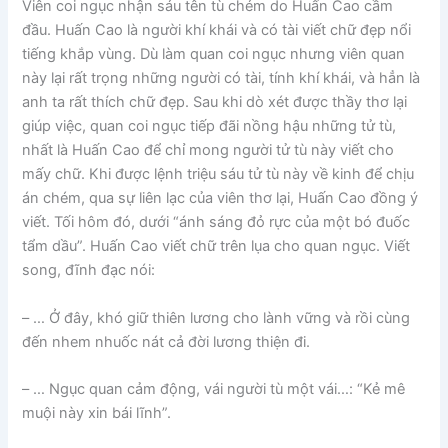
Viên coi ngục nhận sáu tên tù chém do Huấn Cao cầm
đầu. Huấn Cao là người khí khái và có tài viết chữ đẹp nổi
tiếng khắp vùng. Dù làm quan coi ngục nhưng viên quan
này lại rất trọng những người có tài, tính khí khái, và hẳn là
anh ta rất thích chữ đẹp. Sau khi dò xét được thầy thơ lại
giúp việc, quan coi ngục tiếp đãi nồng hậu những tử tù,
nhất là Huấn Cao để chỉ mong người tử tù này viết cho
mấy chữ. Khi được lệnh triệu sáu tử tù này về kinh để chịu
án chém, qua sự liên lạc của viên thơ lại, Huấn Cao đồng ý
viết. Tối hôm đó, dưới “ánh sáng đỏ rực của một bó đuốc
tẩm dầu”. Huấn Cao viết chữ trên lụa cho quan ngục. Viết
song, đĩnh đạc nói:
– … Ở đây, khó giữ thiên lương cho lành vững và rồi cùng
đến nhem nhuốc nát cả đời lương thiện đi.
– … Ngục quan cảm động, vái người tù một vái…: “Kẻ mê
muội này xin bái lĩnh”.