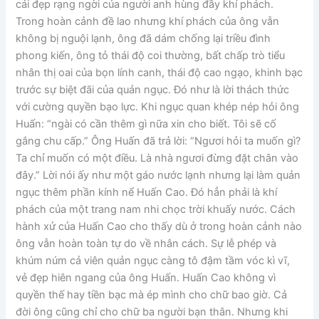
cái đẹp rạng ngời của người anh hùng đầy khí phách.
Trong hoàn cảnh đề lao nhưng khí phách của ông vẫn
không bị nguội lạnh, ông đã dám chống lại triều đình
phong kiến, ông tỏ thái độ coi thường, bất chấp trò tiểu
nhân thị oai của bọn lính canh, thái độ cao ngạo, khinh bạc
trước sự biệt đãi của quản ngục. Đó như là lời thách thức
với cường quyền bạo lực. Khi ngục quan khép nép hỏi ông
Huấn: “ngài có cần thêm gì nữa xin cho biết. Tôi sẽ cố
gắng chu cấp.” Ông Huấn đã trả lời: “Ngươi hỏi ta muốn gì?
Ta chỉ muốn có một điều. Là nhà ngươi đừng đặt chân vào
đây.” Lời nói ấy như một gáo nước lạnh nhưng lại làm quản
ngục thêm phần kính nể Huấn Cao. Đó hẳn phải là khí
phách của một trang nam nhi chọc trời khuấy nước. Cách
hành xử của Huấn Cao cho thấy dù ở trong hoàn cảnh nào
ông vẫn hoàn toàn tự do về nhân cách. Sự lễ phép và
khúm núm cả viên quản ngục càng tô đậm tầm vóc kì vĩ,
vẻ đẹp hiên ngang của ông Huấn. Huấn Cao không vì
quyền thế hay tiền bạc mà ép mình cho chữ bao giờ. Cả
đời ông cũng chỉ cho chữ ba người bạn thân. Nhưng khi