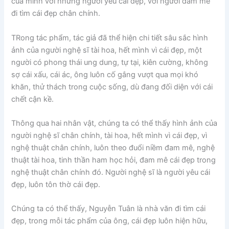
của mình với những người yêu cái đẹp, với người đam mê
đi tìm cái đẹp chân chính.
TRong tác phẩm, tác giả đã thể hiện chi tiết sâu sắc hình
ảnh của người nghệ sĩ tài hoa, hết mình vì cái đẹp, một
người có phong thái ung dung, tự tại, kiên cường, không
sợ cái xấu, cái ác, ông luôn cố gắng vượt qua mọi khó
khăn, thử thách trong cuộc sống, dù đang đối diện với cái
chết cận kề.
Thông qua hai nhân vật, chúng ta có thể thấy hình ảnh của
người nghệ sĩ chân chính, tài hoa, hết mình vì cái đẹp, vì
nghệ thuật chân chính, luôn theo đuổi niềm đam mê, nghệ
thuật tài hoa, tinh thần ham học hỏi, đam mê cái đẹp trong
nghệ thuật chân chính đó. Người nghệ sĩ là người yêu cái
đẹp, luôn tôn thờ cái đẹp.
Chúng ta có thể thấy, Nguyễn Tuân là nhà văn đi tìm cái
đẹp, trong mỗi tác phẩm của ông, cái đẹp luôn hiện hữu,