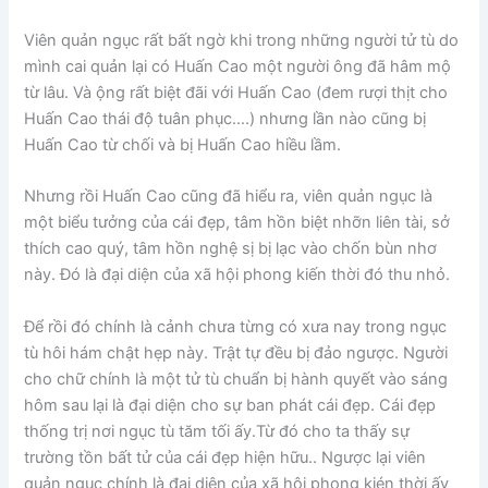
Viên quản ngục rất bất ngờ khi trong những người tử tù do
mình cai quản lại có Huấn Cao một người ông đã hâm mộ
từ lâu. Và ộng rất biệt đãi với Huấn Cao (đem rượi thịt cho
Huấn Cao thái độ tuân phục….) nhưng lần nào cũng bị
Huấn Cao từ chối và bị Huấn Cao hiều lầm.
Nhưng rồi Huấn Cao cũng đã hiểu ra, viên quản ngục là
một biểu tưởng của cái đẹp, tâm hồn biệt nhỡn liên tài, sở
thích cao quý, tâm hồn nghệ sị bị lạc vào chốn bùn nhơ
này. Đó là đại diện của xã hội phong kiến thời đó thu nhỏ.
Để rồi đó chính là cảnh chưa từng có xưa nay trong ngục
tù hôi hám chật hẹp này. Trật tự đều bị đảo ngược. Người
cho chữ chính là một tử tù chuẩn bị hành quyết vào sáng
hôm sau lại là đại diện cho sự ban phát cái đẹp. Cái đẹp
thống trị nơi ngục tù tăm tối ấy.Từ đó cho ta thấy sự
trường tồn bất tử của cái đẹp hiện hữu.. Ngược lại viên
quản ngục chính là đại diện của xã hội phong kién thời ấy