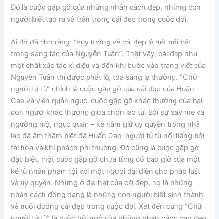
Đó là cuộc gặp gỡ của những nhân cách đẹp, những con
người biết tạo ra và trân trọng cái đẹp trong cuộc đời.
Ai đó đã cho rằng: “suy tưởng về cái đẹp là nét nổi bật
trong sáng tác của Nguyễn Tuân”. Thật vậy, cái đẹp như
một chất xúc tác kì diệu và đến khi bước vào trang viết của
Nguyễn Tuân thì được phát lộ, tỏa sáng lạ thường. “Chữ
người tử tù” chính là cuộc gặp gỡ của cái đẹp của Huấn
Cao và viên quản ngục, cuộc gặp gỡ khác thường của hai
con người khác thường giữa chốn lao tù. Bởi sự say mê và
ngưỡng mộ, ngục quan – kẻ nắm giữ uy quyền trong nhà
lao đã âm thầm biệt đã Huấn Cao-người tử tù nổi tiếng bởi
tài hoa và khí phách phi thường. Đó cũng là cuộc gặp gỡ
đặc biệt, một cuộc gặp gỡ chưa từng có bao giờ của một
kẻ tù nhân phạm tội với một người đại diện cho pháp luật
và uy quyền. Nhưng ở địa hạt của cái đẹp, họ là những
nhân cách đồng dạng là những con người biết sinh thành
và nuôi dưỡng cái đẹp trong cuộc đời. Xét đến cùng “Chữ
người tử tù” là cuộc hội ngộ của những nhân cách cao đẹp