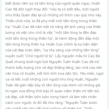
biết được tâm sự và tấm lòng của người quản ngục, Huấn
Cao đã đột ngột thay đổi: “nào ta có biết đâu, một người
như thầy Quản đây lại có những sở thích cao quý như vậy.
Thiếu chút nữa, ta đã phụ mất một tấm lòng trong thiên
hạ.” Huấn Cao đã nắm bắt và nâng đỡ ánh sáng của thiên
lương và việc cho chữ là việc “một tấm lòng ta đền đáp
một tấm lòng trong thiên hạ”, là hành động đền đáp một
tấm lòng trong thiên hạ. Huấn Cao chính là sự hiện diện
của cái đẹp toàn diện, “sự tỏa sáng của những tấm lòng”
xuyên suốt “Chữ người tử tù”. Lấy nguyên mẫu từ Cao Bá
Quát nhưng dưới ngòi bút Nguyễn Tuân Huấn Cao đã trở
thành biểu tượng cho vẻ đẹp thiêng liêng, tao nhã của nền
văn hóa cổ truyền, kết tinh tinh hoa dân tộc. Yêu mến, ngợi
ca và tiếc nuối những con người như ông Huấn, Nguyễn
Tuân đã gián tiếp bày tỏ tấm lòng của mình với những giá
trị ngàn xưa đồng thời bày tỏ quan niệm thẩm mĩ tiến bộ:
cái đẹp, cái thiện luôn luôn song hành và làm nên nhân
cách con người. Ai đó đã cho rằng: “Nguyễn Tuân bước
vào nghề văn như để chơi ngông với thiên hạ”. Thấp