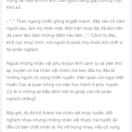
trọng tài. Đấy là hình ảnh của người đang gặp trường hợp
khó xử.
– “..” Then ngang chiếc gông bị giật mạnh, đập vào cổ năm
người sau, làm họ nhăn mặt. Một trận mưa rệp đã làm nền
đá xanh lâm tâm những điểm nâu đen…” : Cảnh tù đày,
khổ cực nhục hình, mà người tù phải chịu trước khi chết vì
tội phản nghịch.
Ngoài những nhân vật phụ là bọn lính canh tù và viên thơ
lại, truyện có hai nhân vật chính mà ban đầu họ đều là
những người có cùng chiến tuyến. Viên quan coi ngục biết
Huấn Cao là quan trông coi việc học hành ở phủ, huyện.
Có lẽ vì chống lại triều đình nên bị ghép vào tội phản
nghịch chăng?
Bây giờ, dù đả trở thành hai nhân vật khác tuyến, đối
nghịch nhau nhưng những nhân vật thuộc hai tuyến ấy
đều có bản chất nhân ái. Họ nể trọng nhau, nếu có xung