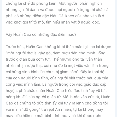
chống lại chế độ phong kiến. Một người “phản nghịch”
nhưng lại nổi danh và được mọi người nể trọng thì chắc là
phải có những điểm đặc biệt. Cái khéo của nhà văn là ở
việc khơi gợi trí tò mò, tìm hiểu nhân vật ở người đọc.
Vậy Huấn Cao có những đặc điểm nào?
Trước hết., Huấn Cao không khỏi thắc mắc tại sao lại được:
“một người thơ lại gầy gò, đem rượu đến cho mình uống
trước giờ ăn bữa cơm tù”. Thế nhưng ông ta “vẫn thản
nhiên nhận rượu thịt, coi như đó là một việc vẫn làm trong
cái hứng sinh bình lúc chưa bị giam cầm”. Đấy là thái độ
của con người bình tĩnh, của người biết trước hậu quả của
công việc mình làm. Là người trông coi việc giáo dục cấp
huyện, phủ chắc chắn Huấn Cao hiểu đức tính “uy vũ bất
năng khuất” của người quân tử. Mới bước vào cửa tù, Huấn
Cao đã chứng tò đức tính ấy khi tự ý ra lệnh cho đồng tội
với mình “dỗ gông” trừ rệp! An nhiên, tự tại không mảy
may biểu hiện sự mất bình tĩnh ngay cả khi được nghe