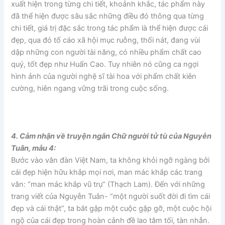
xuất hiện trong từng chi tiết, khoảnh khắc, tác phẩm này
đã thể hiện được sâu sắc những điều đó thông qua từng
chi tiết, giá trị đặc sắc trong tác phẩm là thể hiện được cái
đẹp, qua đó tố cáo xã hội mục ruỗng, thối nát, đang vùi
dập những con người tài năng, có nhiều phẩm chất cao
quý, tốt đẹp như Huấn Cao. Tuy nhiên nó cũng ca ngợi
hình ảnh của người nghệ sĩ tài hoa với phẩm chất kiên
cường, hiên ngang vững trãi trong cuộc sống.
4. Cảm nhận về truyện ngắn Chữ người tử tù của Nguyễn
Tuân, mẫu 4:
Bước vào văn đàn Việt Nam, ta không khỏi ngỡ ngàng bởi
cái đẹp hiện hữu khắp mọi nơi, man mác khắp các trang
văn: “man mác khắp vũ trụ” (Thạch Lam). Đến với những
trang viết của Nguyễn Tuân- “một người suốt đời đi tìm cái
đẹp và cái thật”, ta bắt gặp một cuộc gặp gỡ, một cuộc hội
ngộ của cái đẹp trong hoàn cảnh đề lao tăm tối, tàn nhẫn.