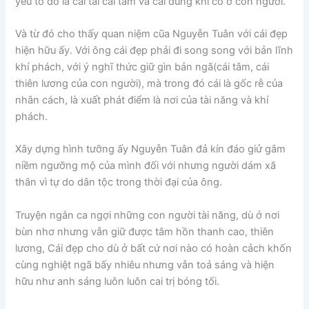
yếu tố đó là cái tài cái tấm và cái dũng khí có ở con người.
Và từ đó cho thấy quan niệm cũa Nguyễn Tuân với cái đẹp
hiện hữu ấy. Với ông cái đẹp phải đi song song với bản lĩnh
khí phách, với ý nghĩ thức giữ gìn bản ngã(cái tâm, cái
thiên lương của con người), mà trong đó cái là gốc rễ của
nhân cách, là xuất phát điểm là nơi của tài năng và khí
phách.
Xây dựng hình tưỡng ấy Nguyễn Tuân đả kín đáo giử gắm
niềm ngưỡng mộ của mình đối với nhưng người dám xã
thân vì tự do dân tộc trong thời đại của ông.
Truyện ngắn ca ngợi những con người tài năng, dù ở nơi
bùn nhơ nhưng vẫn giữ được tâm hồn thanh cao, thiên
lương, Cái đẹp cho dù ở bất cứ nơi nào có hoàn cảch khốn
cùng nghiệt ngã bấy nhiêu nhưng vẫn toả sáng và hiện
hữu như anh sáng luôn luôn cai trị bóng tối.