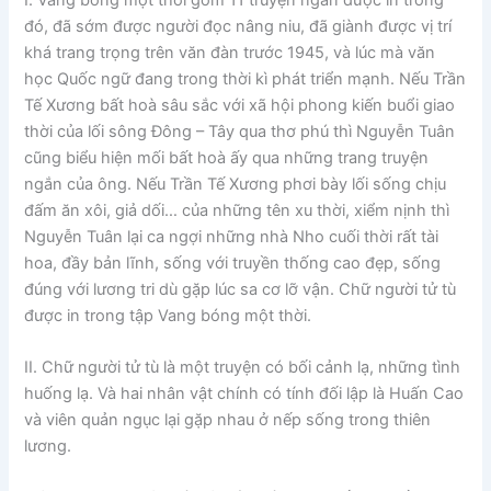
đó, đã sớm được người đọc nâng niu, đã giành được vị trí
khá trang trọng trên văn đàn trước 1945, và lúc mà văn
học Quốc ngữ đang trong thời kì phát triển mạnh. Nếu Trần
Tế Xương bất hoà sâu sắc với xã hội phong kiến buổi giao
thời của lối sông Đông – Tây qua thơ phú thì Nguyễn Tuân
cũng biểu hiện mối bất hoà ấy qua những trang truyện
ngắn của ông. Nếu Trần Tế Xương phơi bày lối sống chịu
đấm ăn xôi, giả dối… của những tên xu thời, xiểm nịnh thì
Nguyễn Tuân lại ca ngợi những nhà Nho cuối thời rất tài
hoa, đầy bản lĩnh, sống với truyền thống cao đẹp, sống
đúng với lương tri dù gặp lúc sa cơ lỡ vận. Chữ người tử tù
được in trong tập Vang bóng một thời.
II. Chữ người tử tù là một truyện có bối cảnh lạ, những tình
huống lạ. Và hai nhân vật chính có tính đối lập là Huấn Cao
và viên quản ngục lại gặp nhau ở nếp sống trong thiên
lương.