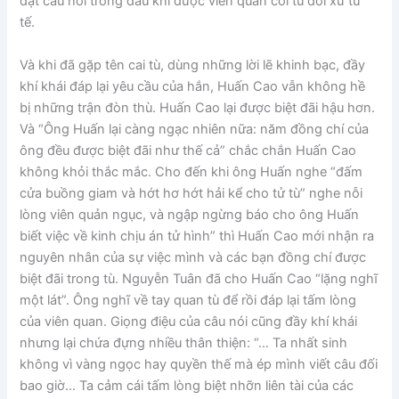
đặt câu hỏi trong đầu khi được viên quan coi tù đối xử tử
tế.
Và khi đã gặp tên cai tù, dùng những lời lẽ khinh bạc, đầy
khí khái đáp lại yêu cầu của hắn, Huấn Cao vẫn không hề
bị những trận đòn thù. Huấn Cao lại được biệt đãi hậu hơn.
Và “Ông Huấn lại càng ngạc nhiên nữa: năm đồng chí của
ông đều được biệt đãi như thế cả” chắc chắn Huấn Cao
không khỏi thắc mắc. Cho đến khi ông Huấn nghe “đấm
cửa buồng giam và hớt hơ hớt hải kể cho tử tù” nghe nỗi
lòng viên quản ngục, và ngập ngừng báo cho ông Huấn
biết việc về kinh chịu án tử hình” thì Huấn Cao mới nhận ra
nguyên nhân của sự việc mình và các bạn đồng chí được
biệt đãi trong tù. Nguyễn Tuân đã cho Huấn Cao “lặng nghĩ
một lát”. Ông nghĩ về tay quan tù để rồi đáp lại tấm lòng
của viên quan. Giọng điệu của câu nói cũng đầy khí khái
nhưng lại chứa đựng nhiều thân thiện: “… Ta nhất sinh
không vì vàng ngọc hay quyền thế mà ép mình viết câu đối
bao giờ… Ta cảm cái tấm lòng biệt nhỡn liên tài của các