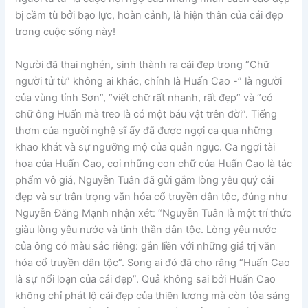
bị cầm tù bởi bạo lực, hoàn cảnh, là hiện thân của cái đẹp
trong cuộc sống này!
Người đã thai nghén, sinh thành ra cái đẹp trong “Chữ
người tử tù” không ai khác, chính là Huấn Cao -” là người
của vùng tỉnh Sơn”, “viết chữ rất nhanh, rất đẹp” và “có
chữ ông Huấn mà treo là có một báu vật trên đời”. Tiếng
thơm của người nghệ sĩ ấy đã được ngợi ca qua những
khao khát và sự ngưỡng mộ của quản ngục. Ca ngợi tài
hoa của Huấn Cao, coi những con chữ của Huấn Cao là tác
phẩm vô giá, Nguyễn Tuân đã gửi gắm lòng yêu quý cái
đẹp và sự trân trọng văn hóa cổ truyền dân tộc, đúng như
Nguyễn Đăng Mạnh nhận xét: “Nguyễn Tuân là một trí thức
giàu lòng yêu nước và tinh thần dân tộc. Lòng yêu nước
của ông có màu sắc riêng: gắn liền với những giá trị văn
hóa cổ truyền dân tộc”. Song ai đó đã cho rằng “Huấn Cao
là sự nổi loạn của cái đẹp”. Quả không sai bởi Huấn Cao
không chỉ phát lộ cái đẹp của thiên lương mà còn tỏa sáng