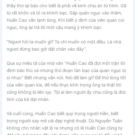
thầy thơ lại báo cho biết là phải về kinh chịu án tử hình. Gã
tù rất khôn và tỏ ra khinh bạc. Gặp quản ngục vào thăm,
Huấn Cao vẫn lạnh lùng. Khi biết ý định của viên quan coi
ngục, ông lại trả lời một câu mang ý khinh bạc:
“Ngươi hỏi ta muốn gì? Ta chỉ muốn có một điều. Là nhà
ngươi đừng bao giờ đặt chân vào đây”.
Qua sự miêu tả của nhà văn “Huấn Cao đã đợi một trận lôi
đình báo thù và nhưng thủ đoạn tàn bạo của quan ngục bị
sỉ nhục” Biết nhưng vẫn nói. Nói để làm gì? Để thử lòng tốt
của viên quan kia, để nếu thực kính trọng ông ta thật thì
cũng không bị liên lụy. Tội ai làm người ấy chịu cũng là đức
tính của kẻ đạt nhân.
Và cuối cùng, Huấn Cao biết quý trọng người hiền, biết
trọng người say mê cái đẹp nghệ thuật. Dù Nguyễn Tuân
không cho nhân vật lộ ra nhưng có lẽ Huấn Cao cũng tự