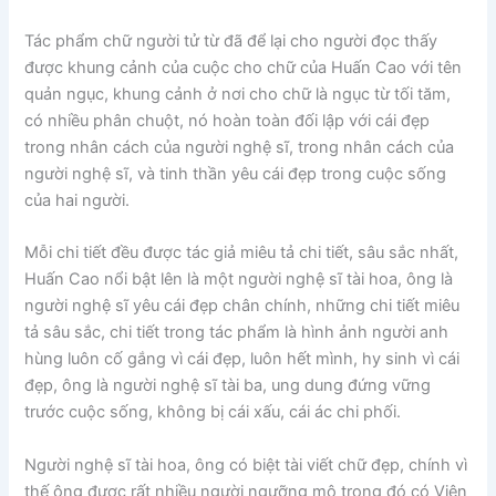
Tác phẩm chữ người tử từ đã để lại cho người đọc thấy
được khung cảnh của cuộc cho chữ của Huấn Cao với tên
quản ngục, khung cảnh ở nơi cho chữ là ngục từ tối tăm,
có nhiều phân chuột, nó hoàn toàn đối lập với cái đẹp
trong nhân cách của người nghệ sĩ, trong nhân cách của
người nghệ sĩ, và tinh thần yêu cái đẹp trong cuộc sống
của hai người.
Mỗi chi tiết đều được tác giả miêu tả chi tiết, sâu sắc nhất,
Huấn Cao nổi bật lên là một người nghệ sĩ tài hoa, ông là
người nghệ sĩ yêu cái đẹp chân chính, những chi tiết miêu
tả sâu sắc, chi tiết trong tác phẩm là hình ảnh người anh
hùng luôn cố gắng vì cái đẹp, luôn hết mình, hy sinh vì cái
đẹp, ông là người nghệ sĩ tài ba, ung dung đứng vững
trước cuộc sống, không bị cái xấu, cái ác chi phối.
Người nghệ sĩ tài hoa, ông có biệt tài viết chữ đẹp, chính vì
thế ông được rất nhiều người ngưỡng mộ trong đó có Viên