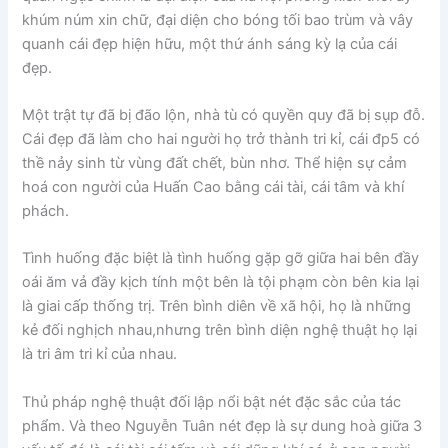
khúm núm xin chữ, đại diện cho bóng tối bao trùm và vây
quanh cái đẹp hiện hữu, một thứ ánh sáng kỳ lạ của cái
đẹp.
Một trật tự đã bị đão lộn, nhà tù có quyền quy đã bị sụp đỗ.
Cái đẹp đã làm cho hai người họ trở thành tri kỉ, cái đp5 có
thề nảy sinh từ vùng đất chết, bùn nhơ. Thể hiện sự cảm
hoá con người của Huấn Cao bằng cái tài, cái tâm và khí
phách.
Tình huống đặc biệt là tình huống gặp gỡ giữa hai bên đầy
oái ăm vả đầy kịch tính một bên là tội phạm còn bên kia lại
là giai cấp thống trị. Trên bình diên về xã hội, họ là những
kẻ đối nghịch nhau,nhưng trên bình diện nghệ thuật họ lại
là tri âm tri kỉ của nhau.
Thủ pháp nghệ thuật đối lập nổi bật nét đặc sắc của tác
phẩm. Và theo Nguyễn Tuân nét đẹp là sự dung hoà giữa 3