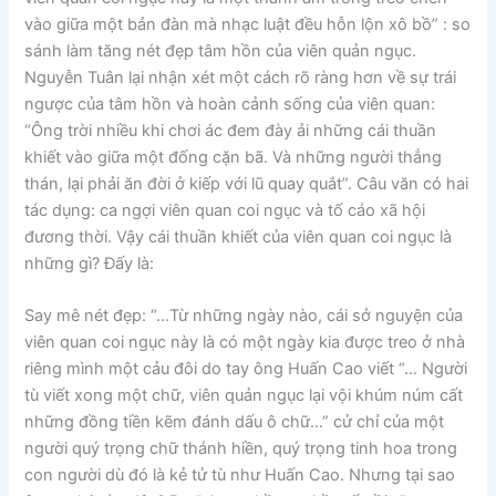
vào giữa một bản đàn mà nhạc luật đều hỗn lộn xô bồ” : so
sánh làm tăng nét đẹp tâm hồn của viên quản ngục.
Nguyễn Tuân lại nhận xét một cách rõ ràng hơn về sự trái
ngược của tâm hồn và hoàn cảnh sống của viên quan:
“Ông trời nhiều khi chơi ác đem đày ải những cái thuần
khiết vào giữa một đống cặn bã. Và những người thẳng
thán, lại phải ăn đời ở kiếp với lũ quay quắt”. Câu văn có hai
tác dụng: ca ngợi viên quan coi ngục và tố cáo xã hội
đương thời. Vậy cái thuần khiết của viên quan coi ngục là
những gì? Đấy là:
Say mê nét đẹp: “…Từ những ngày nào, cái sở nguyện của
viên quan coi ngục này là có một ngày kia được treo ở nhà
riêng mình một cảu đôi do tay ông Huấn Cao viết “… Người
tù viết xong một chữ, viên quản ngục lại vội khúm núm cất
những đồng tiền kẽm đánh dấu ô chữ…” cử chỉ của một
người quý trọng chữ thánh hiền, quý trọng tinh hoa trong
con người dù đó là kẻ tử tù như Huấn Cao. Nhưng tại sao