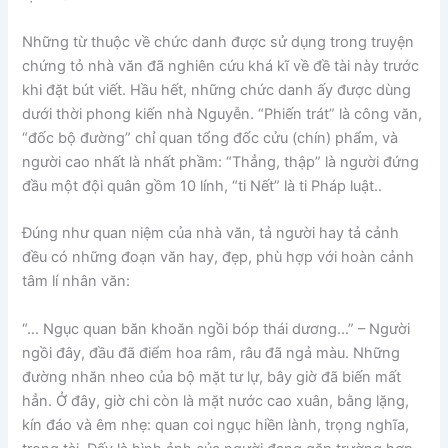
Những từ thuộc về chức danh được sử dụng trong truyện
chứng tỏ nhà văn đã nghiên cứu khá kĩ về đề tài này trước
khi đặt bút viết. Hầu hết, những chức danh ấy được dùng
dưới thời phong kiến nhà Nguyễn. “Phiến trát” là công văn,
“đốc bộ đường” chỉ quan tổng đốc cửu (chín) phẩm, và
người cao nhất là nhất phầm: “Thẳng, thập” là người đứng
đầu một đội quân gồm 10 lính, “ti Nết” là ti Pháp luật..
Đúng như quan niệm của nhà văn, tả người hay tả cảnh
đều có những đoạn văn hay, đẹp, phù hợp với hoàn cảnh
tâm lí nhân văn:
“… Ngục quan băn khoăn ngồi bóp thái dương…” – Người
ngồi đây, đầu đã điểm hoa râm, râu đã ngả màu. Những
đường nhăn nheo của bộ mặt tư lự, bây giờ đã biến mất
hẳn. Ở đây, giờ chi còn là mặt nước cao xuân, bằng lặng,
kín đáo và êm nhẹ: quan coi ngục hiền lành, trọng nghĩa,