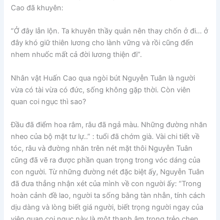
Cao đã khuyên:
“Ở đây lẫn lộn. Ta khuyên thầy quản nên thay chốn ở đi… ở
đây khó giữ thiên lương cho lành vững và rồi cũng đến
nhem nhuốc mất cả đời lương thiện đi”.
Nhân vật Huấn Cao qua ngòi bút Nguyễn Tuân là người
vừa có tài vừa có đức, sống không gặp thời. Còn viên
quan coi ngục thì sao?
Đầu đã điểm hoa râm, râu đã ngả màu. Những đường nhăn
nheo của bộ mặt tư lự..” : tuổi đã chớm già. Vài chi tiết về
tóc, râu và đường nhăn trên nét mặt thôi Nguyễn Tuân
cũng đã vẽ ra được phần quan trọng trong vóc dáng của
con người. Từ những đường nét đặc biệt ấy, Nguyễn Tuân
đã đưa thẳng nhận xét của mình về con người ấy: “Trong
hoàn cảnh đề lao, người ta sống bằng tàn nhẫn, tính cách
dịu dàng và lòng biết giá người, biết trọng người ngay của
viên quan coi ngục này là một thanh âm trong trẻo chen