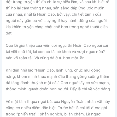
đột trong truyện thì đó chi là sự hiểu lầm, và sau khi biết rõ
thì họ lại cảm thông nhau, sẵn sàng đáp ứng ước muốn
của nhau, nhất là Huấn Cao. Bởi vậy, chi tiết tâm lí của
người này gắn bó với suy nghĩ hay hành động của người
kia khiến truyện càng chặt chẽ hơn trong nghệ thuật diễn
đạt.
Qua lời giới thiệu của viên coi ngục thì Huấn Cao ngoài cái
tài viết chữ tốt, lại còn cỏ tài bẻ khoá và vượt ngục nữa?
Văn võ toàn tài. Và cũng đã ở tù hơn một lần…
Khi đến nhà lao “Huấn Cao, lạnh lùng, chúc mũi gông
nặng, khom mình thúc mạnh đầu thang gông xuống thềm
đá tảng đánh thuỳnh một cái.” Con người ấy có sức mạnh,
thông minh, quyết đoán hơn người. Đấy là chỉ về vóc dáng.
Về mặt tâm lí, qua ngòi bút của Nguyễn Tuân, nhân vật này
cũng có nhiều điểm đặc biệt. Trước hết là cái tội được ghi
trong “phiến trát” : phản nghịch, bị án chém. Là người