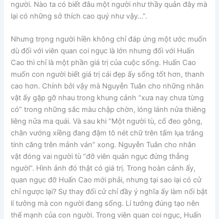
người. Nào ta có biết đâu một người như thầy quản đây mà
lại có những sở thích cao quý như vậy…”.
Nhưng trọng người hiền không chỉ đáp ứng một ước muốn
dù đối với viên quan coi ngục là lớn nhưng đối với Huấn
Cao thì chỉ là một phần giá trị của cuộc sống. Huấn Cao
muốn con người biết giá trị cái đẹp ấy sống tốt hơn, thanh
cao hơn. Chính bởi vậy mà Nguyễn Tuân cho những nhân
vật ấy gặp gỡ nhau trong khung cảnh “xưa nay chưa từng
có” trong những sắc màu chập chờn, lóng lánh nửa thiêng
liêng nửa ma quái. Và sau khi “Một người tù, cổ đeo gông,
chân vướng xiềng đang đậm tô nét chữ trên tấm lụa trắng
tinh căng trên mảnh ván” xong. Nguyễn Tuân cho nhân
vật đóng vai người tù “đỡ viên quản ngục đứng thẳng
người”. Hình ảnh đó thật có giá trị. Trong hoàn cảnh ấy,
quan ngục đỡ Huấn Cao mới phải, nhưng tại sao lại có cử
chỉ ngược lại? Sự thay đổi cử chỉ đầy ý nghĩa ấy làm nổi bật
lí tưởng mà con người đang sống. Lí tưởng đúng tạo nên
thế mạnh của con người. Trong viên quan coi ngục, Huấn