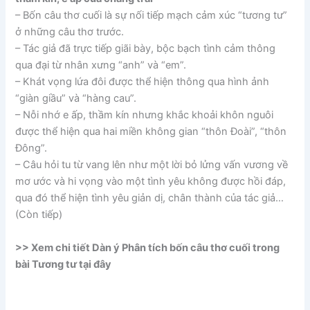
– Bốn câu thơ cuối là sự nối tiếp mạch cảm xúc “tương tư”
ở những câu thơ trước.
– Tác giả đã trực tiếp giãi bày, bộc bạch tình cảm thông
qua đại từ nhân xưng “anh” và “em”.
– Khát vọng lứa đôi được thể hiện thông qua hình ảnh
“giàn giầu” và “hàng cau”.
– Nỗi nhớ e ấp, thầm kín nhưng khắc khoải khôn nguôi
được thể hiện qua hai miền không gian “thôn Đoài”, “thôn
Đông”.
– Câu hỏi tu từ vang lên như một lời bỏ lửng vấn vương về
mơ ước và hi vọng vào một tình yêu không được hồi đáp,
qua đó thể hiện tình yêu giản dị, chân thành của tác giả…
(Còn tiếp)
>> Xem chi tiết Dàn ý Phân tích bốn câu thơ cuối trong
bài Tương tư tại đây