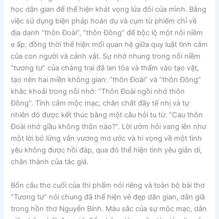
học dân gian để thể hiện khát vọng lứa đôi của mình. Bằng
việc sử dụng biện pháp hoán dụ và cụm từ phiếm chỉ về
địa danh “thôn Đoài”, “thôn Đông” để bộc lộ một nỗi niềm
e ấp; đồng thời thể hiện mối quan hệ giữa quy luật tình cảm
của con người và cảnh vật. Sự nhớ nhung trong nỗi niềm
“tương tư” của chàng trai đã lan tỏa và thấm vào tạo vật,
tạo nên hai miền không gian: “thôn Đoài” và “thôn Đông”
khắc khoải trong nỗi nhớ: “Thôn Đoài ngồi nhớ thôn
Đông”. Tình cảm mộc mạc, chân chất đầy tế nhị và tự
nhiên đó được kết thúc bằng một câu hỏi tu từ: “Cau thôn
Đoài nhớ giầu không thôn nào?”. Lời ướm hỏi vang lên như
một lời bỏ lửng vấn vương mơ ước và hi vọng về một tình
yêu không được hồi đáp, qua đó thể hiện tình yêu giản di,
chân thành của tác giả.
Bốn câu thơ cuối của thi phẩm nói riêng và toàn bộ bài thơ
“Tương tư” nói chung đã thể hiện vẻ đẹp dân gian, dân giã
trong hồn thơ Nguyễn Bính. Màu sắc của sự mộc mạc, dân