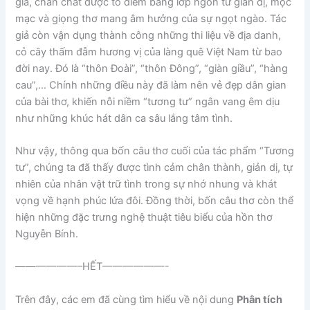
giã, chân chất được tô điểm bằng lớp ngôn từ giản dị, mộc
mạc và giọng thơ mang âm hưởng của sự ngọt ngào. Tác
giả còn vận dụng thành công những thi liệu về địa danh,
cỏ cây thấm đẫm hương vị của làng quê Việt Nam từ bao
đời nay. Đó là “thôn Đoài”, “thôn Đông”, “giàn giầu”, “hàng
cau”,… Chính những điều này đã làm nên vẻ đẹp dân gian
của bài thơ, khiến nỗi niềm “tương tư” ngân vang êm dịu
như những khúc hát dân ca sâu lắng tâm tình.
Như vậy, thông qua bốn câu thơ cuối của tác phẩm “Tương
tư”, chúng ta đã thấy được tình cảm chân thành, giản dị, tự
nhiên của nhân vật trữ tình trong sự nhớ nhung và khát
vọng về hạnh phúc lứa đôi. Đồng thời, bốn câu thơ còn thể
hiện những đặc trưng nghệ thuật tiêu biểu của hồn thơ
Nguyễn Bính.
——————–HẾT——————-
Trên đây, các em đã cùng tìm hiểu về nội dung
Phân tích