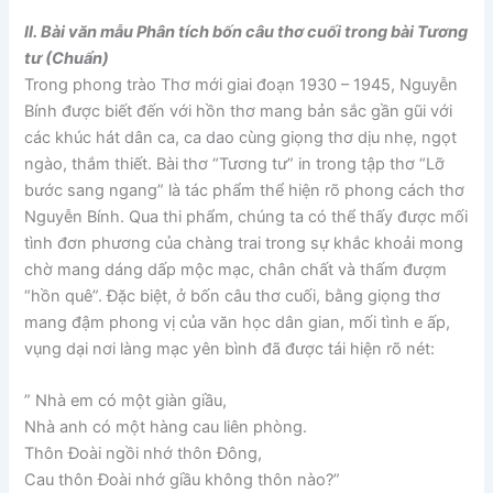
II. Bài văn mẫu Phân tích bốn câu thơ cuối trong bài Tương
tư (Chuẩn)
Trong phong trào Thơ mới giai đoạn 1930 – 1945, Nguyễn
Bính được biết đến với hồn thơ mang bản sắc gần gũi với
các khúc hát dân ca, ca dao cùng giọng thơ dịu nhẹ, ngọt
ngào, thắm thiết. Bài thơ “Tương tư” in trong tập thơ “Lỡ
bước sang ngang” là tác phẩm thể hiện rõ phong cách thơ
Nguyễn Bính. Qua thi phẩm, chúng ta có thể thấy được mối
tình đơn phương của chàng trai trong sự khắc khoải mong
chờ mang dáng dấp mộc mạc, chân chất và thấm đượm
“hồn quê”. Đặc biệt, ở bốn câu thơ cuối, bằng giọng thơ
mang đậm phong vị của văn học dân gian, mối tình e ấp,
vụng dại nơi làng mạc yên bình đã được tái hiện rõ nét:
” Nhà em có một giàn giầu,
Nhà anh có một hàng cau liên phòng.
Thôn Đoài ngồi nhớ thôn Đông,
Cau thôn Đoài nhớ giầu không thôn nào?”