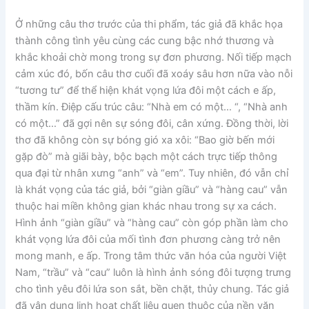
Ở những câu thơ trước của thi phẩm, tác giả đã khắc họa
thành công tình yêu cùng các cung bậc nhớ thương và
khắc khoải chờ mong trong sự đơn phương. Nối tiếp mạch
cảm xúc đó, bốn câu thơ cuối đã xoáy sâu hơn nữa vào nỗi
“tương tư” để thể hiện khát vọng lứa đôi một cách e ấp,
thầm kín. Điệp cấu trúc câu: “Nhà em có một… “, “Nhà anh
có một…” đã gợi nên sự sóng đôi, cân xứng. Đồng thời, lời
thơ đã không còn sự bóng gió xa xôi: “Bao giờ bến mới
gặp đò” mà giãi bày, bộc bạch một cách trực tiếp thông
qua đại từ nhân xưng “anh” và “em”. Tuy nhiên, đó vẫn chỉ
là khát vọng của tác giả, bởi “giàn giầu” và “hàng cau” vẫn
thuộc hai miền không gian khác nhau trong sự xa cách.
Hình ảnh “giàn giầu” và “hàng cau” còn góp phần làm cho
khát vọng lứa đôi của mối tình đơn phương càng trở nên
mong manh, e ấp. Trong tâm thức văn hóa của người Việt
Nam, “trầu” và “cau” luôn là hình ảnh sóng đôi tượng trưng
cho tình yêu đôi lứa son sắt, bền chặt, thủy chung. Tác giả
đã vận dụng linh hoạt chất liệu quen thuộc của nền văn