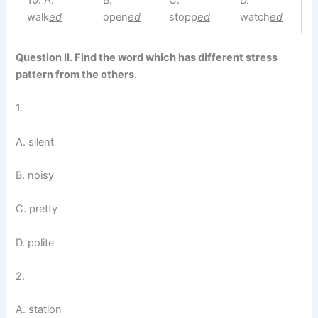
10. A.
B.
C.
D.
walk
ed
open
ed
stopp
ed
watch
ed
Question II. Find the word which has different stress
pattern from the others.
1.
A. silent
B. noisy
C. pretty
D. polite
2.
A. station