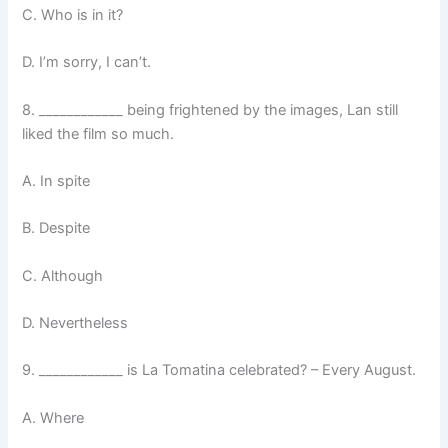
C. Who is in it?
D. I’m sorry, I can’t.
8. ____________ being frightened by the images, Lan still
liked the film so much.
A. In spite
B. Despite
C. Although
D. Nevertheless
9. ____________ is La Tomatina celebrated? – Every August.
A. Where