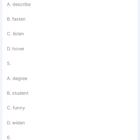
A. describe
B. fasten
C. listen
D. hover
5.
A. degree
B. student
C. funny
D. widen
6.