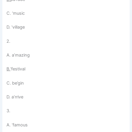
C. ‘music
D. ‘village
2.
A. a’mazing
B.
‘festival
C. be’gin
D. a’rrive
3.
A. ‘famous