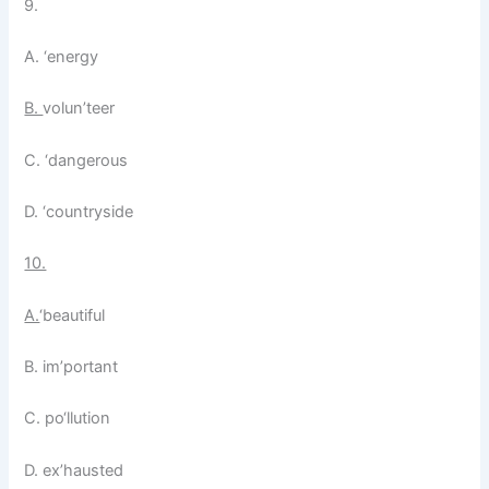
9.
A. ‘energy
B.
volun’teer
C. ‘dangerous
D. ‘countryside
10.
A.
‘beautiful
B. im’portant
C. po‘llution
D. ex’hausted