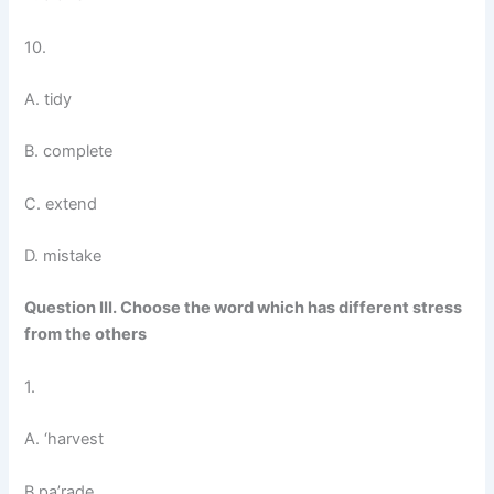
10.
A. tidy
B. complete
C. extend
D. mistake
Question III. Choose the word which has different stress
from the others
1.
A. ‘harvest
B.
pa’rade