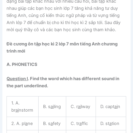
dạng bài tập khác nhau với nhiều câu hỏi, bài tập khác
nhau giúp các bạn học sinh lớp 7 tăng khả năng tư duy
tiếng Anh, củng cố kiến thức ngữ pháp và từ vựng tiếng
Anh lớp 7 để chuẩn bị cho kì thi học kì 2 sắp tới. Sau đây
mời quý thầy cô và các bạn học sinh cùng tham khảo.
Đề cương ôn tập học kì 2 lớp 7 môn tiếng Anh chương
trình mới
A. PHONETICS
Question I
.
Find the word which has different sound in
the part underlined.
1. A.
B. s
ai
ling
C. r
ai
lway
D. capt
ai
n
br
ai
nstorm
2. A. pl
a
ne
B. s
a
fety
C. tr
a
ffic
D. st
a
tion