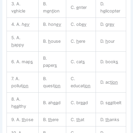
3. A.
B.
D.
C.
e
nter
v
e
hicle
m
e
n
t
ion
h
e
licopter
4. A.
h
ey
B.
hon
ey
C. ob
ey
D. gr
ey
5. A.
B.
h
ouse
C.
h
ere
D.
h
our
h
appy
B.
6. A. map
s
C. cat
s
D. book
s
paper
s
7. A.
B.
C.
D. ac
tion
pollut
ion
quest
ion
educat
ion
8. A.
B. ah
ea
d
C. br
ea
d
D. s
ea
tbelt
h
ea
lthy
9. A.
th
ose
B.
th
ere
C.
th
at
D.
th
anks