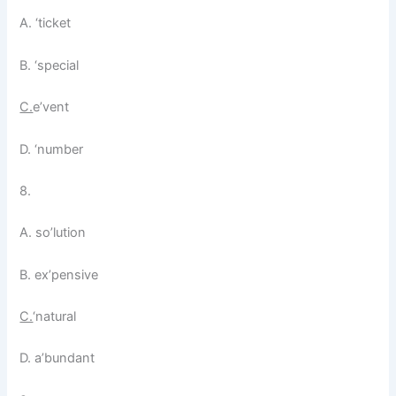
A. ‘ticket
B. ‘special
C.
e’vent
D. ‘number
8.
A. so’lution
B. ex’pensive
C.
‘natural
D. a’bundant