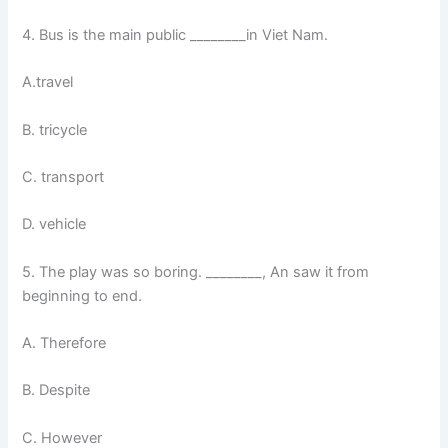
4. Bus is the main public ________in Viet Nam.
A.travel
B. tricycle
C. transport
D. vehicle
5. The play was so boring. ________, An saw it from
beginning to end.
A. Therefore
B. Despite
C. However