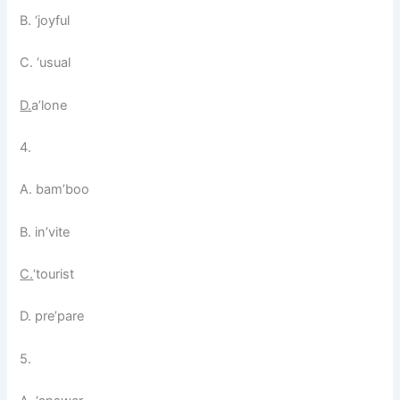
B. ‘joyful
C. ‘usual
D.
a’lone
4.
A. bam’boo
B. in’vite
C.
‘tourist
D. pre’pare
5.