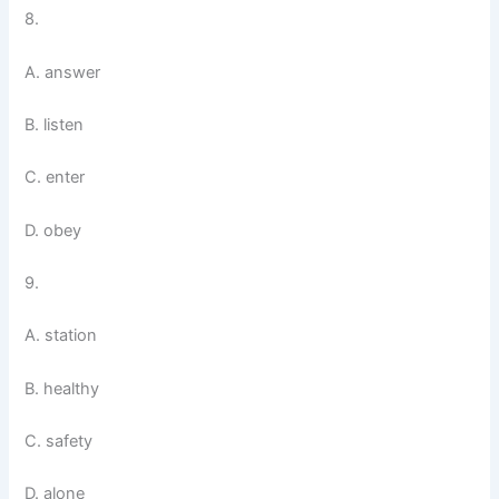
8.
A. answer
B. listen
C. enter
D. obey
9.
A. station
B. healthy
C. safety
D. alone