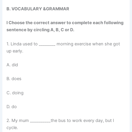
B. VOCABULARY &GRAMMAR
I Choose the correct answer to complete each following
sentence by circling A, B, C or D.
1. Linda used to ________ morning exercise when she got
up early.
A. did
B. does
C. doing
D. do
2. My mum __________the bus to work every day, but I
cycle.