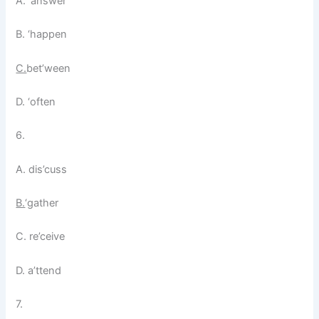
A. ‘answer
B. ‘happen
C.
bet’ween
D. ‘often
6.
A. dis’cuss
B.
‘gather
C. re’ceive
D. a’ttend
7.