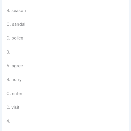
B. season
C. sandal
D. police
3.
A. agree
B. hurry
C. enter
D. visit
4.