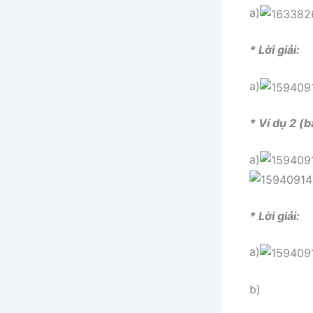
a)
* Lời giải:
a)
* Ví dụ 2 (b
a)
* Lời giải:
a)
b)