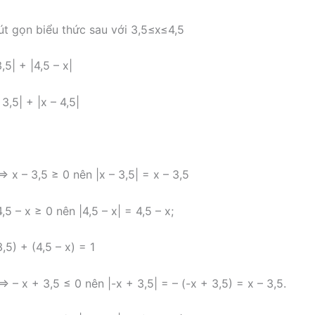
t gọn biểu thức sau với 3,5≤x≤4,5
,5| + |4,5 – x|
 3,5| + |x – 4,5|
⇒ x – 3,5 ≥ 0 nên |x – 3,5| = x – 3,5
,5 – x ≥ 0 nên |4,5 – x| = 4,5 – x;
,5) + (4,5 – x) = 1
⇒ – x + 3,5 ≤ 0 nên |-x + 3,5| = – (-x + 3,5) = x – 3,5.