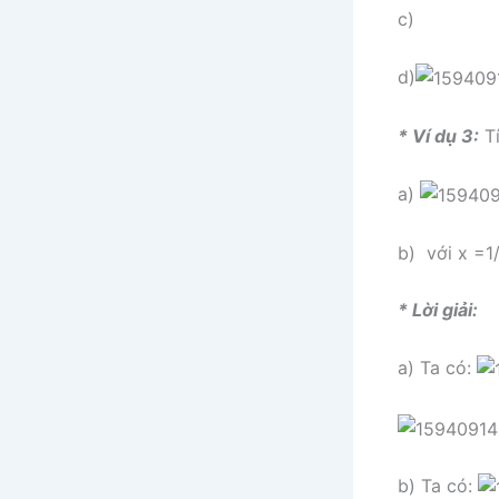
c)
d)
* Ví dụ 3:
Tí
a)
b)
với x =1/
* Lời giải:
a) Ta có:
b) Ta có: