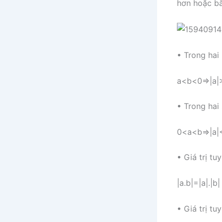
hơn hoặc bằn
• Trong hai 
a<b<0⇒|a|>
• Trong hai 
0<a<b⇒|a|<
• Giá trị tu
|a.b|=|a|.|b|
• Giá trị tu