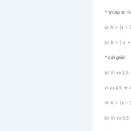
* Ví dụ 4:
Rú
a) A = |x – 3
b) B = |-x +
* Lời giải:
a) Vì x≥3,5 
vì x≤4,5 ⇒ 4
⇒ A = (x – 3
b) Vì x≥3,5 