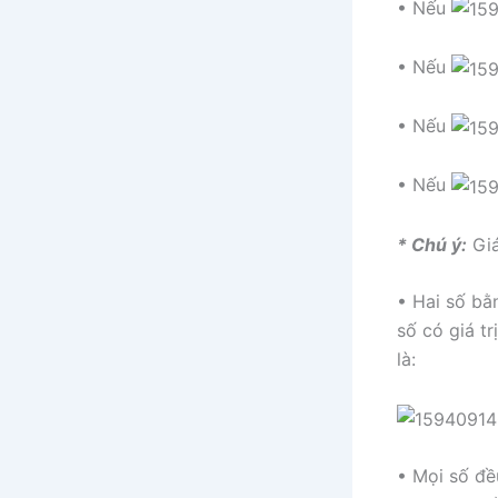
• Nếu
• Nếu
• Nếu
• Nếu
* Chú ý:
Gi
• Hai số bằn
số có giá t
là:
• Mọi số đề