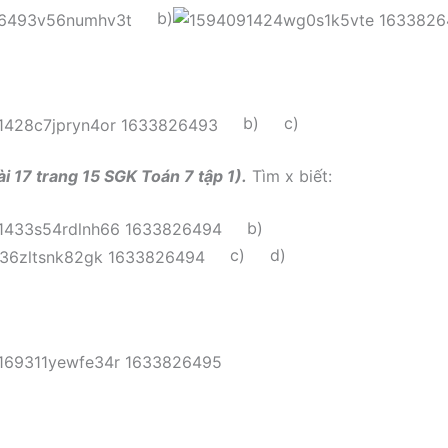
b)
b)
c)
ài 17 trang 15 SGK Toán 7 tập 1).
Tìm x biết:
b)
c)
d)