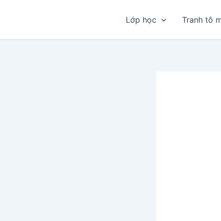
Nhảy
tới
Lớp học
Tranh tô 
nội
dung