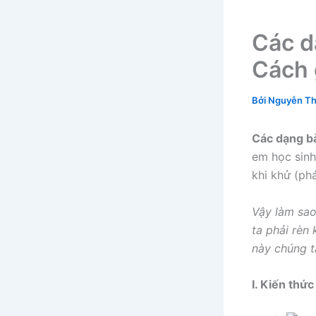
Các dạ
Cách g
Bởi
Nguyễn Th
Các dạng bà
em học sinh 
khi khử (phá
Vậy làm sao
ta phải rèn 
này chúng ta
I. Kiến thức