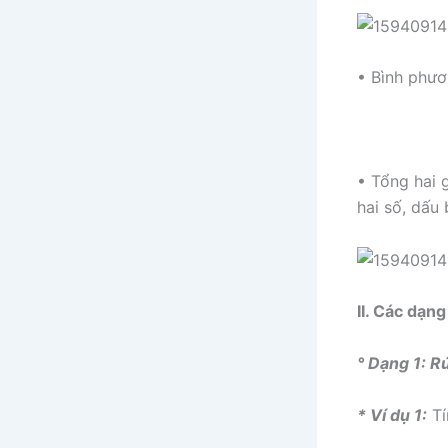
• Bình phươ
• Tổng hai g
hai số, dấu 
II. Các dạng
° Dạng 1: Rú
* Ví dụ 1:
Tí