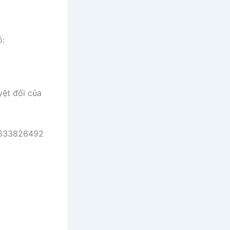
ó:
yệt đối của