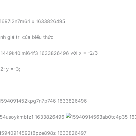
nh giá trị của biểu thức
với x = -2/3
2; y =-3;