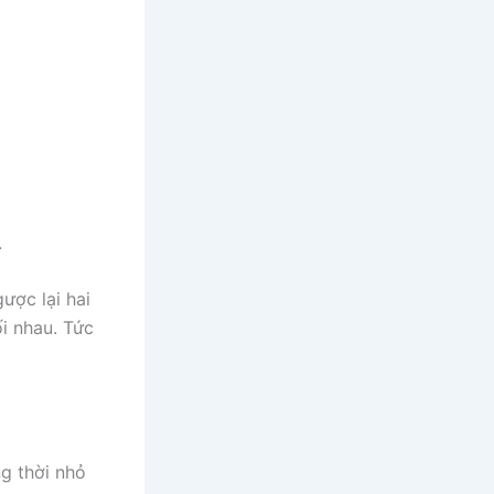
.
ược lại hai
ối nhau. Tức
ng thời nhỏ