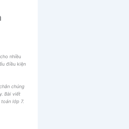
à
 cho nhiều
ếu điều kiện
c chắn chúng
. Bài viết
 toán lớp 7.