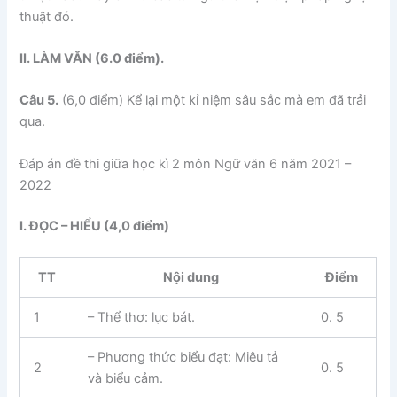
thuật đó.
II. LÀM VĂN (6.0 điểm).
Câu 5.
(6,0 điểm) Kể lại một kỉ niệm sâu sắc mà em đã trải
qua.
Đáp án đề thi giữa học kì 2 môn Ngữ văn 6 năm 2021 –
2022
I. ĐỌC – HIỂU
(4
,0
điểm)
TT
Nội dung
Điểm
1
– Thể thơ: lục bát.
0. 5
– Phương thức biểu đạt: Miêu tả
2
0. 5
và biểu cảm.