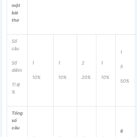
một
bài
thơ
Số
câu
1
Số
1
1
2
1
5
điểm
10%
10%
20%
10%
50%
Tỉ lệ
%
Tổng
số
câu
6