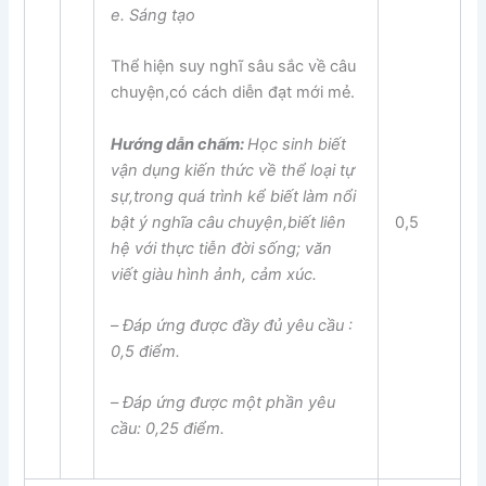
e. Sáng tạo
Thể hiện suy nghĩ sâu sắc về câu
chuyện,có cách diễn đạt mới mẻ.
Hướng dẫn chấm:
Học sinh biết
vận dụng
kiến thức về thể loại tự
sự,
trong quá trình
kể biết làm
nổi
bật
ý nghĩa câu chuyện,
biết liên
0,5
hệ với thực tiễn đời sống; văn
viết giàu hình ảnh, cảm xúc.
–
Đáp ứng được
đầy đủ
yêu cầu :
0,5 điểm.
–
Đáp ứng được
một phần
yêu
cầu: 0,25 điểm.