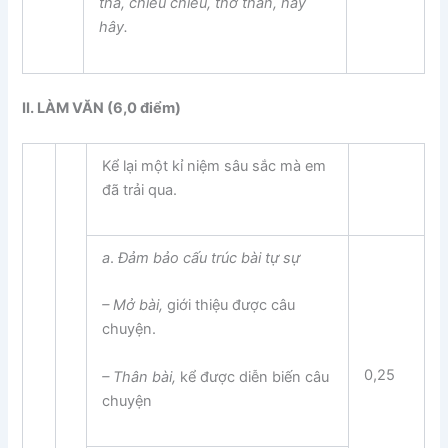
tha, chiều chiều, thơ thẩn, hây
hây.
II. LÀM VĂN (
6
,0
điểm)
Kể lại một kỉ niệm sâu sắc mà em
đã trải qua.
a
.
Đảm bảo cấu trúc bài
tự sự
–
Mở bài
,
giới thiệu được câu
chuyện.
0,25
–
Thân bài
,
kể được diễn biến câu
chuyện