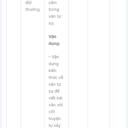
cảm
đời
trong
thường
văn tự
sự.
Vận
dụng:
– Vận
dụng
kiến
thức về
văn tự
sự để
viết bài
văn với
cốt
truyện
tự xây