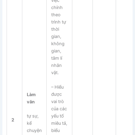
việc
chính
theo
trình tự
thời
gian,
không
gian,
tâm lí
nhân
vật.
– Hiểu
được
Làm
vai trò
văn
của các
yếu tố
tự sự,
2
miêu tả,
kể
biểu
chuyện