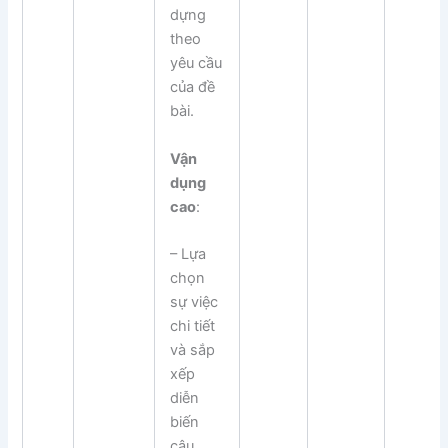
dựng
theo
yêu cầu
của đề
bài.
Vận
dụng
cao
:
– Lựa
chọn
sự việc
chi tiết
và sắp
xếp
diễn
biến
câu