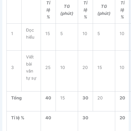
Tỉ
Tỉ
Tỉ
TG
TG
lệ
lệ
lệ
(phút)
(phút)
%
%
%
Đọc
1
15
5
10
5
10
hiểu
Viết
bài
3
25
10
20
15
10
văn
tự sự
Tổng
40
15
30
20
20
Tỉ lệ %
40
30
20