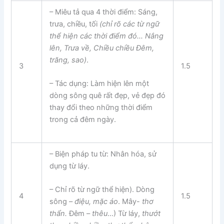
– Miêu tả qua 4 thời điểm: Sáng,
trưa, chiều, tối
(chỉ rõ các từ ngữ
thể hiện các thời điểm đó… Nắng
lên,
Trưa về,
Chiều chiều Đêm,
trăng, sao
)
.
3
1.5
– Tác dụng: Làm hiện lên một
dòng sông quê rất đẹp, vẻ đẹp đó
thay đổi theo những thời điểm
trong cả đêm ngày.
– Biện pháp tu từ: Nhân hóa, sử
dụng từ láy.
– Chỉ rõ từ ngữ thể hiện). Dòng
4
1.5
sông –
điệu, mặc áo
. Mây-
thơ
thẩn.
Đêm –
thêu
…) Từ láy,
thướt