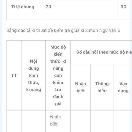
Tỉ lệ chung
70
30
Bảng đặc tả kĩ thuật đề kiểm tra giữa kì 2 môn Ngữ văn 6
Mức độ
Số câu hỏi theo mức độ nh
kiến
Nội
thức, kĩ
dung
năng
TT
kiến
cần
thức,
kiểm
Nhận
Thông
Vận
kĩ năng
tra
biết
hiểu
dụng
đánh
giá
Nhận
biết: