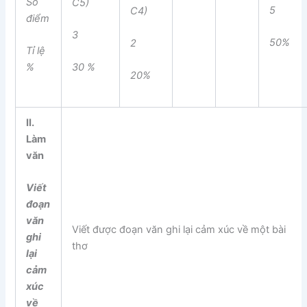
Số
C5)
5
C4)
điểm
3
50%
2
Tỉ lệ
%
30 %
20%
II.
Làm
văn
Viết
đoạn
văn
Viết được đoạn văn ghi lại cảm xúc về một bài
ghi
thơ
lại
cảm
xúc
về