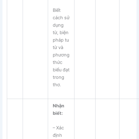
Biết
cách sử
dụng
từ, biện
pháp tu
từ và
phương
thức
biểu đạt
trong
thơ.
Nhận
biết:
– Xác
định