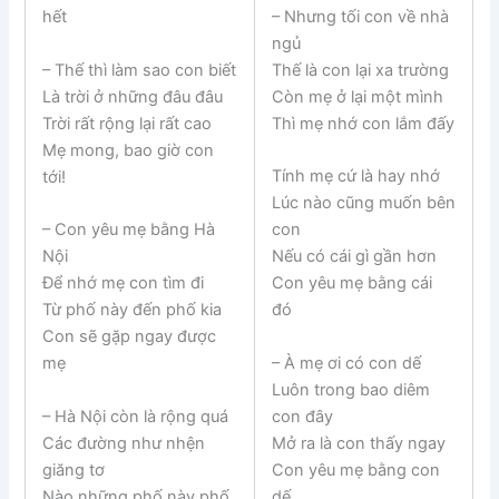
– Nhưng tối con về nhà
hết
ngủ
– Thế thì làm sao con biết
Thế là con lại xa trường
Là trời ở những đâu đâu
Còn mẹ ở lại một mình
Trời rất rộng lại rất cao
Thì mẹ nhớ con lắm đấy
Mẹ mong, bao giờ con
Tính mẹ cứ là hay nhớ
tới!
Lúc nào cũng muốn bên
– Con yêu mẹ bằng Hà
con
Nội
Nếu có cái gì gần hơn
Để nhớ mẹ con tìm đi
Con yêu mẹ bằng cái
Từ phố này đến phố kia
đó
Con sẽ gặp ngay được
– À mẹ ơi có con dế
mẹ
Luôn trong bao diêm
– Hà Nội còn là rộng quá
con đây
Các đường như nhện
Mở ra là con thấy ngay
giăng tơ
Con yêu mẹ bằng con
Nào những phố này phố
dế