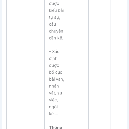
được
kiểu bài
tự sự,
câu
chuyện
cần kể.
– Xác
định
được
bố cục
bài văn,
nhân
vật, sự
việc,
ngôi
kể….
Thông