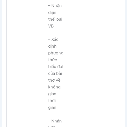
– Nhận
diện
thể loại
VB
– Xác
định
phương
thức
biểu đạt
của bài
thơ.Về
không
gian,
thời
gian.
– Nhận