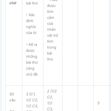
chữ
bài thơ
được
tình
– Xác
cảm
định
của
nghĩa
nhân
của từ
vật trữ
tình
– Kể ra
trong
được
bài
những
thơ.
bài thơ
cũng
chủ đề.
2 (1/2
Số
3 (C1,
C2,
câu
1/2 C2,
1/2
5
1/2 C3,
C3,