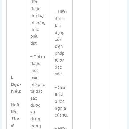
diện
được
– Hiểu
thể loại,
được
phương
tác
thức
dụng
biểu
của
đạt.
biện
pháp
– Chỉ ra
tu từ
được
đặc
một
sắc.
I.
biện
Đọc-
pháp tu
– Giải
hiểu:
từ đặc
thích
sắc
được
Ngữ
được
nghĩa
liệu:
sử
của từ.
Thơ
dụng
6
trong
– Hiểu