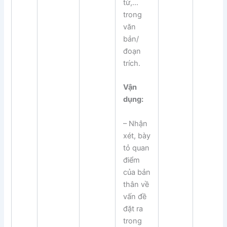
từ,…
trong
văn
bản/
đoạn
trích.
Vận
dụng:
– Nhận
xét, bày
tỏ quan
điểm
của bản
thân về
vấn đề
đặt ra
trong