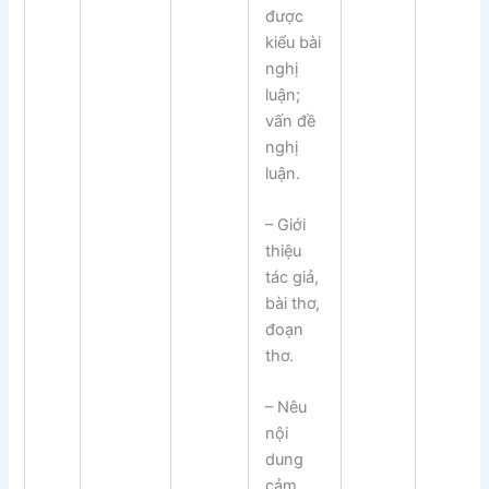
được
kiểu bài
nghị
luận;
vấn đề
nghị
luận.
– Giới
thiệu
tác giả,
bài thơ,
đoạn
thơ.
– Nêu
nội
dung
cảm