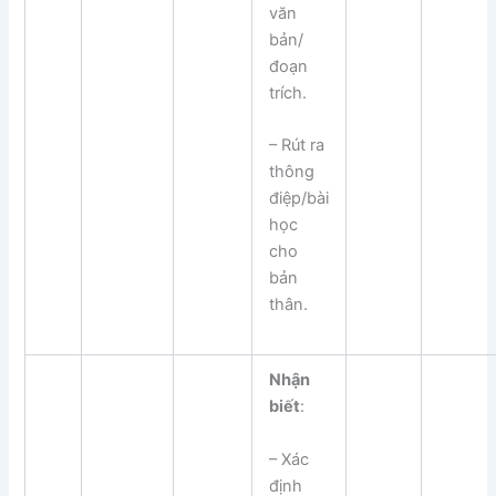
văn
bản/
đoạn
trích.
– Rút ra
thông
điệp/bài
học
cho
bản
thân.
Nhận
biết
:
– Xác
định