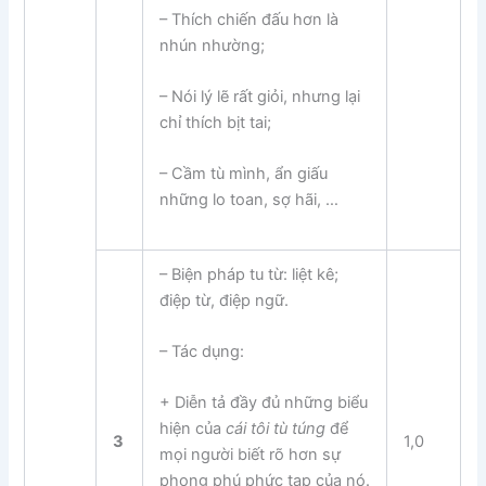
– Thích chiến đấu hơn là
nhún nhường;
– Nói lý lẽ rất giỏi, nhưng lại
chỉ thích bịt tai;
– Cầm tù mình, ẩn giấu
những lo toan, sợ hãi, …
– Biện pháp tu từ: liệt kê;
điệp từ, điệp ngữ.
– Tác dụng:
+ Diễn tả đầy đủ những biểu
hiện của
cái tôi tù túng
để
3
1,0
mọi người biết rõ hơn sự
phong phú phức tạp của nó.