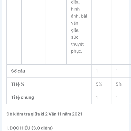
điệu,
hình
ảnh, bài
văn
giàu
sức
thuyết
phục.
Số câu
1
1
Tỉ lệ %
5%
5%
Tỉ lệ chung
1
1
Đề kiểm tra giữa kì 2 Văn 11 năm 2021
I. ĐỌC HIỂU (3.0 điểm)