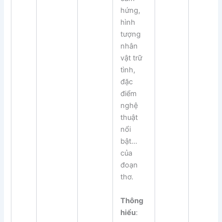
hứng,
hình
tượng
nhân
vật trữ
tình,
đặc
điểm
nghệ
thuật
nổi
bật…
của
đoạn
thơ.
Thông
hiểu
: