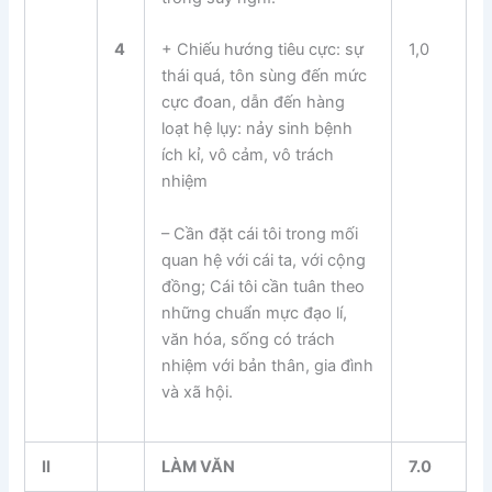
4
1,0
+ Chiếu hướng tiêu cực: sự
thái quá, tôn sùng đến mức
cực đoan, dẫn đến hàng
loạt hệ lụy: nảy sinh bệnh
ích kỉ, vô cảm, vô trách
nhiệm
– Cần đặt cái tôi trong mối
quan hệ với cái ta, với cộng
đồng; Cái tôi cần tuân theo
những chuẩn mực đạo lí,
văn hóa, sống có trách
nhiệm với bản thân, gia đình
và xã hội.
II
LÀM VĂN
7.0