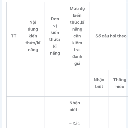
Mức độ
kiến
Đơn
Nội
thức,
kĩ
vị
dung
năng
kiến
TT
kiến
cần
Số câu hỏi theo
thức/
thức/
kĩ
kiểm
kĩ
năng
tra,
năng
đánh
giá
Nhận
Thông
biết
hiểu
Nhận
biết:
– Xác