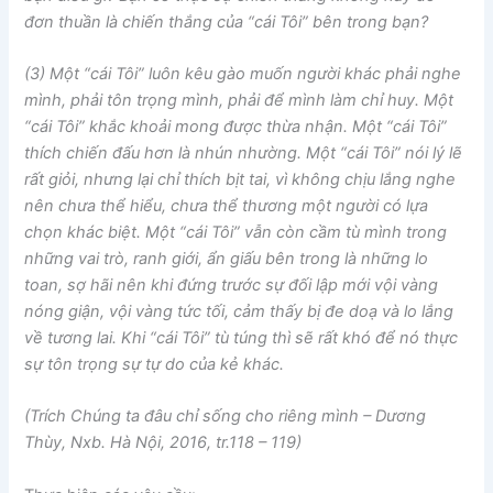
đơn thuần là chiến thắng của “cái Tôi” bên trong bạn?
(3) Một “cái Tôi” luôn kêu gào muốn người khác phải nghe
mình, phải tôn trọng mình, phải để mình làm chỉ huy. Một
“cái Tôi” khắc khoải mong được thừa nhận. Một “cái Tôi”
thích chiến đấu hơn là nhún nhường. Một “cái Tôi” nói lý lẽ
rất giỏi, nhưng lại chỉ thích bịt tai, vì không chịu lắng nghe
nên chưa thể hiểu, chưa thể thương một người có lựa
chọn khác biệt. Một “cái Tôi” vẫn còn cầm tù mình trong
những vai trò, ranh giới, ẩn giấu bên trong là những lo
toan, sợ hãi nên khi đứng trước sự đối lập mới vội vàng
nóng giận, vội vàng tức tối, cảm thấy bị đe doạ và lo lắng
về tương lai. Khi “cái Tôi” tù túng thì sẽ rất khó để nó thực
sự tôn trọng sự tự do của kẻ khác.
(Trích Chúng ta đâu chỉ sống cho riêng mình – Dương
Thùy, Nxb. Hà Nội, 2016, tr.118 – 119)