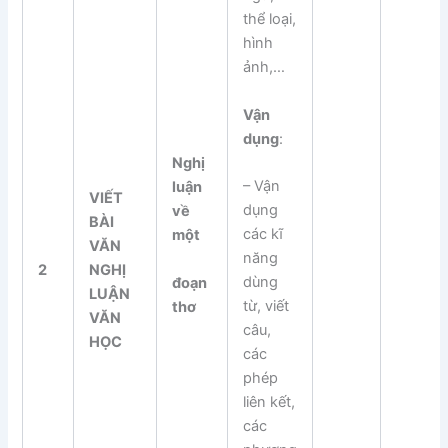
thể loại,
hình
ảnh,…
Vận
dụng
:
Nghị
– Vận
luận
VIẾT
dụng
về
BÀI
các kĩ
một
VĂN
năng
2
NGHỊ
dùng
đo
ạn
LUẬN
từ, viết
thơ
VĂN
câu,
HỌC
các
phép
liên kết,
các