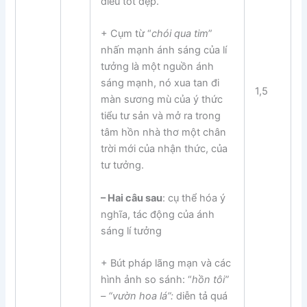
điều tốt đẹp.
+ Cụm từ “
chói qua tim
”
nhấn mạnh ánh sáng của lí
tưởng là một nguồn ánh
sáng mạnh, nó xua tan đi
1,5
màn sương mù của ý thức
tiểu tư sản và mở ra trong
tâm hồn nhà thơ một chân
trời mới của nhận thức, của
tư tưởng.
–
Hai câu sau
: cụ thể hóa ý
nghĩa, tác động của ánh
sáng lí tưởng
+ Bút pháp lãng mạn và các
hình ảnh so sánh: “
hồn tôi”
– “vườn hoa lá”:
diễn tả quá