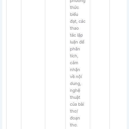
phương
thức
biểu
đạt, các
thao
tác lập
luận để
phân
tích,
cảm
nhận
về nội
dung,
nghệ
thuật
của bài
thơ/
đoạn
thơ.