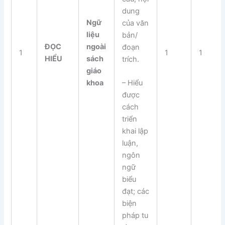
dung
Ngữ
của văn
liệu
bản/
ĐỌC
ngoài
đoạn
1
1
1
HIỂU
sách
trích.
giáo
– Hiểu
khoa
được
cách
triển
khai lập
luận,
ngôn
ngữ
biểu
đạt; các
biện
pháp tu