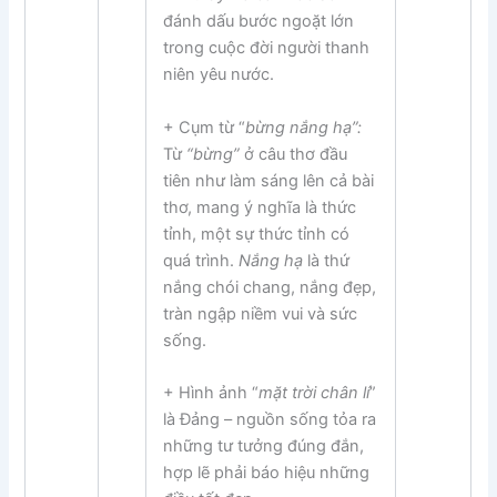
đánh dấu bước ngoặt lớn
trong cuộc đời người thanh
niên yêu nước.
+ Cụm từ “
bừng nắng hạ”:
Từ
“bừng”
ở câu thơ đầu
tiên như làm sáng lên cả bài
thơ, mang ý nghĩa là thức
tỉnh, một sự thức tỉnh có
quá trình.
Nắng hạ
là thứ
nắng chói chang, nắng đẹp,
tràn ngập niềm vui và sức
sống.
+ Hình ảnh “
mặt trời chân lí
”
là Đảng – nguồn sống tỏa ra
những tư tưởng đúng đắn,
hợp lẽ phải báo hiệu những