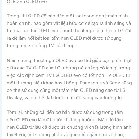
OLED và OLED evo
Trong khi OLED đề cập đến một loại công nghệ màn hình
hoàn chỉnh, bao gồm vật liệu hữu cơ để tạo ra ánh sáng và
tự phát xạ, thì OLED evo là một thuật ngữ tiếp thị do LG đặt
ra để làm nổi bật loại tấm nền OLED mới được sử dụng
trong một số dòng TV của hãng.
Nhìn chung, thuật ngữ OLED evo có thể giúp bạn phân biệt
giữa các TV OLED của LG, nhưng nó chẳng có ích gì trong
việc xác định xem TV LG OLED evo có tốt hơn TV OLED từ
một thương hiệu khác hay không. Panasonic và Sony cũng
có thể sử dụng cùng một tấm nền OLED nâng cao từ LG
Display, và có thể đạt được mức độ sáng cao tương tự.
Tóm lại, những cải tiến cơ bản được sử dụng trong tấm
nền OLED evo là một bước đi đúng hướng. Mặc dù tấm
nền OLED từ lâu đã được ưa chuộng vì chất lượng hình ảnh
tuyệt vời, tỷ lệ tương phản và góc nhìn gần như vô hạn,