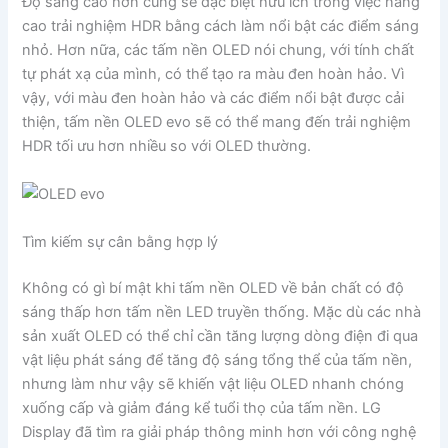
Độ sáng cao hơn cũng sẽ đặc biệt hữu ích trong việc nâng
cao trải nghiệm HDR bằng cách làm nổi bật các điểm sáng
nhỏ. Hơn nữa, các tấm nền OLED nói chung, với tính chất
tự phát xạ của mình, có thể tạo ra màu đen hoàn hảo. Vì
vậy, với màu đen hoàn hảo và các điểm nổi bật được cải
thiện, tấm nền OLED evo sẽ có thể mang đến trải nghiệm
HDR tối ưu hơn nhiều so với OLED thường.
Tìm kiếm sự cân bằng hợp lý
Không có gì bí mật khi tấm nền OLED về bản chất có độ
sáng thấp hơn tấm nền LED truyền thống. Mặc dù các nhà
sản xuất OLED có thể chỉ cần tăng lượng dòng điện đi qua
vật liệu phát sáng để tăng độ sáng tổng thể của tấm nền,
nhưng làm như vậy sẽ khiến vật liệu OLED nhanh chóng
xuống cấp và giảm đáng kể tuổi thọ của tấm nền. LG
Display đã tìm ra giải pháp thông minh hơn với công nghệ