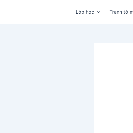
Nhảy
tới
Lớp học
Tranh tô 
nội
dung