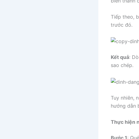
biến thành 
Tiếp theo, 
trước đó.
Kết quả
: D
sao chép.
Tuy nhiên, 
hướng dẫn b
Thực hiện 
Bước 1
: Qu