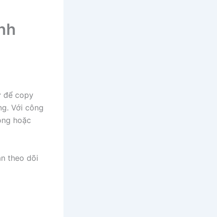
ịnh
r
để copy
ng. Với công
òng hoặc
n theo dõi