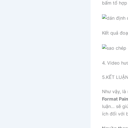
bấm tổ hợp
Kết quả đoạ
4. Video hư
5.KẾT LUẬ
Như vậy, là
Format Pain
luận… sẽ gi
ích đối với