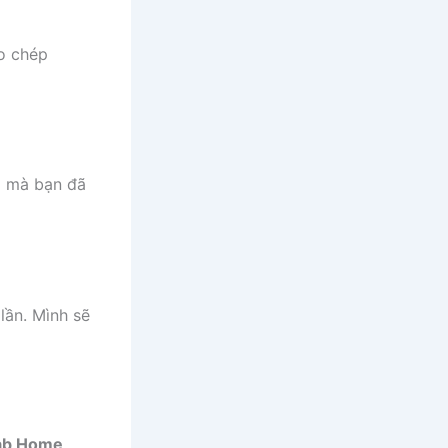
o chép
g mà bạn đã
lần. Mình sẽ
ab Home