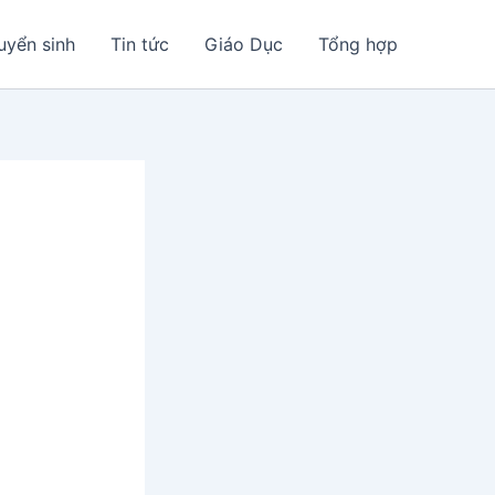
uyển sinh
Tin tức
Giáo Dục
Tổng hợp