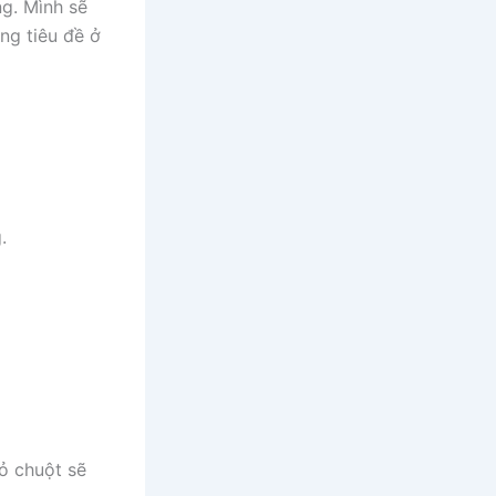
ng. Mình sẽ
ng tiêu đề ở
.
rỏ chuột sẽ