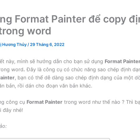
ng Format Painter để copy đ
trong word
ị Hương Thủy
/
29 Tháng 6, 2022
iết này, mình sẽ hướng dẫn cho bạn sử dụng
Format Painte
trong word
.
Đây là công cụ có chức năng sao chép định dạ
ainter
, bạn có thể dễ dàng sao chép định dạng của một d
n bản, rồi dán cho đoạn văn bản khác.
ng công cụ
Format Painter
trong word như thế nào ? Thì bạ
i đây nhé!
ảo: