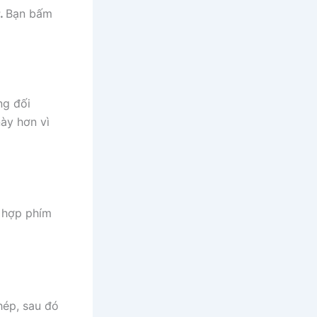
.
Bạn bấm
ng đối
này hơn vì
 hợp phím
hép, sau đó