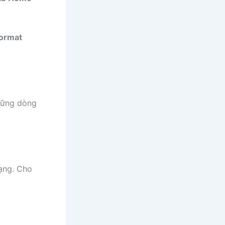
Format
những dòng
ạng. Cho