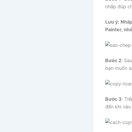
nhấp đúp c
Lưu ý: Nhấp
Painter, nhớ 
Bước 2
: Sa
bạn muốn s
Bước 3
: Ti
đến khi nào 