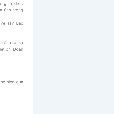
n gian khổ .
a tình trong
 về Tây Bắc
ần đầu có sự
iết ơn. Đoạn
thể hiện qua