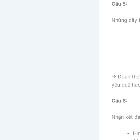
Câu 5:
Những cây th
=> Đoạn thơ 
yêu quê hươ
Câu 6:
Nhận xét đá
Hìn