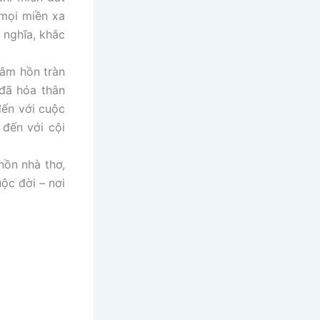
 mọi miền xa
 nghĩa, khắc
tâm hồn tràn
 đã hóa thân
đến với cuộc
 đến với cội
.
hồn nhà thơ,
uộc đời – nơi