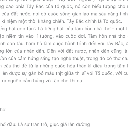
ng cao phía Tây Bắc của tổ quốc, nó còn biểu tượng cho
i của đất nước, nơi có cuộc sống gian lao mà sâu nặng tình
 kỉ niệm một thời kháng chiến. Tây Bắc chính là Tổ quốc.
iếng hát con tàu”: Là tiếng hát của tâm hồn nhà thơ – một 
ập niềm tin vào lí tưởng, vào cuộc đời. Tâm hồn nhà thơ
ành con tàu, hăm hở làm cuộc hành trình đến với Tây Bắc, 
ng lớn của nhân dân. Đến với đất nước, nhân dân cũng là
uồn của cảm hứng sáng tạo nghệ thuật, trong đó có thơ ca
n câu thơ đề từ là những cuộc hóa thân kì diệu trong tâm 
 lên được sự gắn bó máu thịt giữa thi sĩ với Tổ quốc, với c
o ra nguồn cảm hứng vô tận cho thi ca.
thơ:
hổ đầu: Là sự trăn trở, giục giã lên đường