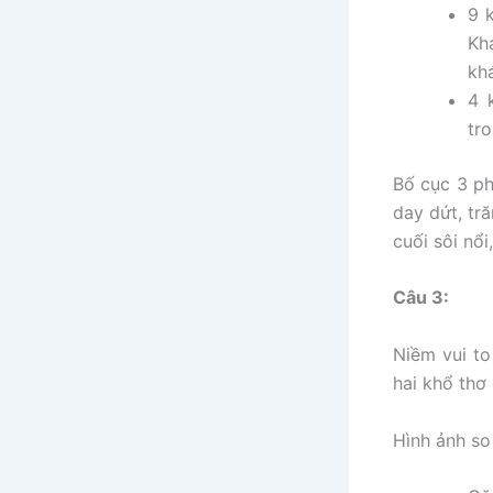
9 
Kh
kh
4 
tr
Bố cục 3 ph
day dứt, tr
cuối sôi nổi
Câu 3:
Niềm vui to
hai khổ thơ
Hình ảnh so