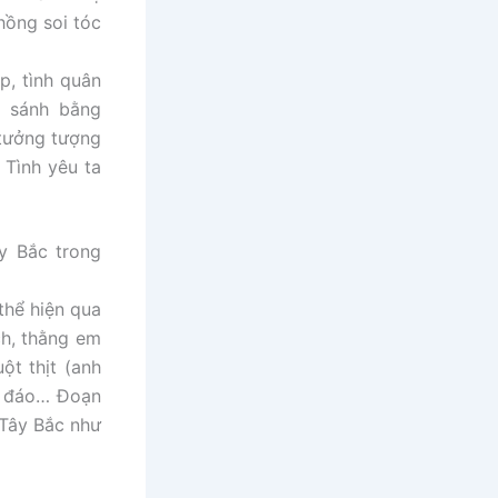
hồng soi tóc
p, tình quân
o sánh bằng
 tưởng tượng
Tình yêu ta
y Bắc trong
thể hiện qua
ch, thằng em
ột thịt (anh
c đáo… Đoạn
 Tây Bắc như