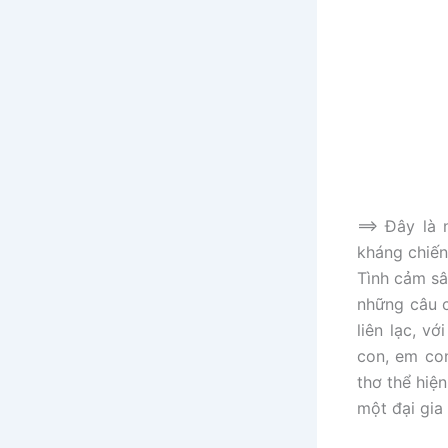
==> Đây là
kháng chiến
Tình cảm sâ
những câu c
liên lạc, v
con, em co
thơ thể hiệ
một đại gia 