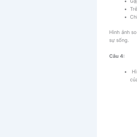
Gặp
Tr
Ch
Hình ảnh so
sự sống.
Câu 4:
Hì
củ