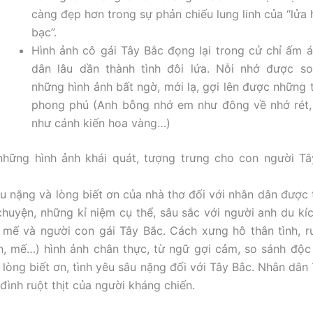
càng đẹp hơn trong sự phản chiếu lung linh của “lửa 
bạc”.
Hình ảnh cô gái Tây Bắc đọng lại trong cử chỉ ấm á
dân lâu dần thành tình đôi lứa. Nỗi nhớ được s
những hình ảnh bất ngờ, mới lạ, gợi lên được những
phong phú (Anh bỗng nhớ em như đông về nhớ rét, 
như cánh kiến hoa vàng…)
 những hình ảnh khái quát, tượng trưng cho con người Tâ
u nặng và lòng biết ơn của nhà thơ đối với nhân dân được 
huyện, những kỉ niệm cụ thể, sâu sắc với người anh du kí
ới mế và người con gái Tây Bắc. Cách xưng hô thân tình, ru
n, mế…) hình ảnh chân thực, từ ngữ gợi cảm, so sánh độ
n lòng biết ơn, tình yêu sâu nặng đối với Tây Bắc. Nhân dân
đình ruột thịt của người kháng chiến.