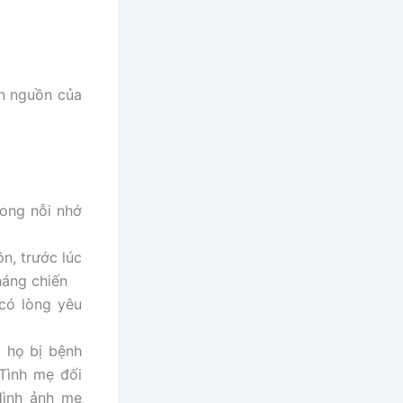
ọn nguồn của
rong nỗi nhớ
n, trước lúc
háng chiến
có lòng yêu
 họ bị bệnh
Tình mẹ đối
 Hình ảnh mẹ