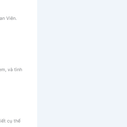
an Viên.
em, và tình
iết cụ thể