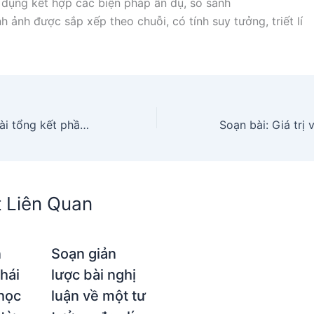
 dụng kết hợp các biện pháp ẩn dụ, so sánh
h ảnh được sắp xếp theo chuỗi, có tính suy tưởng, triết lí
Soạn giản lược bài tổng kết phần tiếng Việt: Lịch sử, đặc điểm loại hình và các phong cách ngôn ngữ
t Liên Quan
n
Soạn giản
khái
lược bài nghị
học
luận về một tư