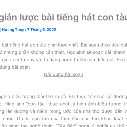
giản lược bài tiếng hát con tà
ị Hương Thủy
/
7 Tháng 5, 2022
bài tiếng hát con tàu giản lược nhất. Bài soạn theo tiêu ch
bỏ những phần không cần thiết. Học sinh sẽ soạn bài nhanh,
ó giúp em tư duy và đa dạng ngôn từ khi cần diễn giải. Kéo
dung bài soạn
Nội dung bài soạn
nghĩa biểu tượng: bài thơ ra đời khi thực tế chưa có đường
c. Hình ảnh “con tàu” thực chất là hình ảnh biểu tượng t
ng lên đường và niềm mong ước của nhà thơ được đến v
t nước. Đó là con tàu của tâm hồn nhà thơ khao khát 
uồn sáng tạo nghệ thuật. “Tây Bắc” ngoài ý nghĩa cụ thể 