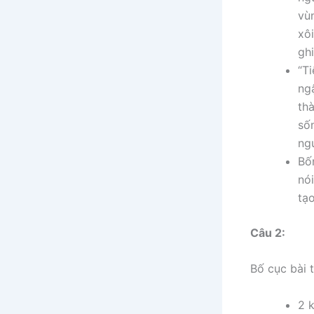
vù
xô
ghi
“T
ng
th
số
ng
Bố
nói
tạ
Câu 2:
Bố cục bài 
2 k