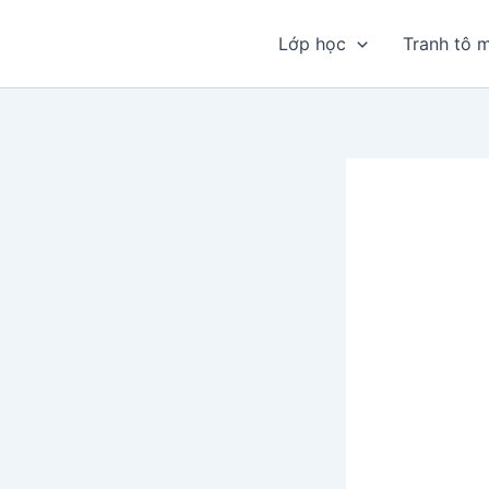
Nhảy
tới
Lớp học
Tranh tô 
nội
dung