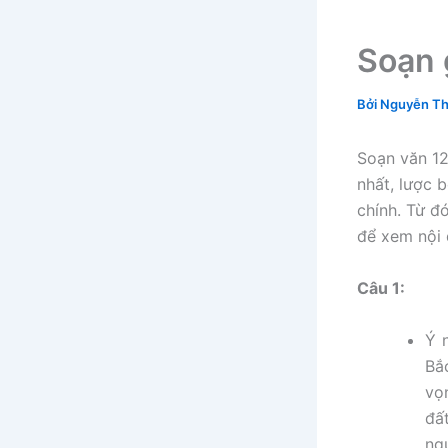
Soạn 
Bởi
Nguyễn Th
Soạn văn 12 
nhất, lược 
chính. Từ đ
để xem nội 
Câu 1:
Ý 
Bắ
vọ
đấ
ng