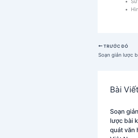
Sử
Hìn
TRƯỚC ĐÓ
Bài Viế
Soạn giả
lược bài 
quát văn 