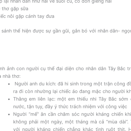
 lại nhân dân như nai về suối cũ, cỏ đón giêng hai
ẻ thơ gặp sữa
iếc nôi gặp cánh tay đưa
 sánh thể hiện được sự gần gũi, gắn bó với nhân dân- ng
nh ảnh con người cụ thể đại diện cho nhân dân Tây Bắc t
a nhà thơ:
Người anh du kích: đã hi sinh trong một trận công đồ
ra đi còn nhường lại chiếc áo đang mặc cho người k
Thằng em liên lạc: một em thiếu nhi Tây Bắc sớm 
nước, tận tụy, đầy ý thức trách nhiệm với công việc
Người “mế” ân cần chăm sóc người kháng chiến khi
không phải một ngày, một tháng mà cả “mùa dài”. 
với người kháng chiến chẳng khác tình ruột thịt.