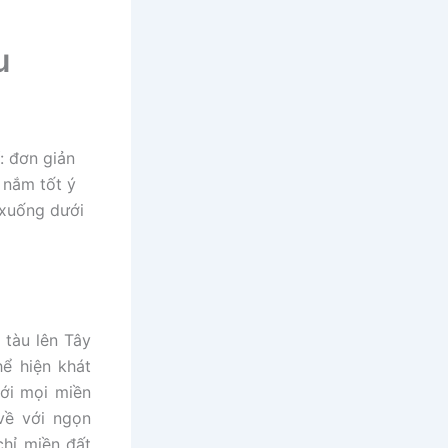
u
í: đơn giản
 nắm tốt ý
 xuống dưới
 tàu lên Tây
hể hiện khát
ới mọi miền
về với ngọn
chỉ miền đất