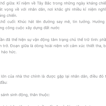
khổ giữa: Kỉ niệm về Tây Bắc trong những ngày kháng chiế
át vọng về với nhân dân, nơi khắc ghi nhiều kỉ niệm nghĩ
áng chiến.
khổ cuối: Khúc hát lên đường say mê, tin tưởng. Hướng
ong công cuộc xây dựng đất nước
ần đã thể hiện sự vận động tâm trạng chủ thể trữ tình: ph
ăn trở. Đoạn giữa là dòng hoài niệm với cảm xúc thiết tha, b
, háo hức.
 lớn của nhà thơ chính là được gặp lại nhân dân, điều đó 
 đầu:
 sánh sinh động, thân thuộc: