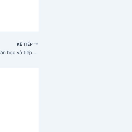
KẾ TIẾP
Soạn bài: Giá trị văn học và tiếp nhận văn học trang 184 sgk