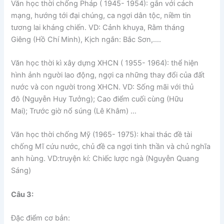
Văn học thời chống Pháp ( 1945- 1954): gắn với cách
mạng, hướng tới đại chúng, ca ngợi dân tộc, niềm tin
tương lai kháng chiến. VD: Cảnh khuya, Rằm tháng
Giêng (Hồ Chí Minh), Kịch ngắn: Bắc Sơn,….
Văn học thời kì xây dựng XHCN ( 1955- 1964): thể hiện
hình ảnh người lao động, ngợi ca những thay đổi của đất
nước và con người trong XHCN. VD: Sống mãi với thủ
đô (Nguyễn Huy Tưởng); Cao điểm cuối cùng (Hữu
Mai); Trước giờ nổ súng (Lê Khâm) …
Văn học thời chống Mỹ (1965- 1975): khai thác đề tài
chống Mĩ cứu nước, chủ đề ca ngợi tinh thần và chủ nghĩa
anh hùng. VD:truyện kí: Chiếc lược ngà (Nguyễn Quang
Sáng)
Câu 3:
Đặc điểm cơ bản: