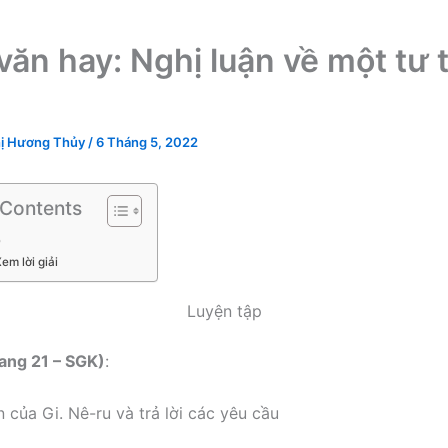
văn hay: Nghị luận về một tư 
ị Hương Thủy
/
6 Tháng 5, 2022
 Contents
p
em lời giải
Luyện tập
rang 21 – SGK)
:
 của Gi. Nê-ru và trả lời các yêu cầu