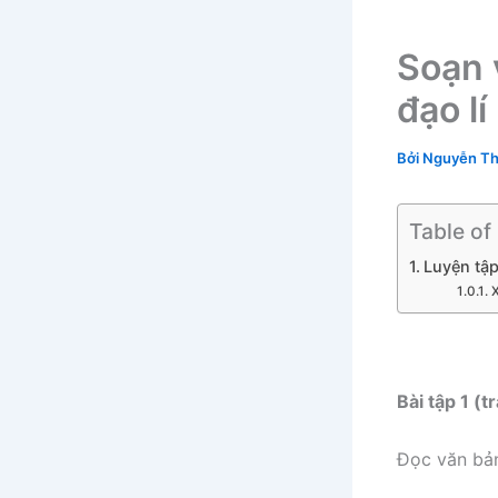
Soạn 
đạo lí
Bởi
Nguyễn Th
Table of
Luyện tậ
X
Bài tập 1 (t
Đọc văn bản