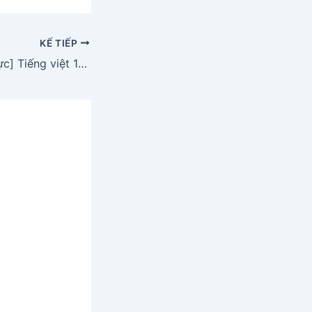
KẾ TIẾP
[Phát triển năng lực] Tiếng việt 1 bài 19D: Ngôi trường mới