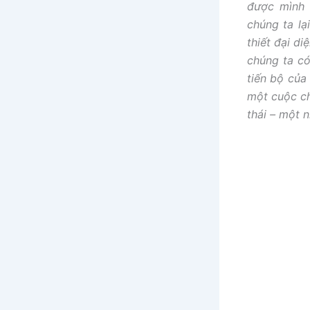
được mình 
chúng ta lạ
thiết đại di
chúng ta có
tiến bộ của
một cuộc ch
thái – một n