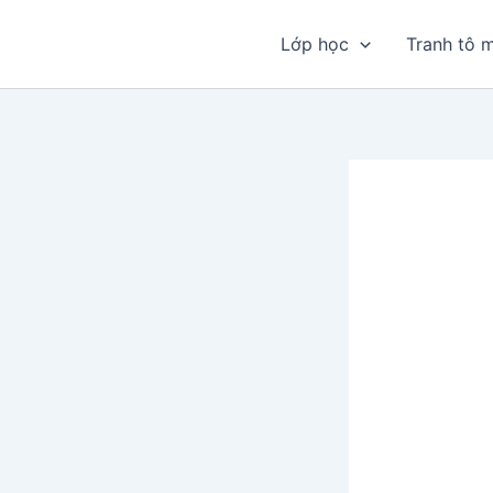
Nhảy
tới
Lớp học
Tranh tô 
nội
dung