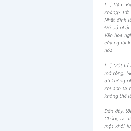
[…] Văn hóa
không? Tất 
Nhất định l
Đó có phải 
Văn hóa ngh
của người k
hóa.
[…] Một trí
mở rộng. N
dù không ph
khi anh ta 
không thể là
Đến đây, tô
Chúng ta ti
một khối lư