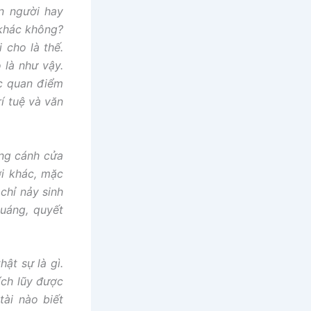
on người hay
 khác không?
 cho là thế.
 là như vậy.
ợc quan điểm
í tuệ và văn
ững cánh cửa
i khác, mặc
chỉ nảy sinh
quáng, quyết
ật sự là gì.
ích lũy được
tài nào biết