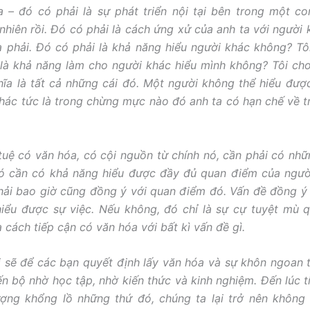
 – đó có phải là sự phát triển nội tại bên trong một c
nhiên rồi. Đó có phải là cách ứng xử của anh ta với người
à phải. Đó có phải là khả năng hiểu người khác không? Tôi
là khả năng làm cho người khác hiểu mình không? Tôi cho
ĩa là tất cả những cái đó. Một người không thể hiểu đư
hác tức là trong chừng mực nào đó anh ta có hạn chế về tr
 tuệ có văn hóa, có cội nguồn từ chính nó, cần phải có nh
ó cần có khả năng hiểu được đầy đủ quan điểm của ngườ
ải bao giờ cũng đồng ý với quan điểm đó. Vấn đề đồng ý 
hiểu được sự việc. Nếu không, đó chỉ là sự cự tuyệt mù 
 cách tiếp cận có văn hóa với bất kì vấn đề gì.
i sẽ để các bạn quyết định lấy văn hóa và sự khôn ngoan th
ến bộ nhờ học tập, nhờ kiến thức và kinh nghiệm. Đến lúc t
ợng khổng lồ những thứ đó, chúng ta lại trở nên không 