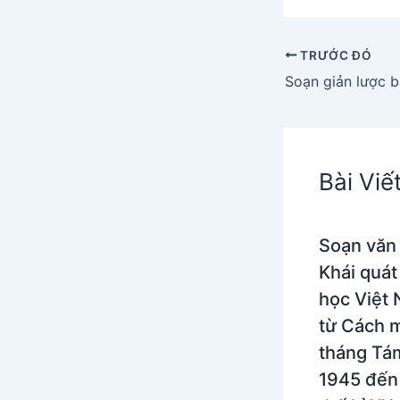
TRƯỚC ĐÓ
Bài Viế
Soạn văn
Khái quát
học Việt
từ Cách 
tháng Tá
1945 đến