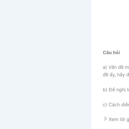
Câu hỏi
a) Vấn đề m
đề ấy, hãy 
b) Để nghị 
c) Cách diễ
Xem lời g