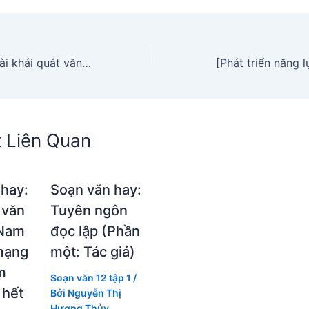
Soạn giản lược bài khái quát văn học Việt Nam từ Cách mạng tháng Tám 1945 đến hết thế kỉ XX
t Liên Quan
 hay:
Soạn văn hay:
 văn
Tuyên ngôn
 Nam
đọc lập (Phần
mạng
một: Tác giả)
m
Soạn văn 12 tập 1
/
 hết
Bởi
Nguyễn Thị
Hương Thủy