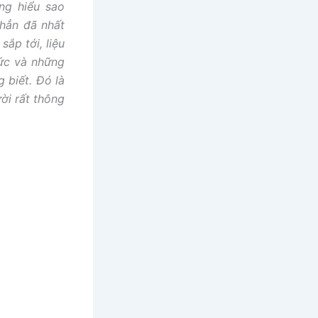
ng hiểu sao
 hẳn đã nhất
sắp tới, liệu
hức và những
 biết. Đó là
ời rất thông