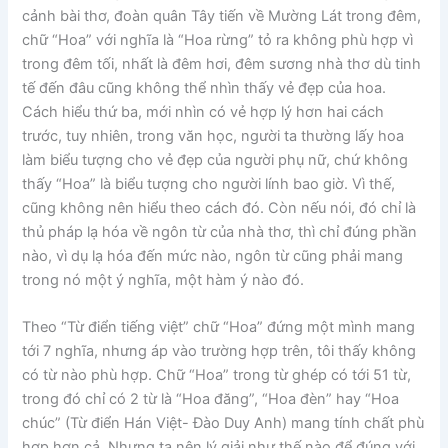
cảnh bài thơ, đoàn quân Tây tiến về Mường Lát trong đêm,
chữ “Hoa” với nghĩa là “Hoa rừng” tỏ ra không phù hợp vì
trong đêm tối, nhất là đêm hơi, đêm sương nhà thơ dù tinh
tế đến đâu cũng không thể nhìn thấy vẻ đẹp của hoa.
Cách hiểu thứ ba, mới nhìn có vẻ hợp lý hơn hai cách
trước, tuy nhiên, trong văn học, người ta thường lấy hoa
làm biểu tượng cho vẻ đẹp của người phụ nữ, chứ không
thấy “Hoa” là biểu tượng cho người lính bao giờ. Vì thế,
cũng không nên hiểu theo cách đó. Còn nếu nói, đó chỉ là
thủ pháp lạ hóa về ngôn từ của nhà thơ, thì chỉ đúng phần
nào, vì dụ lạ hóa đến mức nào, ngôn từ cũng phải mang
trong nó một ý nghĩa, một hàm ý nào đó.
Theo “Từ điển tiếng việt” chữ “Hoa” đứng một mình mang
tới 7 nghĩa, nhưng áp vào trường hợp trên, tôi thấy không
có từ nào phù hợp. Chữ “Hoa” trong từ ghép có tới 51 từ,
trong đó chỉ có 2 từ là “Hoa đăng”, “Hoa đèn” hay “Hoa
chúc” (Từ điển Hán Việt- Đào Duy Anh) mang tính chất phù
hợp hơn cả. Nhưng ta nên lý giải như thế nào để đúng với