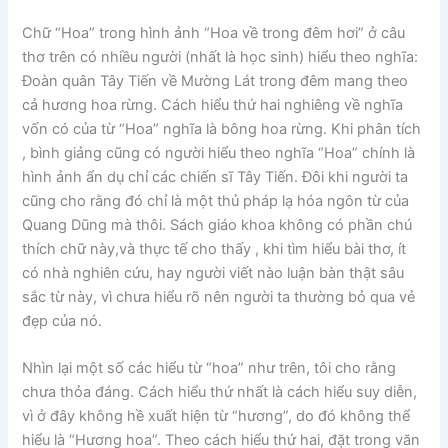
Chữ “Hoa” trong hình ảnh “Hoa về trong đêm hơi” ở câu
thơ trên có nhiều người (nhất là học sinh) hiểu theo nghĩa:
Đoàn quân Tây Tiến về Mường Lát trong đêm mang theo
cả hương hoa rừng. Cách hiểu thứ hai nghiêng về nghĩa
vốn có của từ “Hoa” nghĩa là bông hoa rừng. Khi phân tích
, bình giảng cũng có người hiểu theo nghĩa “Hoa” chính là
hình ảnh ẩn dụ chỉ các chiến sĩ Tây Tiến. Đôi khi người ta
cũng cho rằng đó chỉ là một thủ pháp lạ hóa ngôn từ của
Quang Dũng mà thôi. Sách giáo khoa không có phần chú
thích chữ này,và thực tế cho thấy , khi tìm hiểu bài thơ, ít
có nhà nghiên cứu, hay người viết nào luận bàn thật sâu
sắc từ này, vì chưa hiểu rõ nên người ta thường bỏ qua vẻ
đẹp của nó.
Nhìn lại một số các hiểu từ “hoa” như trên, tôi cho rằng
chưa thỏa đáng. Cách hiểu thứ nhất là cách hiểu suy diễn,
vì ở đây không hề xuất hiện từ “hương”, do đó không thể
hiểu là “Hương hoa”. Theo cách hiểu thứ hai, đặt trong văn