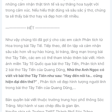
những cảm nhận thật tinh tế và sự thăng hoa tuyệt vời
trong cảm xúc. Nếu hiểu thật đúng và sâu sắc ý thơ, chúng
ta sẽ thấy bài thơ hay và đẹp hơn rất nhiều.
—————– HẾT ——————–
Như vậy chúng tôi đã gợi ý cho các em cách Phân tích từ
Hoa trong bài Tây Tiế. Tiếp theo, để ôn tập và cảm nhận
sâu sắc hơn về sự hào hùng, bi tráng, lãng mạn trong bài
thơ Tây Tiến, các em có thể tham khảo thêm bài viết. Hình
ảnh miền Tây Tổ Quốc qua bài thơ Tây Tiến, Phân tích khổ
2 bài thơ Tây Tiến của Quang Dũng,
Nhà thơ Anh Ngọc có
viết về bài thơ Tây Tiến như sau: “Hay đến nỗi ta… cũng
hiện đại đến thế?”
, Phân tích vẻ đẹp hình tượng người lính
trong bài thơ Tây Tiến của Quang Dũng,…
Bản quyền bài viết thuộc trường trung học phổ thông Sóc
Trăng. Mọi hành vi sao chép đều là gian lận.
Nguồn chia sẻ: Trường THPT Thành Phố Sóc Trăng