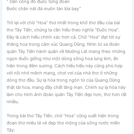
” Dân công đỏ đuốc từng đoàn
Bước chân nát đá muôn tàn lửa bay”
Trở lại với chữ “Hoa” thứ nhất trong khổ thơ đầu của bài
thơ Tây Tiến, chúng ta cần hiểu theo nghĩa “Đuốc Hoa”.
Đây là cách hiểu chính xác hơn cả. Chữ “Hoa” đạt tới sự
thăng hoa trong cảm xúc Quang Dũng. Nhìn từ xa đoàn
quân Tây Tiến hành quân về Mường Lát mang theo những
ngọn đuốc giống như một dòng sông hoa lung linh, ẩn
hiện trong đêm sương. Cách hiểu hiểu này cũng phù hợp
với nỗi nhớ mênh mang, chơi vơi của nhà thơ ở những
dòng thơ đầu. Sự lạ hóa trong ngôn từ của Quang Dũng
thật tài hoa, mang đầy chất lãng mạn. Chính sự lạ hóa này
làm cho hình ảnh đoàn quân Tây Tiến đẹp hơn, thơ hơn rất
nhiều.
Trong bài thơ Tây Tiến, chữ “Hoa” cũng xuất hiện trong
đoạn thơ miêu tả vẻ đẹp thơ mộng của sông nước miền
Tây: