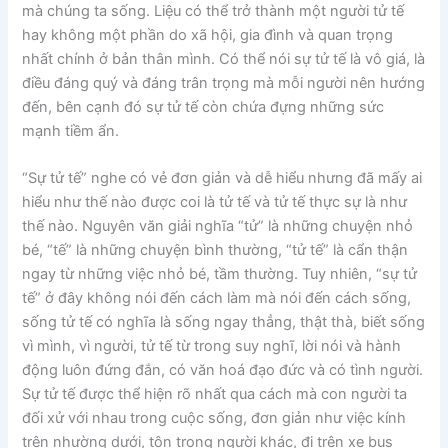
mà chúng ta sống. Liệu có thể trở thành một người tử tế
hay không một phần do xã hội, gia đình và quan trọng
nhất chính ở bản thân mình. Có thể nói sự tử tế là vô giá, là
điều đáng quý và đáng trân trọng mà mỗi người nên hướng
đến, bên cạnh đó sự tử tế còn chứa đựng những sức
mạnh tiềm ẩn.
“Sự tử tế” nghe có vẻ đơn giản và dễ hiểu nhưng đã mấy ai
hiểu như thế nào được coi là tử tế và tử tế thực sự là như
thế nào. Nguyên văn giải nghĩa “tử” là những chuyện nhỏ
bé, “tế” là những chuyện bình thường, “tử tế” là cẩn thận
ngay từ những việc nhỏ bé, tầm thường. Tuy nhiên, “sự tử
tế” ở đây không nói đến cách làm mà nói đến cách sống,
sống tử tế có nghĩa là sống ngay thẳng, thật thà, biết sống
vì mình, vì người, tử tế từ trong suy nghĩ, lời nói và hành
động luôn đứng đắn, có văn hoá đạo đức và có tình người.
Sự tử tế được thể hiện rõ nhất qua cách mà con người ta
đối xử với nhau trong cuộc sống, đơn giản như việc kính
trên nhường dưới, tôn trọng người khác, đi trên xe bus