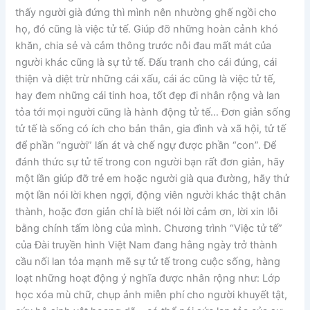
thấy người già đứng thì mình nên nhường ghế ngồi cho
họ, đó cũng là việc tử tế. Giúp đỡ những hoàn cảnh khó
khăn, chia sẻ và cảm thông trước nỗi đau mất mát của
người khác cũng là sự tử tế. Đấu tranh cho cái đúng, cái
thiện và diệt trừ những cái xấu, cái ác cũng là việc tử tế,
hay đem những cái tinh hoa, tốt đẹp đi nhân rộng và lan
tỏa tới mọi người cũng là hành động tử tế… Đơn giản sống
tử tế là sống có ích cho bản thân, gia đình và xã hội, tử tế
để phần “người” lấn át và chế ngự được phần “con”. Để
đánh thức sự tử tế trong con người bạn rất đơn giản, hãy
một lần giúp đỡ trẻ em hoặc người già qua đường, hãy thử
một lần nói lời khen ngợi, động viên người khác thật chân
thành, hoặc đơn giản chỉ là biết nói lời cảm ơn, lời xin lỗi
bằng chính tấm lòng của mình. Chương trình “Việc tử tế”
của Đài truyền hình Việt Nam đang hằng ngày trở thành
cầu nối lan tỏa mạnh mẽ sự tử tế trong cuộc sống, hàng
loạt những hoạt động ý nghĩa được nhân rộng như: Lớp
học xóa mù chữ, chụp ảnh miễn phí cho người khuyết tật,