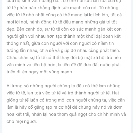
cứu hộ sinh vật hoang dã… có thể nói sức lan tỏa của sự
tử tế phần nào khẳng định sức mạnh của nó. Từ những
việc tử tế nhỏ nhất cũng có thể mang lại lợi ích lớn, tất cả
mọi lời nói, hành động tử tế đều mang những giá trị tốt
đẹp. Bên cạnh đó, sự tử tế còn có sức mạnh gắn kết con
người gần với nhau hơn tạo thành một khối đại đoàn kết
thống nhất, giữa con người với con người có niềm tin
tưởng lẫn nhau, chia sẻ và giúp đỡ nhau cùng phát triển.
Chắc chắn sự tử tế có thể thay đổi bộ mặt xã hội trở nên
văn minh và tiến bộ hơn, là tiền đề để đưa đất nước phát
triển đi lên ngày một vững mạnh.
Ai trong số những người chúng ta đều có thể làm những
việc tử tế, lan toả việc tử tế và trở thành người tử tế. Hạt
giống tử tế luôn có trong mỗi con người chúng ta, việc cần
làm là hãy cố gắng tạo ra cơ hội để chúng nảy nở và đơm
hoa kết trái, nhận lại hoa thơm quả ngọt cho chính mình và
cho mọi người.