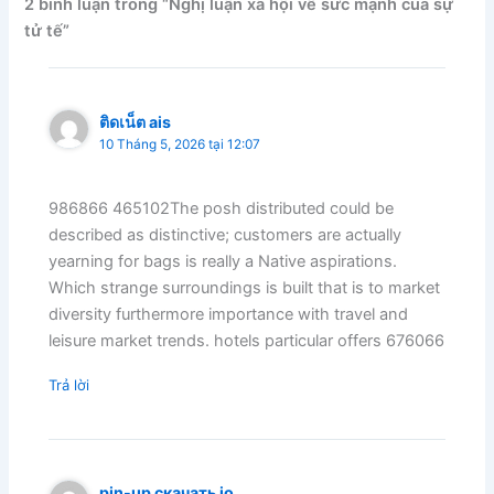
2 bình luận trong “Nghị luận xã hội về sức mạnh của sự
tử tế”
ติดเน็ต ais
10 Tháng 5, 2026 tại 12:07
986866 465102The posh distributed could be
described as distinctive; customers are actually
yearning for bags is really a Native aspirations.
Which strange surroundings is built that is to market
diversity furthermore importance with travel and
leisure market trends. hotels particular offers 676066
Trả lời
pin-up скачать io