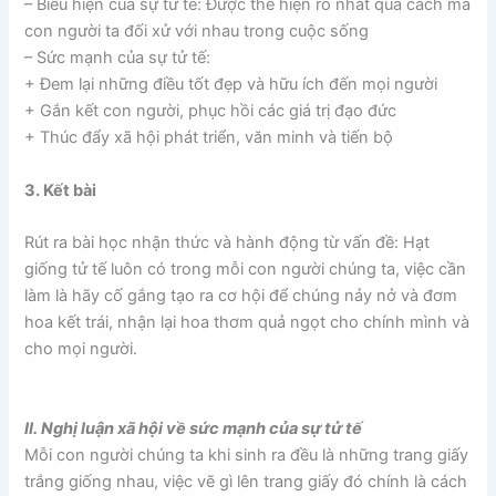
– Biểu hiện của sự tử tế: Được thể hiện rõ nhất qua cách mà
con người ta đối xử với nhau trong cuộc sống
– Sức mạnh của sự tử tế:
+ Đem lại những điều tốt đẹp và hữu ích đến mọi người
+ Gắn kết con người, phục hồi các giá trị đạo đức
+ Thúc đẩy xã hội phát triển, văn minh và tiến bộ
3. Kết bài
Rút ra bài học nhận thức và hành động từ vấn đề: Hạt
giống tử tế luôn có trong mỗi con người chúng ta, việc cần
làm là hãy cố gắng tạo ra cơ hội để chúng nảy nở và đơm
hoa kết trái, nhận lại hoa thơm quả ngọt cho chính mình và
cho mọi người.
II. Nghị luận xã hội về sức mạnh của sự tử tế
Mỗi con người chúng ta khi sinh ra đều là những trang giấy
trắng giống nhau, việc vẽ gì lên trang giấy đó chính là cách