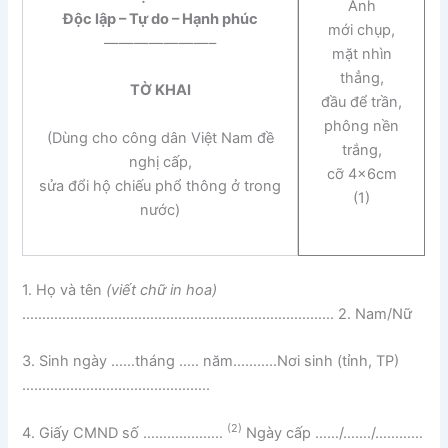
Ảnh
Độc lập – Tự do – Hạnh phúc
mới chụp,
———————–
mặt nhìn
thẳng,
TỜ KHAI
đầu để trần,
phông nền
(Dùng cho công dân Việt Nam đề
trắng,
nghị cấp,
cỡ 4x6cm
sửa đổi hộ chiếu phổ thông ở trong
(1)
nước)
1. Họ và tên
(viết chữ in hoa)
…………………………………………………………………… 2. Nam/Nữ
3. Sinh ngày ……tháng ….. năm………..Nơi sinh (tỉnh, TP)
………………………………………..
(2)
4. Giấy CMND số ………………..
Ngày cấp ……/……./…………