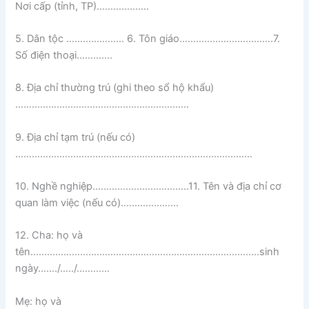
Nơi cấp (tỉnh, TP)……………….
5. Dân tộc ………………… 6. Tôn giáo…………………………….7.
Số điện thoại………….
8. Địa chỉ thường trú (ghi theo sổ hộ khẩu)
………………………………………………………
9. Địa chỉ tạm trú (nếu có)
…………………………………………………………………………..
10. Nghề nghiệp……………………………..11. Tên và địa chỉ cơ
quan làm việc (nếu có)…………………
12. Cha: họ và
tên………………………………………………………………………..sinh
ngày……./…../…………
Mẹ: họ và