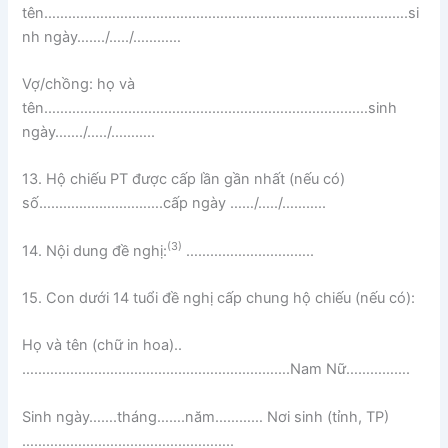
tên……………………………………………………………………………….si
nh ngày……./…../…………
Vợ/chồng: họ và
tên………………………………………………………………………sinh
ngày……./…../………..
13. Hộ chiếu PT được cấp lần gần nhất (nếu có)
số………………………….cấp ngày ……/…../………..
(3)
14. Nội dung đề nghị:
…………………………..
15. Con dưới 14 tuổi đề nghị cấp chung hộ chiếu (nếu có):
Họ và tên (chữ in hoa)..
………………………………………………………….Nam Nữ…………….
Sinh ngày…….tháng…….năm………… Nơi sinh (tỉnh, TP)
……………………………………………..