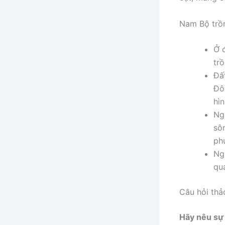
Nam Bộ trồng
Ở 
tr
Đấ
Đô
hì
Ng
sô
phú
Ng
qu
Câu hỏi thảo
Hãy nêu sự