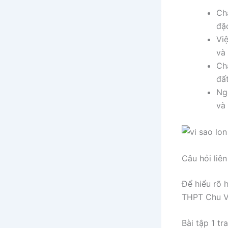
Ch
đặ
Vi
và 
Ch
đấ
Ngo
và
Câu hỏi liê
Để hiểu rõ 
THPT Chu Vă
Bài tập 1 tr