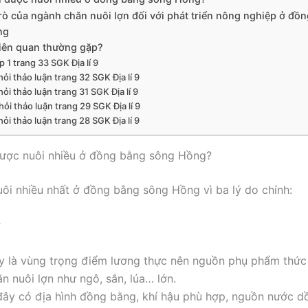
trò của ngành chăn nuôi lợn đối với phát triển nông nghiệp ở đồ
ng
liên quan thường gặp?
p 1 trang 33 SGK Địa lí 9
ỏi thảo luận trang 32 SGK Địa lí 9
ỏi thảo luận trang 31 SGK Địa lí 9
hỏi thảo luận trang 29 SGK Địa lí 9
ỏi thảo luận trang 28 SGK Địa lí 9
được nuôi nhiều ở đồng bằng sông Hồng?
ôi nhiều nhất ở đồng bằng sông Hồng vì ba lý do chính:
ợ
y là vùng trọng điểm lương thực nên nguồn phụ phẩm thức
n nuôi lợn như ngô, sắn, lúa… lớn.
đây có địa hình đồng bằng, khí hậu phù hợp, nguồn nước d