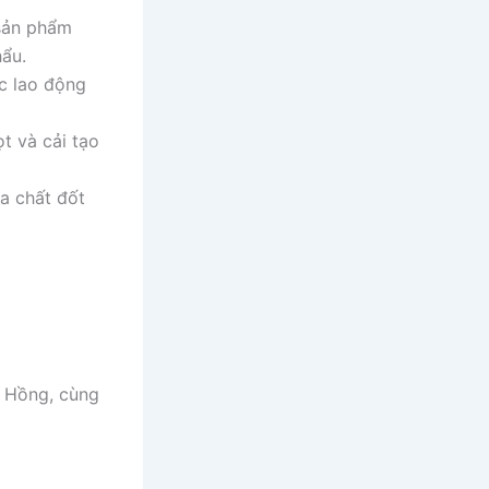
 sản phẩm
hẩu.
ợc lao động
t và cải tạo
ua chất đốt
g Hồng, cùng