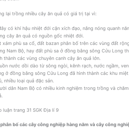
 lại trồng nhiều cây ăn quả có giá trị tại vì:
đây có khí hậu nhiệt đới cận xích đạo, nắng nóng quanh nă
ồng cây ăn quả có nguồn gốc nhiệt đới.
t xám phù sa cổ, đất bazan phân bố trên các vùng đất rộng
ng Nam Bộ, hay đất phù sa ở đồng bằng sông Cửu Long thu
nh thành các vùng chuyên canh cây ăn quả lớn.
uồn nước dồi dào từ sông ngòi, kênh rạch, nước ngầm, ven
ng ở đồng bằng sông Cửu Long đã hình thành các khu miệt
, nhiều loại quả đặc sản.
ười dân Nam Bộ có nhiều kinh nghiệm trong trồng và chăm
ả.
 luận trang 31 SGK Địa lí 9
 phân bố các cây công nghiệp hàng năm và cây công nghi