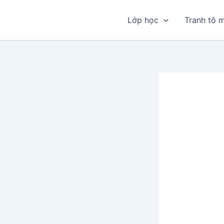
Nhảy
tới
Lớp học
Tranh tô 
nội
dung