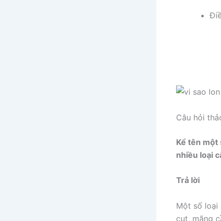
Điề
Câu hỏi thả
Kể tên một 
nhiều loại c
Trả lời
Một số loại
cụt, mãng 