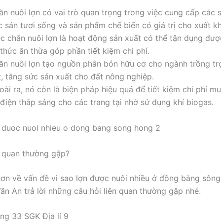
ăn nuôi lợn có vai trò quan trọng trong việc cung cấp các
c sản tươi sống và sản phẩm chế biến có giá trị cho xuất k
ệc chăn nuôi lợn là hoạt động sản xuất có thể tận dụng đư
thức ăn thừa góp phần tiết kiệm chi phí.
ăn nuôi lợn tạo nguồn phân bón hữu cơ cho ngành trồng trọ
t, tăng sức sản xuất cho đất nông nghiệp.
ài ra, nó còn là biện pháp hiệu quả để tiết kiệm chi phí m
 điện thắp sáng cho các trang tại nhờ sử dụng khí biogas.
n quan thường gặp?
hơn về vấn đề vì sao lợn được nuôi nhiều ở đồng bằng sôn
n An trả lời những câu hỏi liên quan thường gặp nhé.
ang 33 SGK Địa lí 9