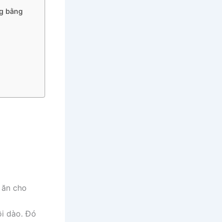
ng bằng
 ăn cho
ồi dào. Đó