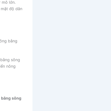
y mô lớn.
, mật độ dân
đồng bằng
g bằng sông
riển nông
g bằng sông