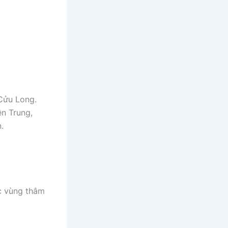
Cửu Long.
ền Trung,
.
ác vùng thâm