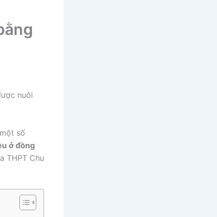
 bằng
được nuôi
 một số
ều ở đồng
của THPT Chu