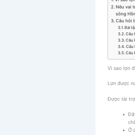
Nêu vai 
sông Hồ
Câu hỏi 
Bài tậ
Câu h
Câu h
Câu 
Câu h
Vì sao lợn 
Lợn được nu
Được tài tr
Đâ
chă
Ở 