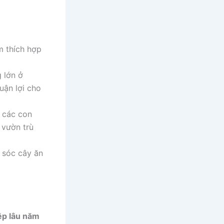
m thích hợp
 lớn ở
ận lợi cho
 các con
 vườn trù
 sóc cây ăn
ệp lâu năm