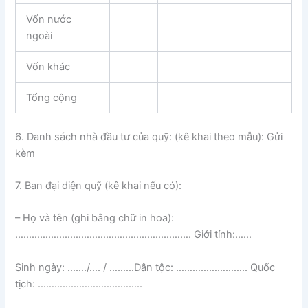
Vốn nước
ngoài
Vốn khác
Tổng cộng
6. Danh sách nhà đầu tư của quỹ: (kê khai theo mẫu): Gửi
kèm
7. Ban đại diện quỹ (kê khai nếu có):
– Họ và tên (ghi bằng chữ in hoa):
………………………………………………………. Giới tính:……
Sinh ngày: ……./…. / ………Dân tộc: …………………….. Quốc
tịch: ………………………………..