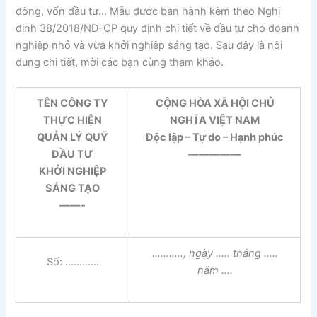
động, vốn đầu tư… Mẫu được ban hành kèm theo Nghị
định 38/2018/NĐ-CP quy định chi tiết về đầu tư cho doanh
nghiệp nhỏ và vừa khởi nghiệp sáng tạo. Sau đây là nội
dung chi tiết, mời các bạn cùng tham khảo.
TÊN CÔNG TY
CỘNG HÒA XÃ HỘI CHỦ
THỰC HIỆN
NGHĨA VIỆT NAM
QUẢN LÝ QUỸ
Độc lập – Tự do – Hạnh phúc
ĐẦU TƯ
—————
KHỞI NGHIỆP
SÁNG TẠO
——-
………..
, ngày
…..
tháng
…..
Số: …………
năm
….