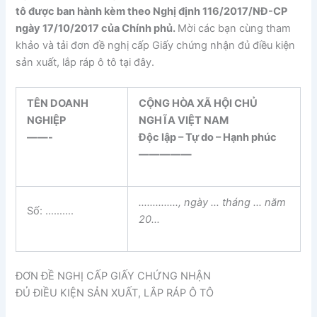
tô được ban hành kèm theo Nghị định 116/2017/NĐ-CP
ngày 17/10/2017 của Chính phủ.
Mời các bạn cùng tham
khảo và tải đơn đề nghị cấp Giấy chứng nhận đủ điều kiện
sản xuất, lắp ráp ô tô tại đây.
TÊN DOANH
CỘNG HÒA XÃ HỘI CHỦ
NGHIỆP
NGHĨA VIỆT NAM
——-
Độc lập – Tự do – Hạnh phúc
—————
…………..
, ngày … tháng … năm
Số: ……….
20…
ĐƠN ĐỀ NGHỊ CẤP GIẤY CHỨNG NHẬN
ĐỦ ĐIỀU KIỆN SẢN XUẤT, LẮP RÁP Ô TÔ