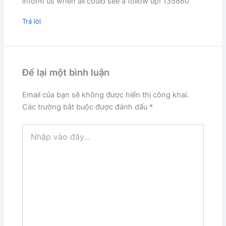
inform us when all could see a follow up! 135860
Trả lời
Để lại một bình luận
Email của bạn sẽ không được hiển thị công khai.
Các trường bắt buộc được đánh dấu
*
Nhập
vào
đây...