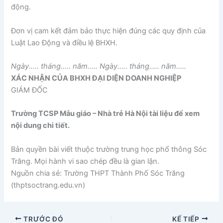
động.
Đơn vị cam kết đảm bảo thực hiện đúng các quy định của
Luật Lao Động và điều lệ BHXH.
Ngày..… tháng..… năm..… Ngày..… tháng..… năm..…
XÁC NHẬN CỦA BHXH ĐẠI DIỆN DOANH NGHIỆP
GIÁM ĐỐC
Trường TCSP Mẫu giáo – Nhà trẻ Hà Nội tài liệu để xem
nội dung chi tiết.
Bản quyền bài viết thuộc trường trung học phổ thông Sóc
Trăng. Mọi hành vi sao chép đều là gian lận.
Nguồn chia sẻ: Trường THPT Thành Phố Sóc Trăng
(thptsoctrang.edu.vn)
TRƯỚC ĐÓ
KẾ TIẾP