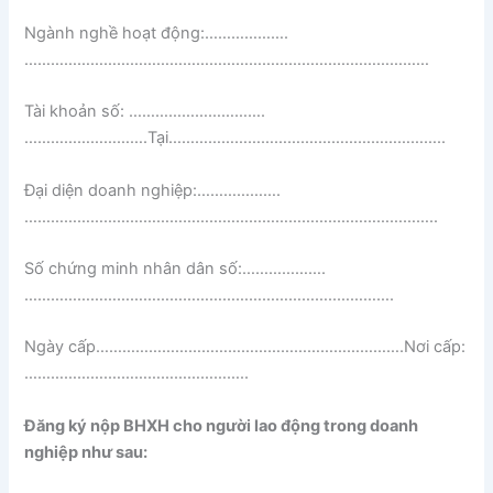
Ngành nghề hoạt động:
……………….
……………………………………………………………..
…………………
Tài khoản số:
………………………….
……………………….
Tại
………………………….
…………………………..
Đại diện doanh nghiệp:
……………….
……………………………………………………………..
…………………..
Số chứng minh nhân dân số:
……………….
……………………………………………………………..
………….
Ngày cấp
…………………………………
………………………….
Nơi cấp:
……………….
…………………………..
Đăng ký nộp BHXH cho người lao động trong doanh
nghiệp như sau: