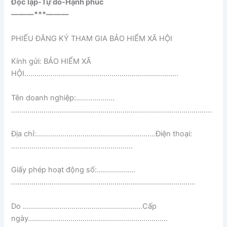
Độc lập-Tự do-Hạnh phúc
———***———
PHIẾU ĐĂNG KÝ THAM GIA BẢO HIỂM XÃ HỘI
Kính gửi: BẢO HIỂM XÃ
HỘI………………………………………………………………….
Tên doanh nghiệp:……………….
……………………………………………………………..
……………………….
Địa chỉ:
………………………….
……………………….
Điện thoại:
……………….
…………………………………..
Giấy phép hoạt động số:
……………….
……………………………………………………………..
………………..
Do
………………………….
……………………….
Cấp
ngày
………………………….
………………………………..