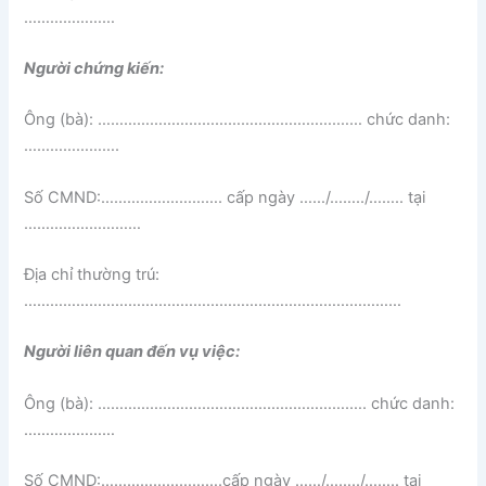
…………………
Người chứng kiến:
Ông (bà): ……………………………………………….…… chức danh:
………………….
Số CMND:………………………. cấp ngày ……/……../…….. tại
………………………
Địa chỉ thường trú:
……………………………………………………………………………
Người liên quan đến vụ việc:
Ông (bà): ………………………………………………….…. chức danh:
…………………
Số CMND:……………………….cấp ngày ……/……../…….. tại