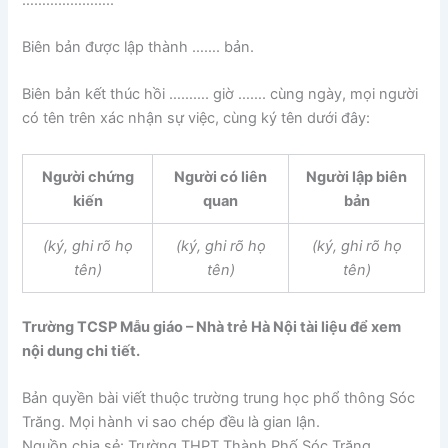
Biên bản được lập thành ……. bản.
Biên bản kết thúc hồi ………. giờ ……. cùng ngày, mọi người
có tên trên xác nhận sự việc, cùng ký tên dưới đây:
Người chứng
Người có liên
Người lập biên
kiến
quan
bản
(ký, ghi rõ họ
(ký, ghi rõ họ
(ký, ghi rõ họ
tên)
tên)
tên)
Trường TCSP Mẫu giáo – Nhà trẻ Hà Nội tài liệu để xem
nội dung chi tiết.
Bản quyền bài viết thuộc trường trung học phổ thông Sóc
Trăng. Mọi hành vi sao chép đều là gian lận.
Nguồn chia sẻ: Trường THPT Thành Phố Sóc Trăng