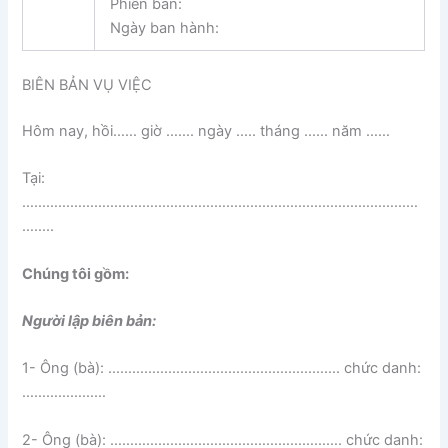
Phiên bản:
Ngày ban hành:
BIÊN BẢN VỤ VIỆC
Hôm nay, hồi…… giờ ……. ngày ….. tháng …… năm ……
Tại:
………………………………………………………………………………………
……..
Chúng tôi gồm:
Người lập biên bản:
1- Ông (bà): …………………………………………………. chức danh:
…………………
2- Ông (bà): …………………………………………………. chức danh: