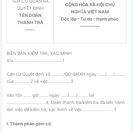
TÊN CƠ QUAN RA
CỘNG HÒA XÃ HỘI CHỦ
QUYẾT ĐỊNH
NGHĨA VIỆT NAM
TÊN ĐOÀN
Độc lập – Tự do – Hạnh phúc
THANH TRA
————–
——-
BIÊN BẢN KIỂM TRA, XÁC MINH
V/v……………………………………1
Căn cứ Quyết định số………../QĐ-BHXH ngày ……/……/………
của ………… 2 về việc……………….3
Vào hồi ……. giờ ……. ngày ……/……/……… tại
……………………………4; Đoàn thanh tra/kiểm tra đã tiến hành
làm việc để kiểm tra, xác minh về việc ……………………..1
I. Thành phần gồm có: