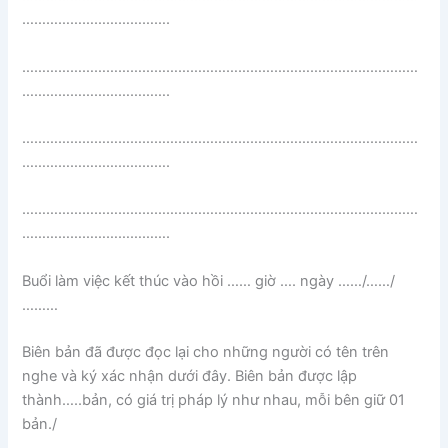
……………………………….
………………………………………………………………………………………
……………………………….
………………………………………………………………………………………
……………………………….
………………………………………………………………………………………
……………………………….
Buổi làm việc kết thúc vào hồi …… giờ …. ngày ……/……/
………
Biên bản đã được đọc lại cho những người có tên trên
nghe và ký xác nhận dưới đây. Biên bản được lập
thành…..bản, có giá trị pháp lý như nhau, mỗi bên giữ 01
bản./