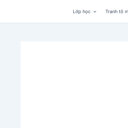
Nhảy
tới
Lớp học
Tranh tô 
nội
dung