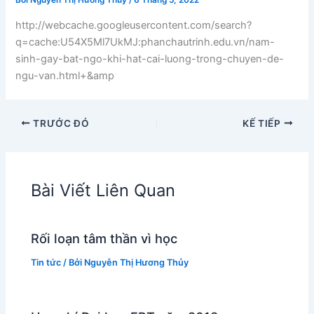
Bởi
Nguyễn Thị Hương Thủy
/
6 Tháng 5, 2022
http://webcache.googleusercontent.com/search?
q=cache:U54X5Ml7UkMJ:phanchautrinh.edu.vn/nam-
sinh-gay-bat-ngo-khi-hat-cai-luong-trong-chuyen-de-
ngu-van.html+&amp
TRƯỚC ĐÓ
KẾ TIẾP
Bài Viết Liên Quan
Rối loạn tâm thần vì học
Tin tức
/ Bởi
Nguyễn Thị Hương Thủy