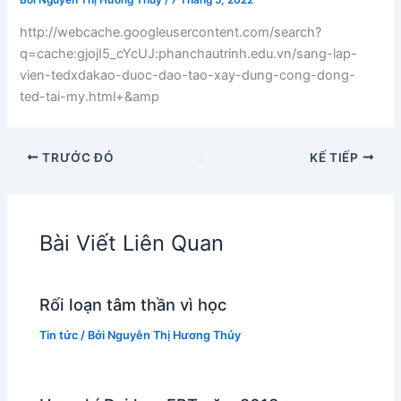
Bởi
Nguyễn Thị Hương Thủy
/
7 Tháng 5, 2022
http://webcache.googleusercontent.com/search?
q=cache:gjojI5_cYcUJ:phanchautrinh.edu.vn/sang-lap-
vien-tedxdakao-duoc-dao-tao-xay-dung-cong-dong-
ted-tai-my.html+&amp
TRƯỚC ĐÓ
KẾ TIẾP
Bài Viết Liên Quan
Rối loạn tâm thần vì học
Tin tức
/ Bởi
Nguyễn Thị Hương Thủy