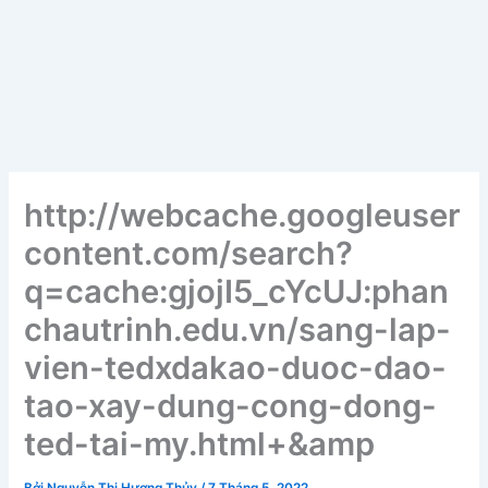
http://webcache.googleuser
content.com/search?
q=cache:gjojI5_cYcUJ:phan
chautrinh.edu.vn/sang-lap-
vien-tedxdakao-duoc-dao-
tao-xay-dung-cong-dong-
ted-tai-my.html+&amp