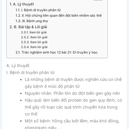
A. Lý thuyết
I. Bệnh di truyền phân tử
II. Hội chứng liên quan đến đột biến nhiễm sắc thể
III. Bệnh ung thư
B. Bài tập & Lời giải
Xem lời giải
Xem lời giải
Xem lời giải
Xem lời giải
Trắc nghiệm sinh học 12 bài 21: Di truyền y học
A. Lý thuyết
I. Bệnh di truyền phân tử
Là những bệnh di truyền được nghiên cứu cơ chế
gây bệnh ở mức độ phân tử
Nguyên nhân: Phần lớn do đột biến gen gây nên
Hậu quả: làm biến đổi protein do gen quy định, có
thể gây rối loạn các quá trình chuyển hóa trong
cơ thể
Một số bệnh: hồng cầu lưỡi liềm, máu khó đông,
pheninketo niệu, …