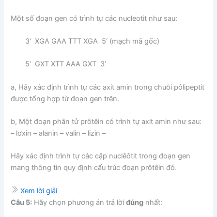
Một số đoạn gen có trình tự các nucleotit như sau:
3‘ XGA GAA TTT XGA 5‘ (mạch mã gốc)
5‘ GXT XTT AAA GXT 3‘
a, Hãy xác định trình tự các axit amin trong chuỗi pôlipeptit
được tổng hợp từ đoạn gen trên.
b, Một đoạn phân tử prôtêin có trình tự axit amin như sau:
– lơxin – alanin – valin – lizin –
Hãy xác định trình tự các cặp nuclêôtit trong đoạn gen
mang thông tin quy định cấu trúc đoạn prôtêin đó.
Xem lời giải
Câu 5:
Hãy chọn phương án trả lời
đúng
nhất: