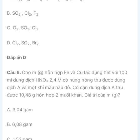
B. SO
, Cl
, F
2
2
2
C. O
, SO
, Cl
2
2
2
D. Cl
, SO
, Br
2
2
2
Đáp án D
Câu 6.
Cho m (g) hỗn hợp Fe và Cu tác dụng hết với 100
ml dung dịch HNO
2,4 M có nung nóng thu được dung
3
dịch A và một khí màu nâu đỏ. Cô cạn dung dịch A thu
được 10,48 g hỗn hợp 2 muối khan. Giá trị của m (g)?
A. 3,04 gam
B. 6,08 gam
C. 1,52 gam