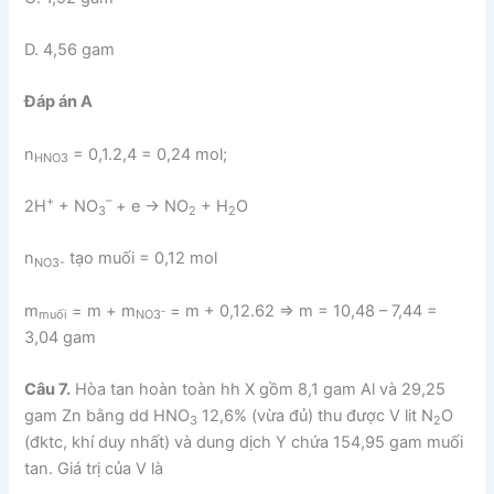
D. 4,56 gam
Đáp án A
n
= 0,1.2,4 = 0,24 mol;
HNO3
+
–
2H
+ NO
+ e → NO
+ H
O
3
2
2
n
tạo muối = 0,12 mol
NO3-
m
= m + m
= m + 0,12.62 ⇒ m = 10,48 – 7,44 =
–
muối
NO3
3,04 gam
Câu 7.
Hòa tan hoàn toàn hh X gồm 8,1 gam Al và 29,25
gam Zn bằng dd HNO
12,6% (vừa đủ) thu được V lit N
O
3
2
(đktc, khí duy nhất) và dung dịch Y chứa 154,95 gam muối
tan. Giá trị của V là