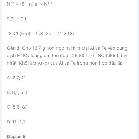
+5
+n
N
+ (5 – n) e → N
0,3 → 0,1
=> 0,1 (5-n) = 0,3 => n = 2 => NO
Câu 3.
Cho 13,7 g hỗn hợp hai kim loại Al và Fe vào dung
dịch HNO
loãng dư, thu được 26,88 lit khí NO (đktc) duy
3
nhất. Khối lượng (g) của Al và Fe trong hỗn hợp đầu là:
A. 2,7; 11
B. 8,1; 5,6
C. 5,6; 8,1
D. 11; 2,7
Đáp án B