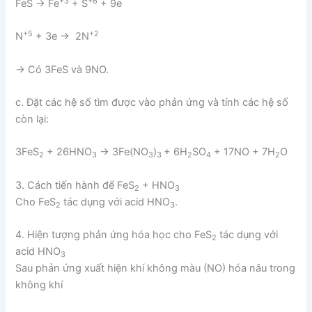
+3
+6
FeS → Fe
+ S
+ 9e
+5
+2
N
+ 3e → 2N
→ Có 3FeS và 9NO.
c. Đặt các hệ số tìm được vào phản ứng và tính các hệ số
còn lại:
3FeS
+ 26HNO
→ 3Fe(NO
)
+ 6H
SO
+ 17NO + 7H
O
2
3
3
3
2
4
2
3. Cách tiến hành để FeS
+ HNO
2
3
Cho FeS
tác dụng với acid HNO
.
2
3
4. Hiện tượng phản ứng hóa học cho FeS
tác dụng với
2
acid HNO
3
Sau phản ứng xuất hiện khí không màu (NO) hóa nâu trong
không khí