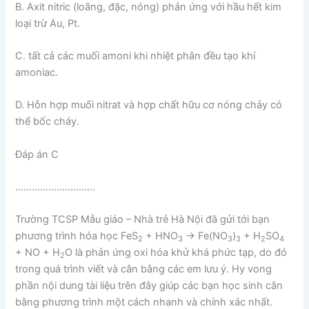
B. Axit nitric (loãng, đặc, nóng) phản ứng với hầu hết kim
loại trừ Au, Pt.
C. tất cả các muối amoni khi nhiệt phân đều tạo khí
amoniac.
D. Hỗn hợp muối nitrat và hợp chất hữu cơ nóng chảy có
thể bốc cháy.
Đáp án C
………………………..
Trường TCSP Mẫu giáo – Nhà trẻ Hà Nội đã gửi tới bạn
phương trình hóa học FeS
+ HNO
→ Fe(NO
)
+ H
SO
2
3
3
3
2
4
+ NO + H
O là phản ứng oxi hóa khử khá phức tạp, do đó
2
trong quá trình viết và cân bằng các em lưu ý. Hy vong
phần nội dung tài liệu trên đây giúp các bạn học sinh cân
bằng phương trình một cách nhanh và chính xác nhất.