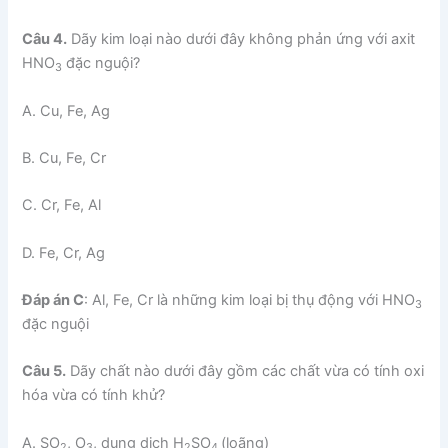
Câu 4.
Dãy kim loại nào dưới đây không phản ứng với axit
HNO
đặc nguội?
3
A. Cu, Fe, Ag
B. Cu, Fe, Cr
C. Cr, Fe, Al
D. Fe, Cr, Ag
Đáp án C
: Al, Fe, Cr là những kim loại bị thụ động với HNO
3
đặc nguội
Câu 5.
Dãy chất nào dưới đây gồm các chất vừa có tính oxi
hóa vừa có tính khử?
A. SO
, O
, dung dịch H
SO
(loãng)
2
3
2
4