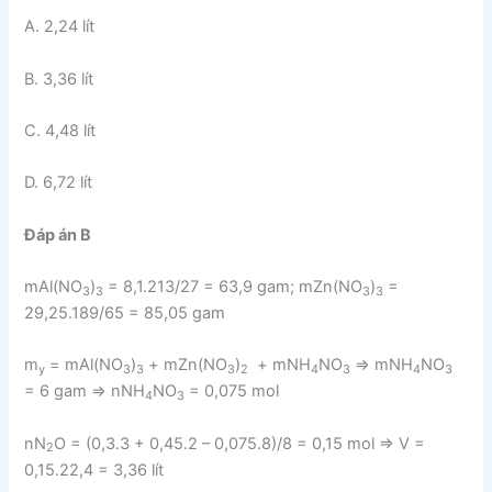
A. 2,24 lít
B. 3,36 lít
C. 4,48 lít
D. 6,72 lít
Đáp án B
mAl(NO
)
= 8,1.213/27 = 63,9 gam; mZn(NO
)
=
3
3
3
3
29,25.189/65 = 85,05 gam
m
= mAl(NO
)
+ mZn(NO
)
+ mNH
NO
⇒ mNH
NO
y
3
3
3
2
4
3
4
3
= 6 gam ⇒ nNH
NO
= 0,075 mol
4
3
nN
O = (0,3.3 + 0,45.2 – 0,075.8)/8 = 0,15 mol ⇒ V =
2
0,15.22,4 = 3,36 lít