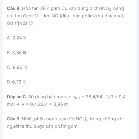
Câu 8.
Hòa tan 38,4 gam Cu vào dung dịchHNO
loãng
3
dư, thu được V lít khí NO (đktc, sản phẩm khử duy nhất).
Giá trị của V:
A. 2,24 lít
B. 3,36 lít
C. 8,96 lít
D. 6,72 lít
Đáp án C.
Sử dụng bảo toàn e: n
= 38,4/64 . 2/3 = 0,4
NO
mol ⇒ V = 0,4.22,4 = 8,96 lít
Câu 9.
Nhiệt phân hoàn toàn Fe(NO
)
trong không khí
3
2
người ta thu được sản phẩm gồm