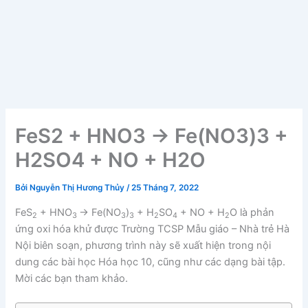
FeS2 + HNO3 → Fe(NO3)3 +
H2SO4 + NO + H2O
Bởi
Nguyễn Thị Hương Thủy
/
25 Tháng 7, 2022
FeS
+ HNO
→ Fe(NO
)
+ H
SO
+ NO + H
O là phản
2
3
3
3
2
4
2
ứng oxi hóa khử được Trường TCSP Mẫu giáo – Nhà trẻ Hà
Nội biên soạn, phương trình này sẽ xuất hiện trong nội
dung các bài học Hóa học 10, cũng như các dạng bài tập.
Mời các bạn tham khảo.