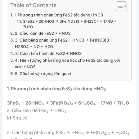
Table of Contents
1. Phương trình phản ứng FeS2 tác dụng HNO3
3FeS2 + 26HNO3 → 3Fe(NO3)3 + 6H2SO4 + 17NO +
7H2O
2. Điều kiện để FeS2 + HNO3
3. Cân bằng phản ứng FeS2 + HNO3 → Fe(NO3)3 +
H2SO4 + NO + H2O
3. Cách tiến hành để FeS2 + HNO3
4. Hiện tượng phản ứng hóa học cho FeS2 tác dụng với
acid HNO3
5. Câu hỏi vận dụng liên quan
1. Phương trình phản ứng FeS
tác dụng HNO
2
3
3FeS
+ 26HNO
→ 3Fe(NO
)
+ 6H
SO
+ 17NO + 7H
O
2
3
3
3
2
4
2
2. Điều kiện để FeS
+ HNO
2
3
Không có
3. Cân bằng phản ứng FeS
+ HNO
→ Fe(NO
)
+ H
SO
2
3
3
3
2
4