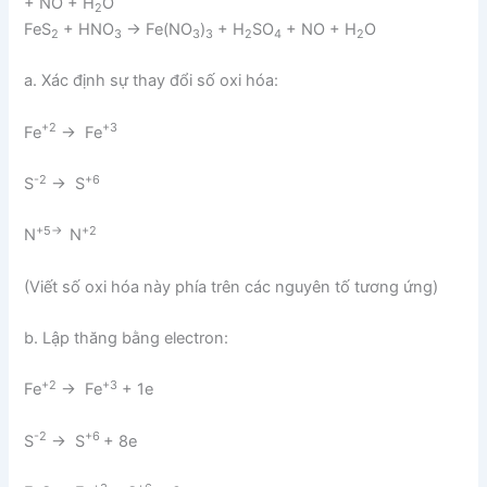
+ NO + H
O
2
FeS
+ HNO
→ Fe(NO
)
+ H
SO
+ NO + H
O
2
3
3
3
2
4
2
a. Xác định sự thay đổi số oxi hóa:
+2
+3
Fe
→ Fe
-2
+6
S
→ S
+5→
+2
N
N
(Viết số oxi hóa này phía trên các nguyên tố tương ứng)
b. Lập thăng bằng electron:
+2
+3
Fe
→ Fe
+ 1e
-2
+6
S
→ S
+ 8e