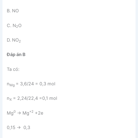
B. NO
C. N
O
2
D. NO
2
Đáp án B
Ta có:
n
= 3,6/24 = 0,3 mol
Mg
n
= 2,24/22,4 =0,1 mol
X
0
+2
Mg
→ Mg
+2e
0,15 → 0,3