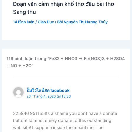
Đoạn văn cảm nhận khổ thơ đầu bài thơ
Sang thu
14 Bình luận
/
Giáo Dục
/ Bởi
Nguyễn Thị Hương Thủy
119 bình luận trong “FeS2 + HNO3 → Fe(NO3)3 + H2SO4
+ NO + H2O”
ปั้มวิวไลฟ์สด facebook
23 Tháng 4, 2026 tại 18:33
325946 951155Its a shame you dont have a donate
button! Id most surely donate to this outstanding
web site! I suppose inside the meantime ill be