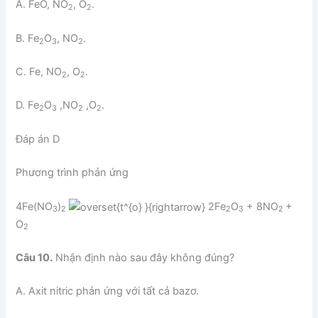
A. FeO, NO
, O
.
2
2
B. Fe
O
, NO
.
2
3
2
C. Fe, NO
, O
.
2
2
D. Fe
O
,NO
,O
.
2
3
2
2
Đáp án D
Phương trình phản ứng
4Fe(NO
)
2Fe
O
+ 8NO
+
3
2
2
3
2
O
2
Câu 10.
Nhận định nào sau đây không đúng?
A. Axit nitric phản ứng với tất cả bazơ.