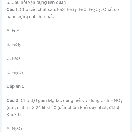
5. Câu hỏi vận dụng liên quan
Câu 1.
Cho các chất sau: FeS, FeS
, FeO, Fe
O
. Chất có
2
2
3
hàm lượng sắt lớn nhất.
A. FeS
B. FeS
2
C. FeO
D. Fe
O
2
3
Đáp án C
Câu 2.
Cho 3,6 gam Mg tác dụng hết với dung dịch HNO
3
(dư), sinh ra 2,24 lít khí X (sản phẩm khử duy nhất, đktc).
Khí X là:
A. N
O
2
5