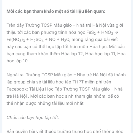
Mời các bạn tham khảo một số tài liệu liên quan:
Trên đây Trường TCSP Mẫu giáo – Nhà trẻ Hà Nội vừa giới
thiệu tới các bạn phương trình hóa học FeS
+ HNO
→
2
3
Fe(NO
)
+ H
SO
+ NO + H
O, mong rằng qua bài viết
3
3
2
4
2
này các bạn có thể học tập tốt hơn môn Hóa học. Mời các
bạn cùng tham khảo thêm Hóa lớp 12, Hóa học lớp 11, Hóa
học lớp 10.
Ngoài ra, Trường TCSP Mẫu giáo – Nhà trẻ Hà Nội đã thành
lập group chia sẻ tài liệu học tập THPT miễn phí trên
Facebook:
Tài Liệu Học Tập Trường TCSP Mẫu giáo – Nhà
trẻ Hà Nội
. Mời các bạn học sinh tham gia nhóm, để có
thể nhận được những tài liệu mới nhất.
Chúc các bạn học tập tốt.
Bản quyền bài viết thuộc trường trung học phổ thông Sóc