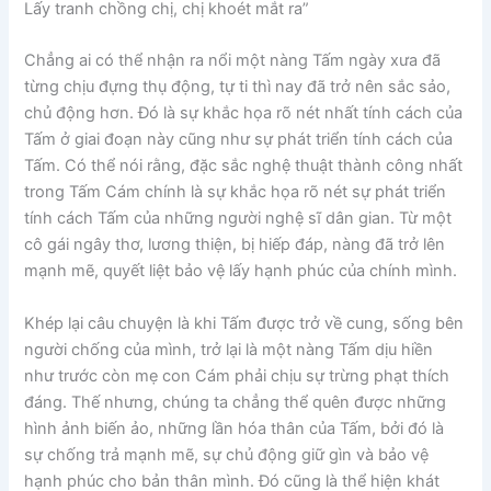
Lấy tranh chồng chị, chị khoét mắt ra”
Chẳng ai có thể nhận ra nổi một nàng Tấm ngày xưa đã
từng chịu đựng thụ động, tự ti thì nay đã trở nên sắc sảo,
chủ động hơn. Đó là sự khắc họa rõ nét nhất tính cách của
Tấm ở giai đoạn này cũng như sự phát triển tính cách của
Tấm. Có thể nói rằng, đặc sắc nghệ thuật thành công nhất
trong Tấm Cám chính là sự khắc họa rõ nét sự phát triển
tính cách Tấm của những người nghệ sĩ dân gian. Từ một
cô gái ngây thơ, lương thiện, bị hiếp đáp, nàng đã trở lên
mạnh mẽ, quyết liệt bảo vệ lấy hạnh phúc của chính mình.
Khép lại câu chuyện là khi Tấm được trở về cung, sống bên
người chống của mình, trở lại là một nàng Tấm dịu hiền
như trước còn mẹ con Cám phải chịu sự trừng phạt thích
đáng. Thế nhưng, chúng ta chẳng thể quên được những
hình ảnh biến ảo, những lần hóa thân của Tấm, bởi đó là
sự chống trả mạnh mẽ, sự chủ động giữ gìn và bảo vệ
hạnh phúc cho bản thân mình. Đó cũng là thể hiện khát