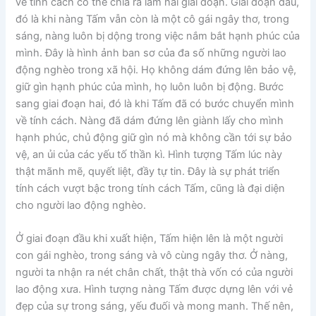
về tính cách có thể chia ra làm hai giai đoạn. Giai đoạn đầu,
đó là khi nàng Tấm vẫn còn là một cô gái ngây thơ, trong
sáng, nàng luôn bị dộng trong việc nắm bắt hạnh phúc của
mình. Đây là hình ảnh ban sơ của đa số những người lao
động nghèo trong xã hội. Họ không dám đứng lên bảo vệ,
giữ gìn hạnh phúc của mình, họ luôn luôn bị động. Bước
sang giai đoạn hai, đó là khi Tấm đã có bước chuyển mình
về tính cách. Nàng đã dám đứng lên giành lấy cho mình
hạnh phúc, chủ động giữ gìn nó mà không cần tới sự bảo
vệ, an ủi của các yếu tố thần kì. Hình tượng Tấm lúc này
thật mãnh mẽ, quyết liệt, đầy tự tin. Đây là sự phát triển
tính cách vượt bậc trong tính cách Tấm, cũng là đại diện
cho người lao động nghèo.
Ở giai đoạn đầu khi xuất hiện, Tấm hiện lên là một người
con gái nghèo, trong sáng và vô cùng ngây thơ. Ở nàng,
người ta nhận ra nét chân chất, thật thà vốn có của người
lao động xưa. Hình tượng nàng Tấm được dựng lên với vẻ
đẹp của sự trong sáng, yếu đuối và mong manh. Thế nên,