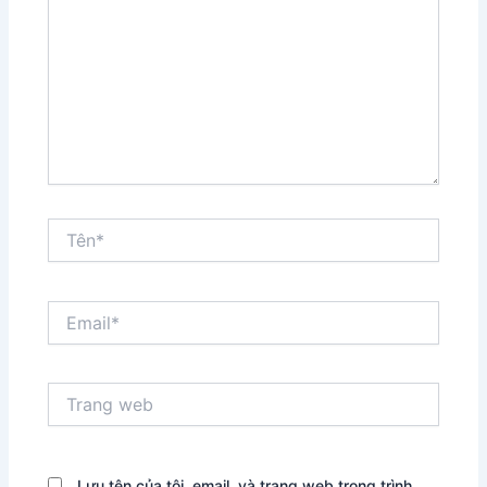
đây...
Tên*
Email*
Trang
web
Lưu tên của tôi, email, và trang web trong trình