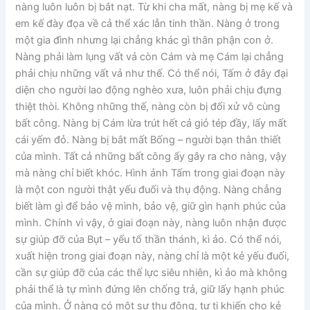
nàng luôn luôn bị bắt nạt. Từ khi cha mất, nàng bị mẹ kế và
em kế đày đọa về cả thể xác lẫn tinh thần. Nàng ở trong
một gia đình nhưng lại chẳng khác gì thân phận con ở.
Nàng phải làm lụng vất vả còn Cám và mẹ Cám lại chẳng
phải chịu những vất vả như thế. Có thể nói, Tấm ở đây đại
diện cho người lao động nghèo xưa, luôn phải chịu đựng
thiệt thòi. Không những thế, nàng còn bị đối xử vô cùng
bất công. Nàng bị Cám lừa trút hết cả giỏ tép đầy, lấy mất
cái yếm đỏ. Nàng bị bắt mất Bống – người bạn thân thiết
của mình. Tất cả những bất công ấy gây ra cho nàng, vậy
mà nàng chỉ biết khóc. Hình ảnh Tấm trong giai đoạn này
là một con người thật yếu đuối và thụ động. Nàng chẳng
biết làm gì để bảo vệ mình, bảo vệ, giữ gìn hạnh phúc của
mình. Chính vì vậy, ở giai đoạn này, nàng luôn nhận được
sự giúp đỡ của Bụt – yếu tố thần thánh, kì ảo. Có thể nói,
xuất hiện trong giai đoạn này, nàng chỉ là một kẻ yếu đuối,
cần sự giúp đỡ của các thế lực siêu nhiên, kì ảo mà không
phải thể là tự mình đứng lên chống trả, giữ lấy hạnh phúc
của mình. Ở nàng có một sự thụ động, tự ti khiến cho kẻ