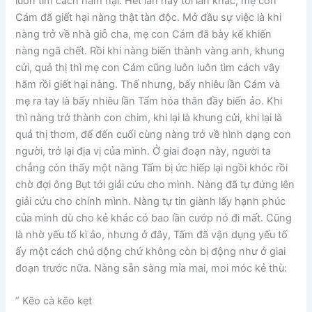
luôn tìm cách hãm hại. Hết lần này tới lần khác, mẹ con
Cám đã giết hại nàng thật tàn độc. Mở đầu sự việc là khi
nàng trở về nhà giỗ cha, mẹ con Cám đã bày kế khiến
nàng ngã chết. Rồi khi nàng biến thành vàng anh, khung
cửi, quả thị thì mẹ con Cám cũng luôn luôn tìm cách vây
hãm rồi giết hại nàng. Thế nhưng, bấy nhiêu lần Cám và
mẹ ra tay là bấy nhiêu lần Tấm hóa thân đầy biến ảo. Khi
thì nàng trở thành con chim, khi lại là khung cửi, khi lại là
quả thị thơm, để đến cuối cùng nàng trở về hình dạng con
người, trở lại địa vị của mình. Ở giai đoạn này, người ta
chẳng còn thấy một nàng Tấm bị ức hiếp lại ngồi khóc rồi
chờ đợi ông Bụt tới giải cứu cho mình. Nàng đã tự đứng lên
giải cứu cho chính mình. Nàng tự tin giành lấy hạnh phúc
của mình dù cho kẻ khác có bao lần cướp nó đi mất. Cũng
là nhờ yếu tố kì ảo, nhưng ở đây, Tấm đã vận dụng yếu tố
ấy một cách chủ dộng chứ không còn bị động như ở giai
đoạn trước nữa. Nàng sẵn sàng mỉa mai, moi móc kẻ thù:
” Kẽo cà kẽo kẹt