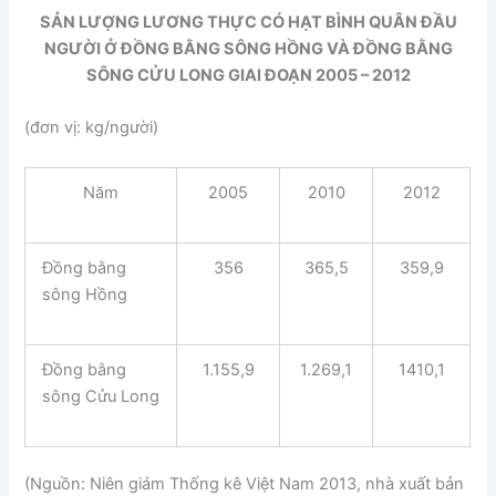
SẢN LƯỢNG LƯƠNG THỰC CÓ HẠT BÌNH QUÂN ĐẦU
NGƯỜI Ở ĐỒNG BẰNG SÔNG HỒNG VÀ ĐỒNG BẰNG
SÔNG CỬU LONG GIAI ĐOẠN 2005 – 2012
(đơn vị: kg/người)
Năm
2005
2010
2012
Đồng bằng
356
365,5
359,9
sông Hồng
Đồng bằng
1.155,9
1.269,1
1410,1
sông Cửu Long
(Nguồn: Niên giám Thống kê Việt Nam 2013, nhà xuất bản