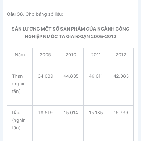
Câu 36
. Cho bảng số liệu:
SẢN LƯỢNG MỘT SỐ SẢN PHẨM CỦA NGÀNH CÔNG
NGHIỆP NƯỚC TA GIAI ĐOẠN 2005-2012
Năm
2005
2010
2011
2012
Than
34.039
44.835
46.611
42.083
(nghìn
tấn)
Dầu
18.519
15.014
15.185
16.739
(nghìn
tấn)