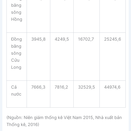
bằng
sông
Hồng
Đồng
3945,8
4249,5
16702,7
25245,6
bằng
sông
Cửu
Long
Cả
7666,3
7816,2
32529,5
44974,6
nước
(Nguồn: Niên giám thống kê Việt Nam 2015, Nhà xuất bản
Thống kê, 2016)