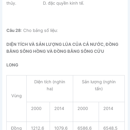
thủy. D. đặc quyền kinh tế.
Câu 28
: Cho bảng số liệu:
DIỆN TÍCH VÀ SẢN LƯỢNG LÚA CỦA CẢ NƯỚC, ĐỒNG
BẰNG SÔNG HỒNG VÀ ĐỒNG BẰNG SÔNG CỬU
LONG
Diện tích (nghìn
Sản lượng (nghìn
ha)
tấn)
Vùng
2000
2014
2000
2014
Đồng
1212,6
1079,6
6586,6
6548,5