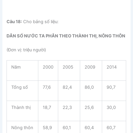
Câu 18:
Cho bảng số liệu:
DÂN SỐ NƯỚC TA PHÂN THEO THÀNH THỊ, NÔNG THÔN
(Đơn vị: triệu người)
Năm
2000
2005
2009
2014
Tổng số
77,6
82,4
86,0
90,7
Thành thị
18,7
22,3
25,6
30,0
Nông thôn
58,9
60,1
60,4
60,7