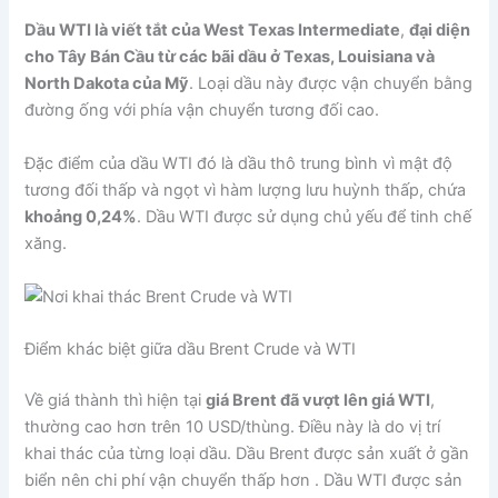
Dầu WTI là viết tắt của West Texas Intermediate
,
đại diện
cho Tây Bán Cầu từ các bãi dầu ở Texas, Louisiana và
North Dakota của Mỹ
. Loại dầu này được vận chuyển bằng
đường ống với phía vận chuyển tương đối cao.
Đặc điểm của dầu WTI đó là dầu thô trung bình vì mật độ
tương đối thấp và ngọt vì hàm lượng lưu huỳnh thấp, chứa
khoảng 0,24%
. Dầu WTI được sử dụng chủ yếu để tinh chế
xăng.
Điểm khác biệt giữa dầu Brent Crude và WTI
Về giá thành thì hiện tại
giá Brent đã vượt lên giá WTI
,
thường cao hơn trên 10 USD/thùng. Điều này là do vị trí
khai thác của từng loại dầu. Dầu Brent được sản xuất ở gần
biển nên chi phí vận chuyển thấp hơn . Dầu WTI được sản