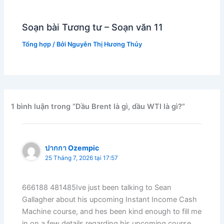
Soạn bài Tương tư – Soạn văn 11
Tổng hợp
/ Bởi
Nguyễn Thị Hương Thủy
1 bình luận trong “Dầu Brent là gì, dầu WTI là gì?”
ปากกา Ozempic
25 Tháng 7, 2026 tại 17:57
666188 481485Ive just been talking to Sean
Gallagher about his upcoming Instant Income Cash
Machine course, and hes been kind enough to fill me
in on a few details regarding his upcoming course.