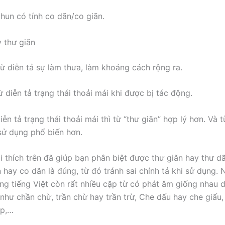
chun có tính co dãn/co giãn.
 thư giãn
ừ diễn tả sự làm thưa, làm khoảng cách rộng ra.
ừ diễn tả trạng thái thoải mái khi được bị tác động.
diễn tả trạng thái thoải mái thì từ “thư giãn” hợp lý hơn. Và t
ử dụng phổ biến hơn.
i thích trên đã giúp bạn phân biệt được thư giãn hay thư dã
 hay co dãn là đúng, từ đó tránh sai chính tả khi sử dụng. 
ong tiếng Việt còn rất nhiều cặp từ có phát âm giống nhau 
ả như chần chừ, trần chừ hay trần trừ, Che dấu hay che giấu
ập,…