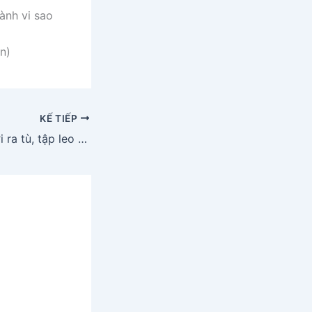
ành vi sao
n)
KẾ TIẾP
Bình giảng bài Mới ra tù, tập leo núi (Tân xuất ngục, học đăng sơn)