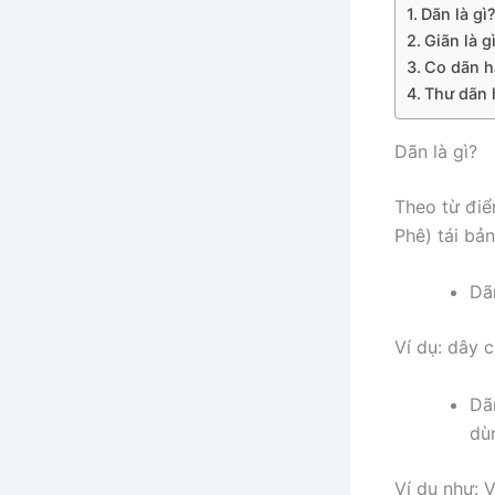
Dãn là gì
Giãn là g
Co dãn h
Thư dãn 
Dãn là gì?
Theo từ điể
Phê) tái bả
Dã
Ví dụ: dây 
Dã
dù
Ví dụ như: 