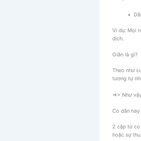
Dãn
Ví dụ: Mọi
dịch.
Giãn là gì?
Theo như cu
tương tự như
=>> Như vậy
Co dãn hay 
2 cặp từ co
hoặc sự thu