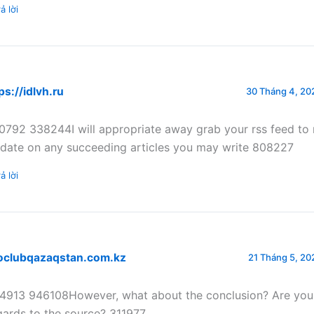
ả lời
ps://idlvh.ru
30 Tháng 4, 202
0792 338244I will appropriate away grab your rss feed to
 date on any succeeding articles you may write 808227
ả lời
toclubqazaqstan.com.kz
21 Tháng 5, 202
4913 946108However, what about the conclusion? Are you 
gards to the source? 311977