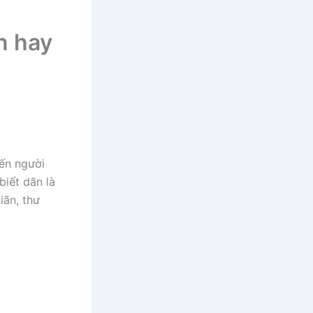
n hay
iến người
biết dãn là
iãn, thư