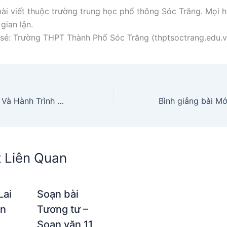
ài viết thuộc trường trung học phổ thông Sóc Trăng. Mọi h
gian lận.
sẻ: Trường THPT Thành Phố Sóc Trăng (thptsoctrang.edu.v
Trương Thảo Nhi Và Hành Trình Giảm Cân
t Liên Quan
Lai
Soạn bài
ạn
Tương tư –
Soạn văn 11