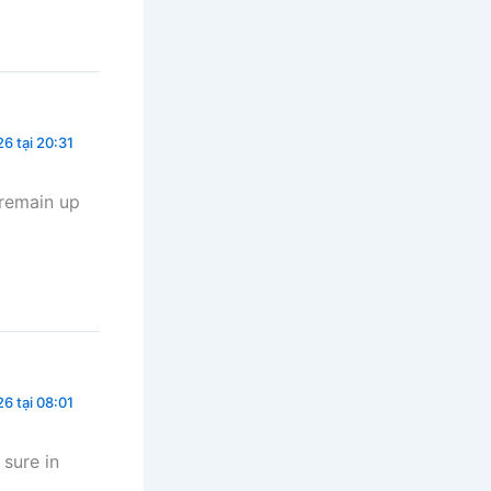
6 tại 20:31
 remain up
6 tại 08:01
sure in