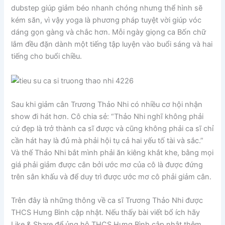
dubstep giúp giảm béo nhanh chóng nhưng thể hình sẽ
kém săn, vì vậy yoga là phương pháp tuyệt vời giúp vóc
dáng gọn gàng và chắc hơn. Mỗi ngày giọng ca Bốn chữ
lắm đều đặn dành một tiếng tập luyện vào buổi sáng và hai
tiếng cho buổi chiều.
Sau khi giảm cân Trương Thảo Nhi có nhiều cơ hội nhận
show đi hát hơn. Cô chia sẻ: “Thảo Nhi nghĩ không phải
cứ đẹp là trở thành ca sĩ được và cũng không phải ca sĩ chỉ
cần hát hay là đủ mà phải hội tụ cả hai yếu tố tài và sắc.”
Và thế Thảo Nhi bắt mình phải ăn kiêng khắt khe, bằng mọi
giá phải giảm được cân bởi ước mơ của cô là được đứng
trên sân khấu và để duy trì được ước mơ cô phải giảm cân.
Trên đây là những thông về ca sĩ Trương Thảo Nhi được
THCS Hưng Bình cập nhật. Nếu thấy bài viết bổ ích hãy
Like & Share để ủng hộ THCS Hưng Bình cập nhật thêm