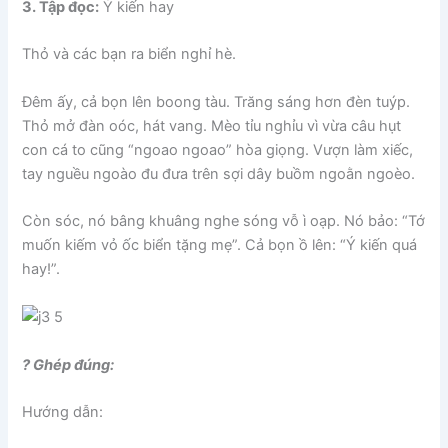
3. Tập đọc:
Ý kiến hay
Thỏ và các bạn ra biển nghỉ hè.
Đêm ấy, cả bọn lên boong tàu. Trăng sáng hơn đèn tuýp.
Thỏ mở đàn oóc, hát vang. Mèo tỉu nghỉu vì vừa câu hụt
con cá to cũng “ngoao ngoao” hòa giọng. Vượn làm xiếc,
tay nguều ngoào đu đưa trên sợi dây buồm ngoằn ngoèo.
Còn sóc, nó bâng khuâng nghe sóng vỗ ì oạp. Nó bảo: “Tớ
muốn kiếm vỏ ốc biển tặng mẹ”. Cả bọn ồ lên: “Ý kiến quá
hay!”.
? Ghép đúng:
Hướng dẫn: