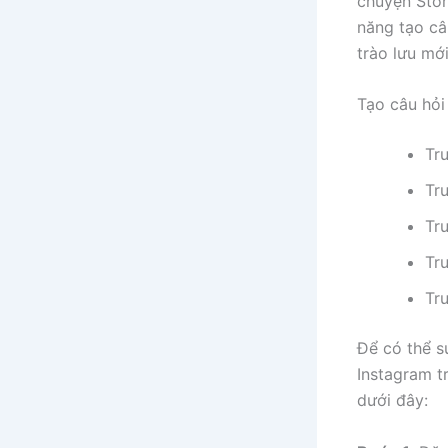
chuyện Stor
năng tạo câ
trào lưu mớ
Tạo câu hỏi
Tr
Tr
Tr
Tr
Tr
Để có thể s
Instagram t
dưới đây: