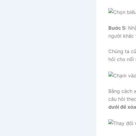
Bước 5:
Nhậ
người khác 
Chúng ta c
hỏi cho nổi
Bằng cách x
câu hỏi the
dưới để xóa