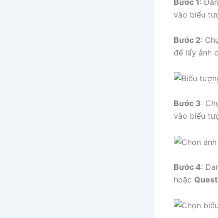
Bước 1
: Đă
vào biểu t
Bước 2
: Ch
để lấy ảnh 
Bước 3
: Ch
vào biểu t
Bước 4
: Da
hoặc
Quest