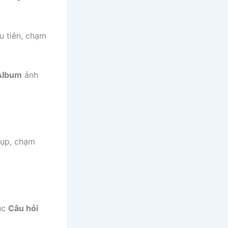
u tiên, chạm
Album
ảnh
hụp, chạm
mục
Câu hỏi