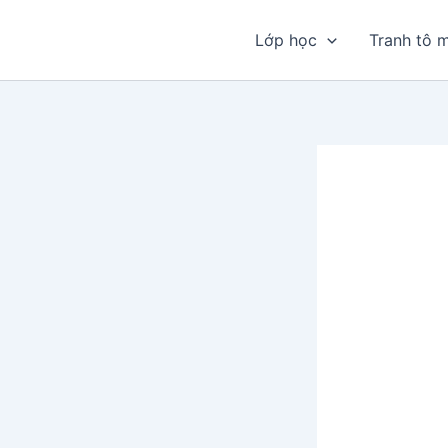
Nhảy
tới
Lớp học
Tranh tô 
nội
dung