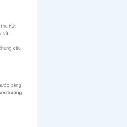
thu hút
 tất.
khung câu
thước bảng
kéo xuống