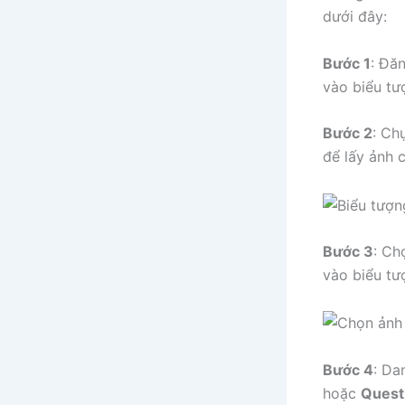
dưới đây:
Bước 1
: Đă
vào biểu t
Bước 2
: Ch
để lấy ảnh 
Bước 3
: Ch
vào biểu t
Bước 4
: Da
hoặc
Quest