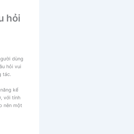
u hỏi
người dùng
u hỏi vui
 tác.
h năng kể
 với tính
ạo nên một