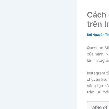
Cách 
trên 
Bởi
Nguyễn Th
Question St
của mình. N
lên Instagr
Instagram t
chuyện Stor
năng tạo câ
trào lưu mớ
Table of