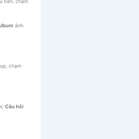
u tiên, chạm
Album
ảnh
hụp, chạm
mục
Câu hỏi