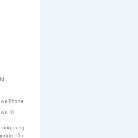
id
ows Phone
ows 10
t ứng dụng
 hướng dẫn