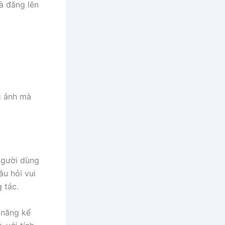
à đăng lên
c ảnh mà
người dùng
u hỏi vui
 tác.
h năng kể