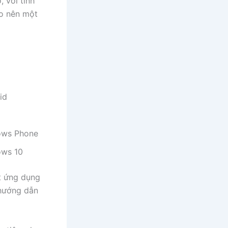
 với tính
ạo nên một
id
ows Phone
ows 10
t ứng dụng
 hướng dẫn