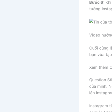
Bước 6
: Kh
tường Insta
Video hướng
Cuối cùng l
bạn vừa tạo
Xem thêm Cá
Question St
của mình. N
lên Instagr
Instagram t