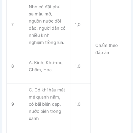
Nhờ có đất phù
sa màu mỡ,
nguồn nước dồi
7
1,0
dào, người dân có
nhiều kinh
nghiệm trồng lúa.
Chấm theo
đáp án
A. Kinh, Khơ-me,
8
1,0
Chăm, Hoa.
C. Có khí hậu mát
mẻ quanh năm,
9
có bãi biển đẹp,
1,0
nước biển trong
xanh