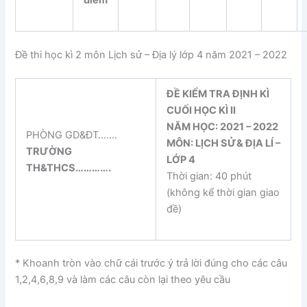
Đề thi học kì 2 môn Lịch sử – Địa lý lớp 4 năm 2021 – 2022
ĐỀ KIỂM TRA ĐỊNH KÌ
CUỐI HỌC KÌ II
NĂM HỌC: 2021 – 2022
PHÒNG GD&ĐT…….
MÔN: LỊCH SỬ& ĐỊA LÍ –
TRƯỜNG
LỚP 4
TH&THCS
………….
Thời gian: 40 phút
(không kể thời gian giao
đề)
* Khoanh tròn vào chữ cái trước ý trả lời đúng cho các câu
1,2,4,6,8,9 và làm các câu còn lại theo yêu cầu