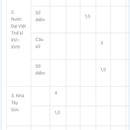
2.
Số
1,0
Nước
điểm
Đại Việt
Thế kỉ
Câu
XVI-
3
số
XVIII
Số
1,0
điểm
4
3. Nhà
Tây
Sơn
1,0