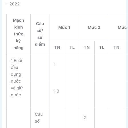
– 2022
Mạch
Câu
kiến
Mức 1
Mức 2
Mức
số/
thức
số
kỹ
điểm
TN
TL
TN
TL
TN
năng
1.Buổi
1
đầu
dựng
nước
và giữ
1,0
nước
Câu
2
số