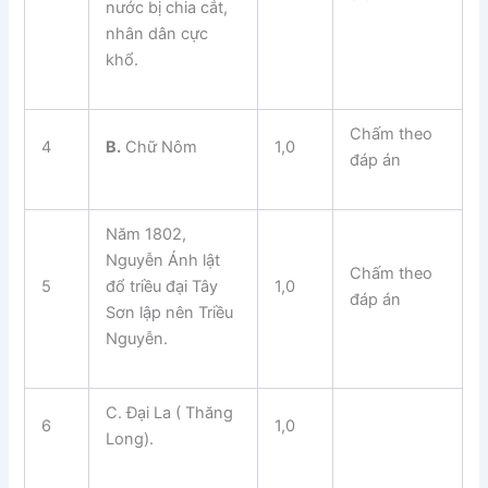
nước bị chia cắt,
nhân dân cực
khổ.
Chấm theo
4
B.
Chữ Nôm
1,0
đáp án
Năm 1802,
Nguyễn Ánh lật
Chấm theo
5
đổ triều đại Tây
1,0
đáp án
Sơn lập nên Triều
Nguyễn.
C. Đại La ( Thăng
6
1,0
Long).