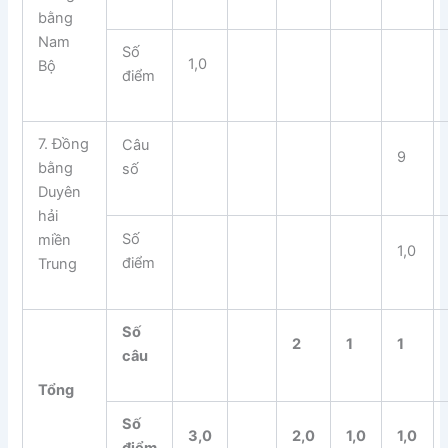
bằng
Nam
Số
1,0
Bộ
điểm
7. Đồng
Câu
9
bằng
số
Duyên
hải
Số
miền
1,0
điểm
Trung
Số
2
1
1
câu
Tổng
Số
3,0
2,0
1,0
1,0
điểm