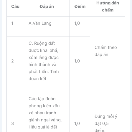
Hướng dẫn
Câu
Đáp án
Điểm
chấm
1
A.Văn Lang
1,0
C. Ruộng đất
Chấm theo
được khai phá,
đáp án
xóm làng được
2
1,0
hình thành và
phát triển. Tình
đoàn kết
Các tập đoàn
phong kiến xâu
xé nhau tranh
Đúng mỗi ý
giành ngai vàng.
3
1,0
đạt 0,5
Hậu quả là đất
điểm.