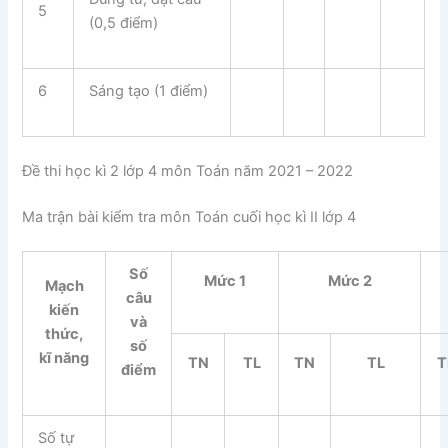
5
(0,5 điểm)
6
Sáng tạo (1 điểm)
Đề thi học kì 2 lớp 4 môn Toán năm 2021 – 2022
Ma trận bài kiểm tra môn Toán cuối học kì II lớp 4
Số
Mức 1
Mức 2
Mạch
câu
kiến
và
thức,
số
kĩ năng
TN
TL
TN
TL
T
điểm
Số tự