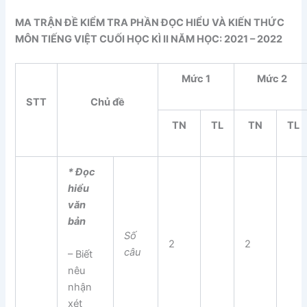
MA TRẬN ĐỀ KIỂM TRA PHẦN ĐỌC HIỂU VÀ KIẾN THỨC
MÔN TIẾNG VIỆT CUỐI HỌC KÌ II
NĂM HỌC: 202
1
– 202
2
Mức 1
Mức 2
STT
Chủ đề
TN
TL
TN
TL
* Đọc
hiểu
văn
bản
Số
2
2
câu
– Biết
nêu
nhận
xét