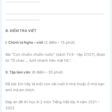
…………………………….
………………………………………………………………………………………
…………………………….
B. KIỂM TRA VIẾT
I. Chính tả Nghe – viết
(2 điểm – 15 phút)
Bài “Con chuồn chuồn nước” (sách TV4 – tập 2/127), đoạn
từ “Ôi chao … lướt nhanh trên mặt hồ.”.
II. Tập làm văn:
(8 điểm – 35 phút)
Đề bài: Em hãy tả một con vật nuôi ở nhà (hoặc ở nhà bạn
em) mà em thích.
Đáp án đề thi học kì 2 môn Tiếng Việt lớp 4 năm 2021 –
2022