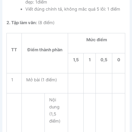
đẹp: 1điểm
Viết đúng chính tả, không mắc quá 5 lỗi: 1 điểm
2. Tập làm văn:
(8 điểm)
Mức điểm
TT
Điểm thành phần
1,5
1
0,5
0
1
Mở bài (1 điểm)
Nội
dung
(1,5
điểm)