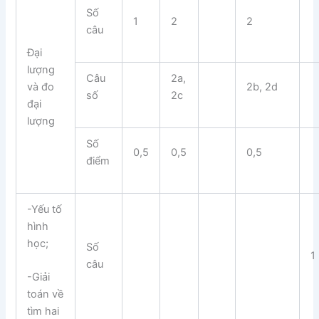
Số
1
2
2
câu
Đại
lượng
Câu
2a,
và đo
2b, 2d
số
2c
đại
lượng
Số
0,5
0,5
0,5
điểm
-Yếu tố
hình
học;
Số
1
câu
-Giải
toán về
tìm hai