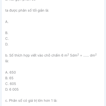
ta được phân số tối giản là:
A.
B.
C.
D.
2
2
2
b. Số thích hợp viết vào chỗ chấm 6 m
5dm
= …… dm
là:
A. 650
B. 65
C. 605
D. 6 005
c. Phân số có giá trị lớn hơn 1 là: