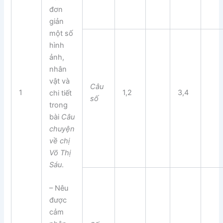
đơn
giản
một số
hình
ảnh,
nhân
vật và
Câu
1
1,2
3,4
chi tiết
số
trong
bài
Câu
chuyện
về chị
Võ Thị
Sáu
.
– Nêu
được
cảm