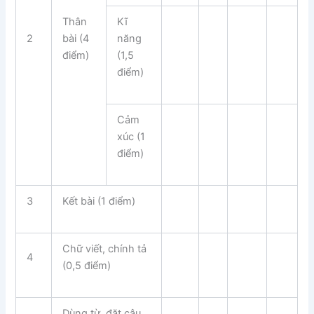
Thân
Kĩ
2
bài (4
năng
điểm)
(1,5
điểm)
Cảm
xúc (1
điểm)
3
Kết bài (1 điểm)
Chữ viết, chính tả
4
(0,5 điểm)
Dùng từ, đặt câu