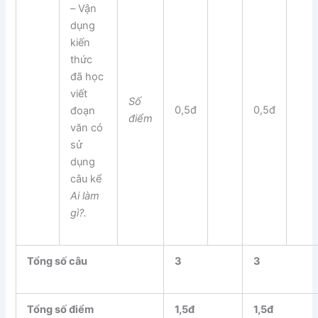
–
Vận
dụng
kiến
thức
đã học
viết
Số
0,5đ
0,5đ
đoạn
điểm
văn có
sử
dụng
câu kể
Ai làm
gì?.
Tổng số câu
3
3
Tổng số điểm
1,5đ
1,5đ