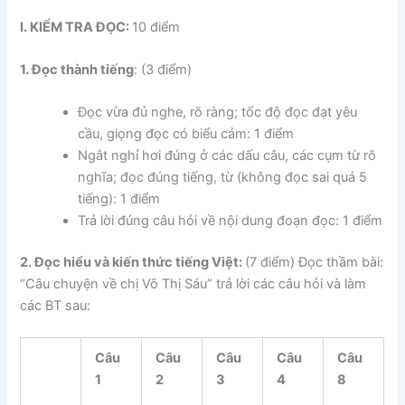
I. KIỂM TRA ĐỌC:
10 điểm
1. Đọc thành tiếng
: (3 điểm)
Đọc vừa đủ nghe, rõ ràng; tốc độ đọc đạt yêu
cầu, giọng đọc có biểu cảm: 1 điểm
Ngắt nghỉ hơi đúng ở các dấu câu, các cụm từ rõ
nghĩa; đọc đúng tiếng, từ (không đọc sai quá 5
tiếng): 1 điểm
Trả lời đúng câu hỏi về nội dung đoạn đọc: 1 điểm
2. Đọc hiểu và kiến thức tiếng Việt:
(7 điểm) Đọc thầm bài:
“Câu chuyện về chị Võ Thị Sáu” trả lời các câu hỏi và làm
các BT sau:
Câu
Câu
Câu
Câu
Câu
1
2
3
4
8