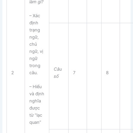
làm gì?
– Xác
định
trạng
ngữ,
chủ
ngữ, vị
ngữ
trong
Câu
câu.
2
7
8
số
– Hiểu
và định
nghĩa
được
từ “lạc
quan”