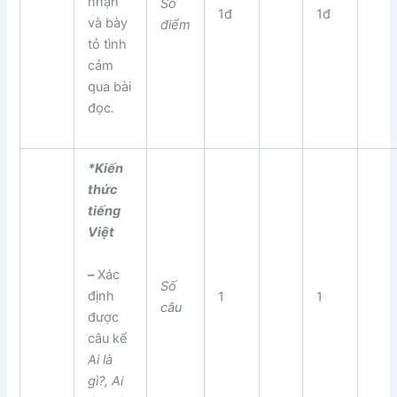
nhận
Số
1đ
1đ
và bày
điểm
tỏ tình
cảm
qua bài
đọc
.
*Kiến
thức
tiếng
Việt
–
Xác
Số
định
1
1
câu
được
câu kể
Ai là
gì?, Ai