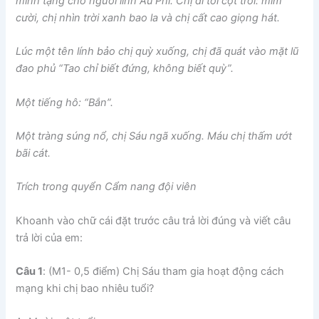
mình tặng cho người lính Âu Phi. Chị đi tới cột trói: mỉm
cười, chị nhìn trời xanh bao la và chị cất cao giọng hát.
Lúc một tên lính bảo chị quỳ xuống, chị đã quát vào mặt lũ
đao phủ “Tao chỉ biết đứng, không biết quỳ”.
Một tiếng hô: “Bắn”.
Một tràng súng nổ, chị Sáu ngã xuống. Máu chị thấm ướt
bãi cát.
Trích trong quyển Cẩm nang đội viên
Khoanh vào chữ cái đặt trước câu trả lời đúng và viết câu
trả lời của em:
Câu 1
: (M1- 0,5 điểm) Chị Sáu tham gia hoạt động cách
mạng khi chị bao nhiêu tuổi?