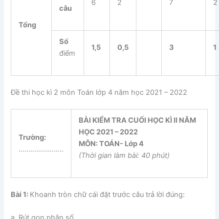
6
2
7
2
câu
Tổng
Số
1,5
0
,5
3
1
điểm
Đề thi học kì 2 môn Toán lớp 4 năm học 2021 – 2022
BÀI KIỂM TRA CUỐI HỌC KÌ II NĂM
HỌC 2021 – 2022
Trường:
MÔN: TOÁN- Lớp 4
…………………..
(Thời gian làm bài: 40 phút)
Bài 1:
Khoanh tròn chữ cái đặt trước câu trả lời đúng:
a. Rút gọn phân số