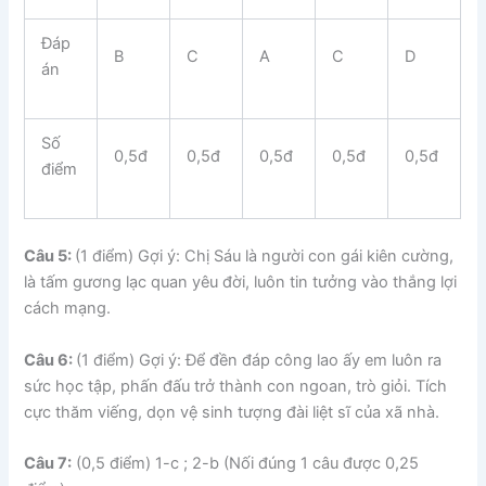
Đáp
B
C
A
C
D
án
Số
0,5đ
0,5đ
0,5đ
0,5đ
0,5đ
điểm
Câu 5:
(1 điểm) Gợi ý: Chị Sáu là người con gái kiên cường,
là tấm gương lạc quan yêu đời, luôn tin tưởng vào thắng lợi
cách mạng.
Câu 6:
(1 điểm) Gợi ý: Để đền đáp công lao ấy em luôn ra
sức học tập, phấn đấu trở thành con ngoan, trò giỏi. Tích
cực thăm viếng, dọn vệ sinh tượng đài liệt sĩ của xã nhà.
Câu 7:
(0,5 điểm) 1-c ; 2-b (Nối đúng 1 câu được 0,25