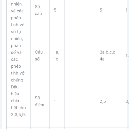
nhiên
Số
5
5
1
và các
câu
phép
tính với
số tự
nhiên,
phân
Câu
1a,
3a,b,c,d;
số và
1
số
1c
4a
các
phép
tính với
chúng.
Dấu
hiệu
Số
chia
1
2,5
0
điểm
hết cho
2,3,5,9.