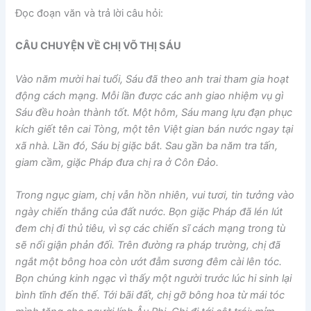
Đọc đoạn văn và trả lời câu hỏi:
CÂU CHUYỆN VỀ CHỊ VÕ THỊ SÁU
Vào năm mười hai tuổi, Sáu đã theo anh trai tham gia hoạt
động cách mạng. Mỗi lần được các anh giao nhiệm vụ gì
Sáu đều hoàn thành tốt. Một hôm, Sáu mang lựu đạn phục
kích giết tên cai Tòng, một tên Việt gian bán nước ngay tại
xã nhà. Lần đó, Sáu bị giặc bắt. Sau gần ba năm tra tấn,
giam cầm, giặc Pháp đưa chị ra ở Côn Đảo.
Trong ngục giam, chị vẫn hồn nhiên, vui tươi, tin tưởng vào
ngày chiến thắng của đất nước. Bọn giặc Pháp đã lén lút
đem chị đi thủ tiêu, vì sợ các chiến sĩ cách mạng trong tù
sẽ nổi giận phản đối. Trên đường ra pháp trường, chị đã
ngắt một bông hoa còn ướt đẫm sương đêm cài lên tóc.
Bọn chúng kinh ngạc vì thấy một người trước lúc hi sinh lại
bình tĩnh đến thế. Tới bãi đất, chị gỡ bông hoa từ mái tóc